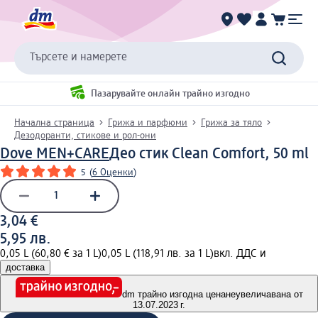
Търсете и намерете
Пазарувайте онлайн трайно изгодно
Начална страница
Грижа и парфюми
Грижа за тяло
Дезодоранти, стикове и рол-они
Dove MEN+CARE
Део стик Clean Comfort, 50 ml
5
(
6 Оценки
)
3,04 €
5,95 лв.
0,05 L (60,80 € за 1 L)
0,05 L (118,91 лв. за 1 L)
вкл. ДДС и
доставка
dm трайно изгодна цена
неувеличавана от
13.07.2023 г.