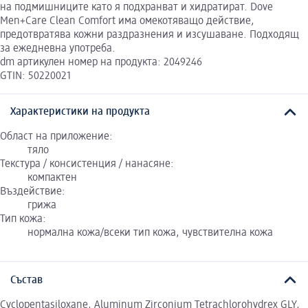
на подмишниците като я подхранват и хидратират. Dove
Men+Care Clean Comfort има омекотяващо действие,
предотвратява кожни раздразнения и изсушаване. Подходящ
за ежедневна употреба.
dm артикулен номер на продукта: 2049246
GTIN: 50220021
Характеристики на продукта
Област на приложение:
тяло
Текстура / консистенция / нанасяне:
компактен
Въздействие:
грижа
Тип кожа:
нормална кожа/всеки тип кожа, чувствителна кожа
Състав
Cyclopentasiloxane, Aluminum Zirconium Tetrachlorohydrex GLY,