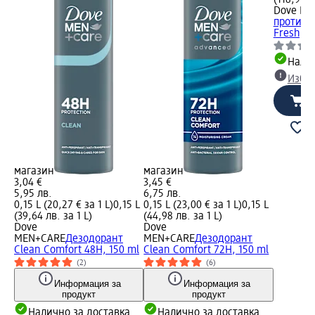
Dove ME
против 
Fresh, 5
Налич
Избе
магазин
магазин
3,04 €
3,45 €
5,95 лв.
6,75 лв.
0,15 L (20,27 € за 1 L)
0,15 L
0,15 L (23,00 € за 1 L)
0,15 L
(39,64 лв. за 1 L)
(44,98 лв. за 1 L)
Dove
Dove
MEN+CARE
Дезодорант
MEN+CARE
Дезодорант
Clean Comfort 48H, 150 ml
Clean Comfort 72H, 150 ml
(2)
(6)
Информация за
Информация за
продукт
продукт
Налично за доставка
Налично за доставка