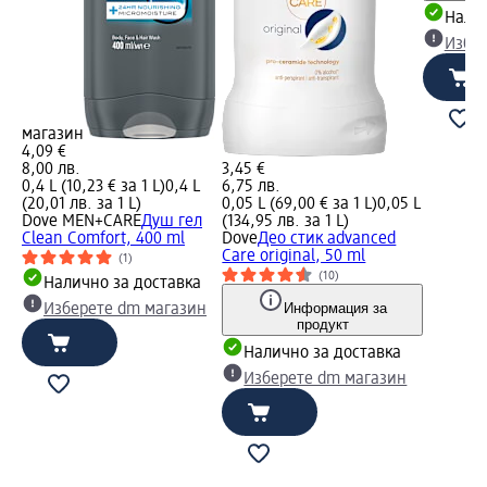
Налич
Избе
магазин
4,09 €
8,00 лв.
3,45 €
0,4 L (10,23 € за 1 L)
0,4 L
6,75 лв.
(20,01 лв. за 1 L)
0,05 L (69,00 € за 1 L)
0,05 L
Dove MEN+CARE
Душ гел
(134,95 лв. за 1 L)
Clean Comfort, 400 ml
Dove
Део стик advanced
Care original, 50 ml
(1)
(10)
Налично за доставка
Информация за
Изберете dm магазин
продукт
Налично за доставка
Изберете dm магазин