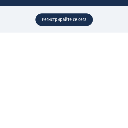
Регистрирайте се сега
Помощ
Предимства & Услуги
Център за обслужване на клиенти
Доставка & Изпращане
Връщане на стока
За dm концерна
За нас
Нашата отговорност
Работа в dm
Преса
Маршрут до Централен офис
dm Централен склад
Продуктов свят
dm Свят