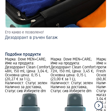
Ето какво е позволено!
Ка
Дезодорант в ръчен багаж
Ви
Подобни продукти
Марка: Dove MEN+CARE;
Марка: Dove MEN+CARE;
Марка: 
Име на продукта:
Име на продукта:
Име на п
Дезодорант Clean Comfort
Дезодорант Clean Comfort
против 
48H, 150 ml; Цена: 3,04 €;
72H, 150 ml; Цена: 3,45 €;
Fresh, 5
Основна цена: 0,15 L
Основна цена: 0,15 L
Основна 
(20,27 € за 1 L);
(23,00 € за 1 L);
(60,80 € 
Наличност: Статус зелен
Наличност: Статус зелен
Налично
Налично за доставка,
Налично за доставка,
Налично
Статус сив Изберете dm
Статус сив Изберете dm
Статус 
магазин
3,04 €
5,95 лв.
0,05 L (6
(118,91 л