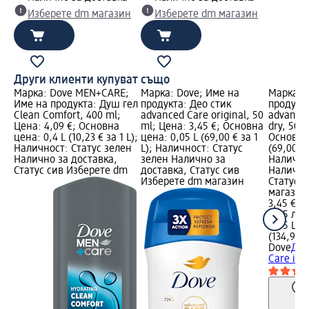
Изберете dm магазин
Изберете dm магазин
Други клиенти купуват също
Марка: Dove MEN+CARE;
Марка: Dove; Име на
Марка: 
Име на продукта: Душ гел
продукта: Део стик
продукта
Clean Comfort, 400 ml;
advanced Care original, 50
advanced
Цена: 4,09 €; Основна
ml; Цена: 3,45 €; Основна
dry, 50 m
цена: 0,4 L (10,23 € за 1 L);
цена: 0,05 L (69,00 € за 1
Основна 
Наличност: Статус зелен
L); Наличност: Статус
(69,00 € 
Налично за доставка,
зелен Налично за
Налично
Статус сив Изберете dm
доставка, Статус сив
Налично
Изберете dm магазин
Статус 
магазин
3,45 €
6,75 лв.
0,05 L (6
(134,95 л
Dove
Део
Care invi