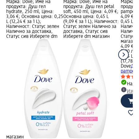
Марка: Dove; Име на
Марка: Dove; Име на
Марка: 
продукта: Душ гел
продукта: Душ гел petal
продукта
hydrate, 250 ml; Цена:
soft, 450 ml; Цена: 4,09 €;
pamper, 
3,06 €; Основна цена: 0,25
Основна цена: 0,45 L
4,09 €; 
L (12,24 € за 1 L);
(9,09 € за 1 L); Наличност:
0,45 L (9
Наличност: Статус зелен
Статус зелен Налично за
Налично
Налично за доставка,
доставка, Статус сив
Налично
Статус сив Изберете dm
Изберете dm магазин
Статус 
магазин
4,09 €
8,00 лв.
0,45 L (9
(17,78 лв
Dove
Душ
pamper,
Налич
Избе
магазин