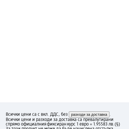
Всички цени са с вкл. ДДС, без
разходи за доставка
.
Всички цени и разходи за доставка са превалутирани
спрямо официалния фиксиран курс 1 евро = 1.95583 лв.
(§)
За този продукт не може да бъде начислена отстъпка.