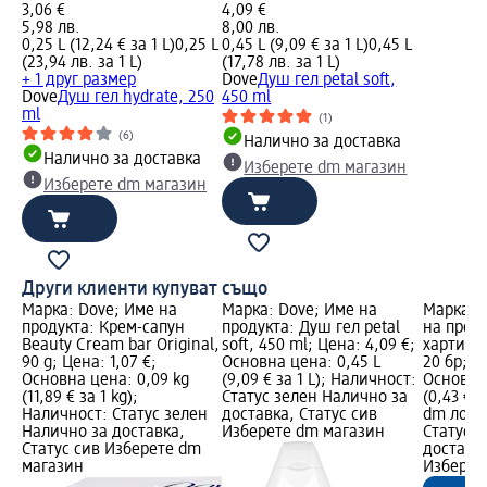
3,06 €
4,09 €
5,98 лв.
8,00 лв.
0,25 L (12,24 € за 1 L)
0,25 L
0,45 L (9,09 € за 1 L)
0,45 L
(23,94 лв. за 1 L)
(17,78 лв. за 1 L)
+ 1 друг размер
Dove
Душ гел petal soft,
Dove
Душ гел hydrate, 250
450 ml
ml
(1)
(6)
Налично за доставка
Налично за доставка
Изберете dm магазин
Изберете dm магазин
Други клиенти купуват също
Марка: Dove; Име на
Марка: Dove; Име на
Марка: S
продукта: Крем-сапун
продукта: Душ гел petal
на проду
Beauty Cream bar Original,
soft, 450 ml; Цена: 4,09 €;
хартия C
90 g; Цена: 1,07 €;
Основна цена: 0,45 L
20 бр; Ц
Основна цена: 0,09 kg
(9,09 € за 1 L); Наличност:
Основна 
(11,89 € за 1 kg);
Статус зелен Налично за
(0,43 € з
Наличност: Статус зелен
доставка, Статус сив
dm лого
Налично за доставка,
Изберете dm магазин
Статус 
Статус сив Изберете dm
доставка
магазин
Изберет