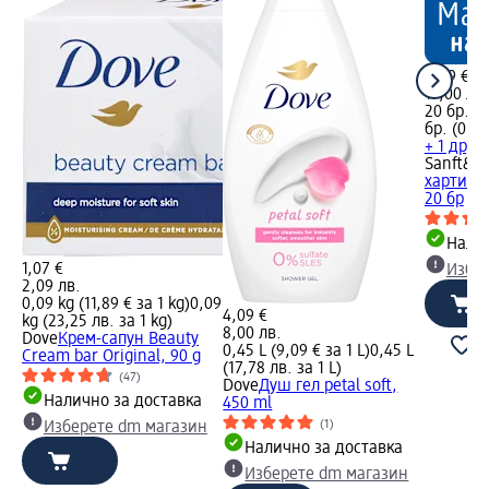
8,69 €
17,00 лв.
20 бр. (0
бр. (0,84
+ 1 друг
Sanft&Si
хартия C
20 бр
Налич
1,07 €
Избе
2,09 лв.
0,09 kg (11,89 € за 1 kg)
0,09
4,09 €
kg (23,25 лв. за 1 kg)
8,00 лв.
Dove
Крем-сапун Beauty
0,45 L (9,09 € за 1 L)
0,45 L
Cream bar Original, 90 g
(17,78 лв. за 1 L)
(47)
Dove
Душ гел petal soft,
Налично за доставка
450 ml
(1)
Изберете dm магазин
Налично за доставка
Изберете dm магазин