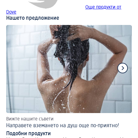
Още продукти от
Dove
Нашето предложение
Вижте нашите съвети
Вр
Направете вземането на душ още по-приятно!
Пр
Подобни продукти