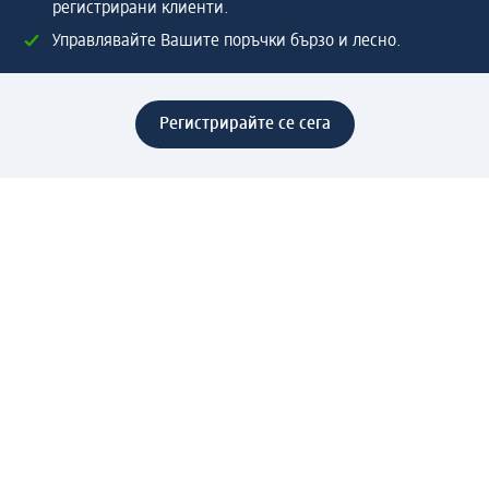
регистрирани клиенти.
Управлявайте Вашите поръчки бързо и лесно.
Регистрирайте се сега
Помощ
Предимства & Услуги
Център за обслужване на клиенти
Доставка & Изпращане
Връщане на стока
За dm концерна
За нас
Нашата отговорност
Работа в dm
Преса
Маршрут до Централен офис
dm Централен склад
Продуктов свят