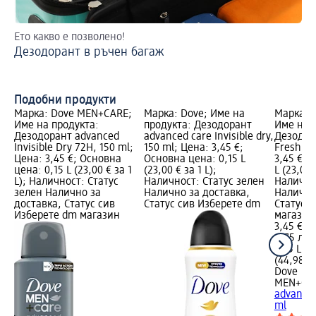
Ето какво е позволено!
2 
Дезодорант в ръчен багаж
На
Подобни продукти
Марка: Dove MEN+CARE;
Марка: Dove; Име на
Марка: 
Име на продукта:
продукта: Дезодорант
Име на 
Дезодорант advanced
advanced care Invisible dry,
Дезодор
Invisible Dry 72H, 150 ml;
150 ml; Цена: 3,45 €;
Fresh, 1
Цена: 3,45 €; Основна
Основна цена: 0,15 L
3,45 €; 
цена: 0,15 L (23,00 € за 1
(23,00 € за 1 L);
L (23,00 
L); Наличност: Статус
Наличност: Статус зелен
Налично
зелен Налично за
Налично за доставка,
Налично
доставка, Статус сив
Статус сив Изберете dm
Статус 
Изберете dm магазин
магазин
3,45 €
6,75 лв.
0,15 L (2
(44,98 лв
Dove
MEN+CA
advanced
ml