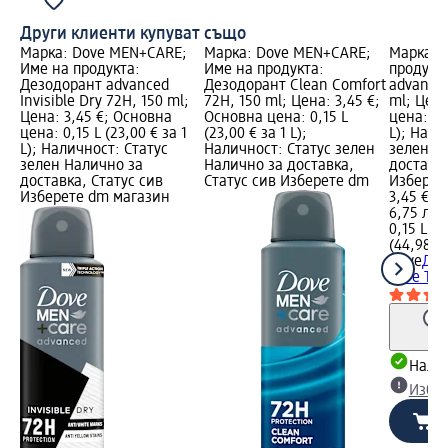
Други клиенти купуват също
Марка: Dove MEN+CARE;
Марка: Dove MEN+CARE;
Марка: 
Име на продукта:
Име на продукта:
продукт
Дезодорант advanced
Дезодорант Clean Comfort
advanced
Invisible Dry 72H, 150 ml;
72H, 150 ml; Цена: 3,45 €;
ml; Цена
Цена: 3,45 €; Основна
Основна цена: 0,15 L
цена: 0,1
цена: 0,15 L (23,00 € за 1
(23,00 € за 1 L);
L); Нали
L); Наличност: Статус
Наличност: Статус зелен
зелен Н
зелен Налично за
Налично за доставка,
доставка
доставка, Статус сив
Статус сив Изберете dm
Изберет
Изберете dm магазин
3,45 €
6,75 лв.
0,15 L (2
(44,98 лв
Dove
Дез
Care Tal
Налич
Избе