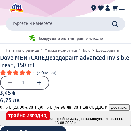
Търсете и намерете
Пазарувайте онлайн трайно изгодно
Начална страница
Мъжка козметика
Тяло
Дезодоранти
Dove MEN+CARE
Дезодорант advanced Invisible
fresh, 150 ml
5
(
2 Оценки
)
3,45 €
6,75 лв.
0,15 L (23,00 € за 1 L)
0,15 L (44,98 лв. за 1 L)
вкл. ДДС и
доставка
dm трайно изгодна цена
неувеличавана от
13.08.2023 г.