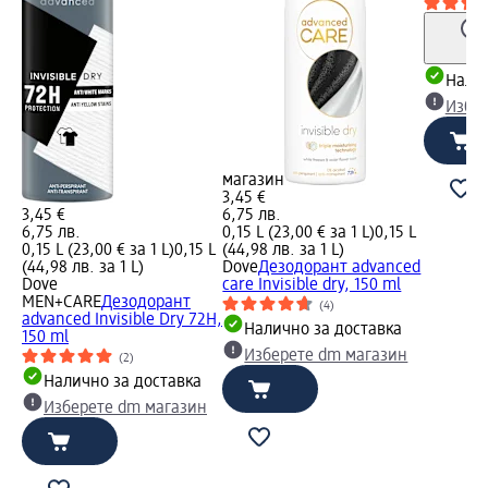
Налич
Избе
магазин
3,45 €
3,45 €
6,75 лв.
6,75 лв.
0,15 L (23,00 € за 1 L)
0,15 L
0,15 L (23,00 € за 1 L)
0,15 L
(44,98 лв. за 1 L)
(44,98 лв. за 1 L)
Dove
Дезодорант advanced
Dove
care Invisible dry, 150 ml
MEN+CARE
Дезодорант
(4)
advanced Invisible Dry 72H,
Налично за доставка
150 ml
Изберете dm магазин
(2)
Налично за доставка
Изберете dm магазин