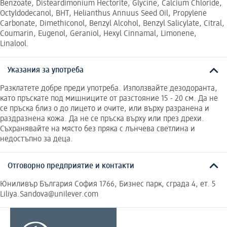
Benzoate, Disteardimonium Hectorite, Glycine, Calcium Chloride,
Octyldodecanol, BHT, Helianthus Annuus Seed Oil, Propylene
Carbonate, Dimethiconol, Benzyl Alcohol, Benzyl Salicylate, Citral,
Coumarin, Eugenol, Geraniol, Hexyl Cinnamal, Limonene,
Linalool.
Указания за употреба
Разклатете добре преди употреба. Използвайте дезодоранта,
като пръскате под мишниците от разстояние 15 - 20 см. Да не
се пръска близ о до лицето и очите, или върху разранена и
раздразнена кожа. Да не се пръска върху или през дрехи.
Съхранявайте на място без пряка с лънчева светлина и
недостъпно за деца.
Отговорно предприятие и контакти
Юниливър България София 1766, Бизнес парк, сграда 4, ет. 5
Liliya.Sandova@unilever.com