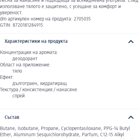
лесна за нанасяне и подходяща за всекидневна употреба. След
използване тялото е защитено, с усещане за комфорт и
увереност.
dm артикулен номер на продукта: 2705035
GTIN: 8720181284915
Характеристики на продукта
Концентрация на аромата:
дезодорант
Област на приложение:
тяло
Ефект:
дълготраен, хидратиращ
Текстура / консистенция / нанасяне:
спрей
Състав
Butane, Isobutane, Propane, Cyclopentasiloxane, PPG-14 Butyl
Ether, Aluminum Sesquichlorohydrate, Parfum, C12-15 Alkyl