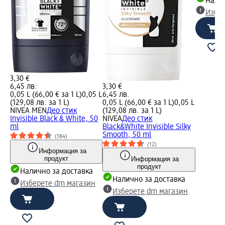
Налич
Избе
3,30 €
6,45 лв.
3,30 €
0,05 L (66,00 € за 1 L)
0,05 L
6,45 лв.
(129,08 лв. за 1 L)
0,05 L (66,00 € за 1 L)
0,05 L
NIVEA MEN
Део стик
(129,08 лв. за 1 L)
Invisible Black & White, 50
NIVEA
Део стик
ml
Black&White Invisible Silky
Smooth, 50 ml
(184)
(12)
Информация за
продукт
Информация за
продукт
Налично за доставка
Налично за доставка
Изберете dm магазин
Изберете dm магазин