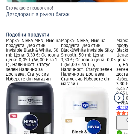
Ето какво е позволено!
Ка
Дезодорант в ръчен багаж
Ви
Подобни продукти
Марка: NIVEA MEN; Име на
Марка: NIVEA; Име на
Марка: 
продукта: Део стик
продукта: Део стик
продукта
Invisible Black & White, 50
Black&White Invisible Silky
Black&Wh
ml; Цена: 3,30 €; Основна
Smooth, 50 ml; Цена:
Цена: 3,
цена: 0,05 L (66,00 € за 1
3,30 €; Основна цена: 0,05
цена: 0,0
L); Наличност: Статус
L (66,00 € за 1 L);
L); Нали
зелен Налично за
Наличност: Статус зелен
зелен Н
доставка, Статус сив
Налично за доставка,
доставка
Изберете dm магазин
Статус сив Изберете dm
Изберет
магазин
3,30 €
6,45 лв.
0,05 L (6
(129,08 л
NIVEA M
Black&Wh