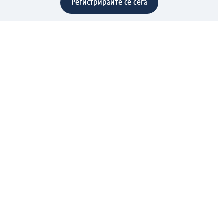
Регистрирайте се сега
Помощ
Предимства & Услуги
Център за обслужване на клиенти
Доставка & Изпращане
Връщане на стока
За dm концерна
За нас
Нашата отговорност
Работа в dm
Преса
Маршрут до Централен офис
dm Централен склад
Продуктов свят
dm Свят