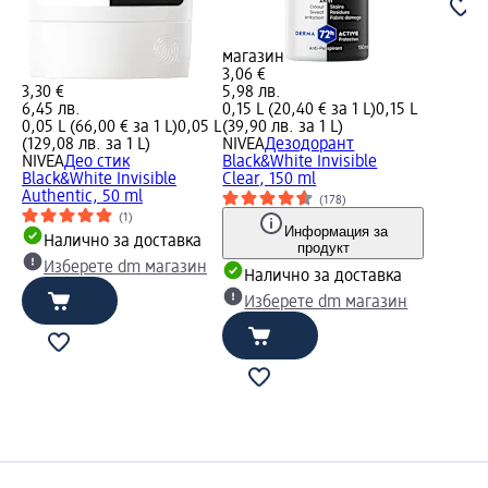
магазин
3,06 €
3,30 €
5,98 лв.
6,45 лв.
0,15 L (20,40 € за 1 L)
0,15 L
0,05 L (66,00 € за 1 L)
0,05 L
(39,90 лв. за 1 L)
(129,08 лв. за 1 L)
NIVEA
Дезодорант
NIVEA
Део стик
Black&White Invisible
Black&White Invisible
Clear, 150 ml
Authentic, 50 ml
(178)
(1)
Информация за
Налично за доставка
продукт
Изберете dm магазин
Налично за доставка
Изберете dm магазин