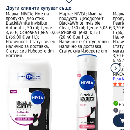
Други клиенти купуват също
Марка: NIVEA; Име на
Марка: NIVEA; Име на
Марка: 
продукта: Део стик
продукта: Дезодорант
продукта
Black&White Invisible
Black&White Invisible
Pearl&Be
Authentic, 50 ml; Цена:
Clear, 150 ml; Цена: 3,06 €;
3,30 €; 
3,30 €; Основна цена: 0,05
Основна цена: 0,15 L
L (66,00 
L (66,00 € за 1 L);
(20,40 € за 1 L);
Налично
Наличност: Статус зелен
Наличност: Статус зелен
Налично
Налично за доставка,
Налично за доставка,
Статус 
Статус сив Изберете dm
Статус сив Изберете dm
магазин
магазин
3,30 €
6,45 лв.
0,05 L (6
(129,08 л
NIVEA
Де
Pearl&Be
Налич
Избе