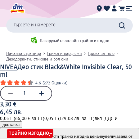
Търсете и намерете
Пазарувайте онлайн трайно изгодно
Начална страница
Грижа и парфюми
Грижа за тяло
Дезодоранти, стикове и рол-они
NIVEA
Део стик Black&White Invisible Clear, 50
ml
4.6
(
272 Оценки
)
3,30 €
6,45 лв.
0,05 L (66,00 € за 1 L)
0,05 L (129,08 лв. за 1 L)
вкл. ДДС и
доставка
dm трайно изгодна цена
неувеличавана от