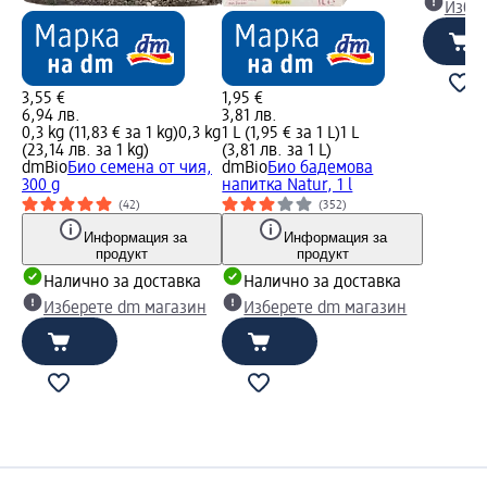
Избе
3,55 €
1,95 €
6,94 лв.
3,81 лв.
0,3 kg (11,83 € за 1 kg)
0,3 kg
1 L (1,95 € за 1 L)
1 L
(23,14 лв. за 1 kg)
(3,81 лв. за 1 L)
dmBio
Био семена от чия,
dmBio
Био бадемова
300 g
напитка Natur, 1 l
(42)
(352)
Информация за
Информация за
продукт
продукт
Налично за доставка
Налично за доставка
Изберете dm магазин
Изберете dm магазин