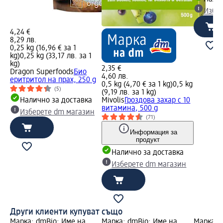
Избе
4,24 €
8,29 лв.
0,25 kg (16,96 € за 1
kg)
0,25 kg (33,17 лв. за 1
kg)
2,35 €
Dragon Superfoods
Био
4,60 лв.
еритритол на прах, 250 g
0,5 kg (4,70 € за 1 kg)
0,5 kg
(5)
(9,19 лв. за 1 kg)
Налично за доставка
Mivolis
Гроздова захар с 10
витамина, 500 g
Изберете dm магазин
(71)
Информация за
продукт
Налично за доставка
Изберете dm магазин
Други клиенти купуват също
Марка: dmBio; Име на
Марка: dmBio; Име на
Марка: 