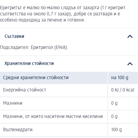
Еритритът е малко по-малко сладък от захарта (1 г еритрит
съответства на около 0,7 г захар), добре се разтваря и е
особено подходящ за печене и готвене.
Съставки
Подсладител: Еритритол (E968).
Хранителни стойности
Средни хранителни стойности
на 100 g
Енергийна стойност
0 kJ / 0 kcal
Мазнини
0 g
Мазнини, от които наситени мастни киселини
0 g
Въглехидрати
100 g