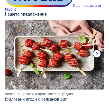
Още продукти от
Mivolis
Нашето предложение
Вижте рецептата и пригответе още днес
Ре
Гриловани ягоди с балсамов дип
За
бр