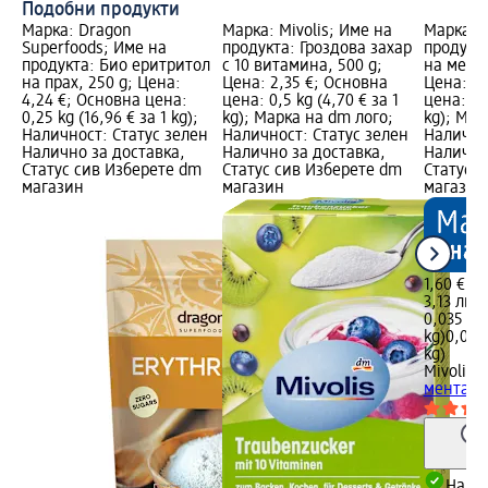
Подобни продукти
Марка: Dragon
Марка: Mivolis; Име на
Марка: M
Superfoods; Име на
продукта: Гроздова захар
продукта
продукта: Био еритритол
с 10 витамина, 500 g;
на мента
на прах, 250 g; Цена:
Цена: 2,35 €; Основна
Цена: 1,
4,24 €; Основна цена:
цена: 0,5 kg (4,70 € за 1
цена: 0,0
0,25 kg (16,96 € за 1 kg);
kg); Марка на dm лого;
kg); Мар
Наличност: Статус зелен
Наличност: Статус зелен
Налично
Налично за доставка,
Налично за доставка,
Налично
Статус сив Изберете dm
Статус сив Изберете dm
Статус 
магазин
магазин
магазин
1,60 €
3,13 лв.
0,035 kg 
kg)
0,035 
kg)
Mivolis
Б
мента, 5
Налич