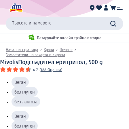
Търсете и намерете
Пазарувайте онлайн трайно изгодно
Начална страница
Храна
Печене
Заместители на захарта и сиропи
Mivolis
Подсладител еритритол, 500 g
4.7
(
188 Оценки
)
Веган
без глутен
без лактоза
Веган
без глутен