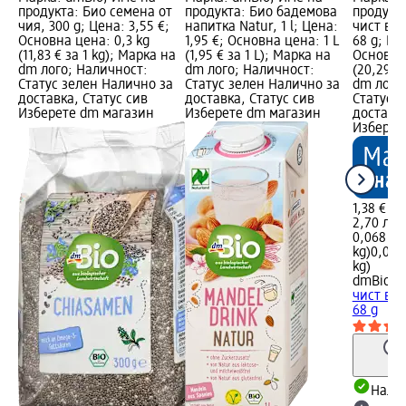
продукта: Био семена от
продукта: Био бадемова
продукта
чия, 300 g; Цена: 3,55 €;
напитка Natur, 1 l; Цена:
чист вин
Основна цена: 0,3 kg
1,95 €; Основна цена: 1 L
68 g; Цен
(11,83 € за 1 kg); Марка на
(1,95 € за 1 L); Марка на
Основна 
dm лого; Наличност:
dm лого; Наличност:
(20,29 €
Статус зелен Налично за
Статус зелен Налично за
dm лого
доставка, Статус сив
доставка, Статус сив
Статус 
Изберете dm магазин
Изберете dm магазин
доставка
Изберет
1,38 €
2,70 лв.
0,068 kg 
kg)
0,068 
kg)
dmBio
Би
чист вин
68 g
Налич