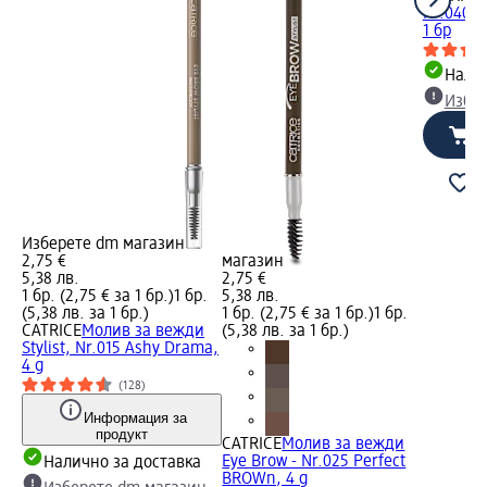
Nr.040 O
1 бр
Налич
Избе
Изберете dm магазин
2,75 €
магазин
5,38 лв.
2,75 €
1 бр. (2,75 € за 1 бр.)
1 бр.
5,38 лв.
(5,38 лв. за 1 бр.)
1 бр. (2,75 € за 1 бр.)
1 бр.
CATRICE
Молив за вежди
(5,38 лв. за 1 бр.)
Stylist, Nr.015 Ashy Drama,
4 g
(128)
Информация за
продукт
CATRICE
Молив за вежди
Eye Brow - Nr.025 Perfect
Налично за доставка
BROWn, 4 g