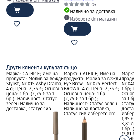
Изберете dm магазин
(0)
Налично за доставка
Изберете dm магазин
Други клиенти купуват също
Марка: CATRICE; Име на
Марка: CATRICE; Име на
Марка: 
продукта: Молив за вежди
продукта: Молив за вежди
продукта
Stylist, Nr.015 Ashy Drama,
Eye Brow - Nr.025 Perfect
Nr.040 O
4 g; Цена: 2,75 €; Основна
BROWn, 4 g; Цена: 2,75 €;
1 бр; Цен
цена: 1 бр. (2,75 € за 1
Основна цена: 1 бр.
Основна 
бр.); Наличност: Статус
(2,75 € за 1 бр.);
за 1 бр.
зелен Налично за
Наличност: Статус зелен
Статус 
доставка, Статус сив
Налично за доставка,
доставка
Статус сив Изберете dm
Изберет
1,95 €
3,81 лв.
1 бр. (1,
(3,81 лв.
CATRICE