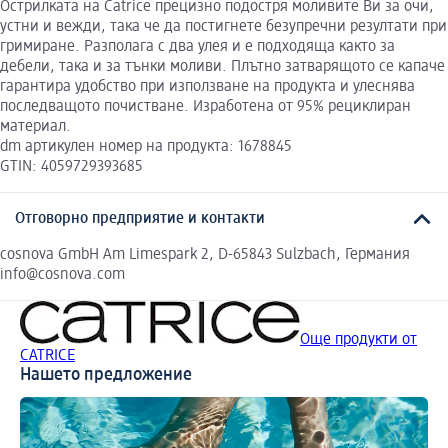
Острилката на Catrice прецизно подостря моливите Ви за очи,
устни и вежди, така че да постигнете безупречни резултати при
гримиране. Разполага с два улея и е подходяща както за
дебели, така и за тънки моливи. Плътно затварящото се капаче
гарантира удобство при използване на продукта и улеснява
последващото почистване. Изработена от 95% рециклиран
материал.
dm артикулен номер на продукта: 1678845
GTIN: 4059729393685
Отговорно предприятие и контакти
cosnova GmbH Am Limespark 2, D-65843 Sulzbach, Германия
info@cosnova.com
Още продукти от
CATRICE
Нашето предложение