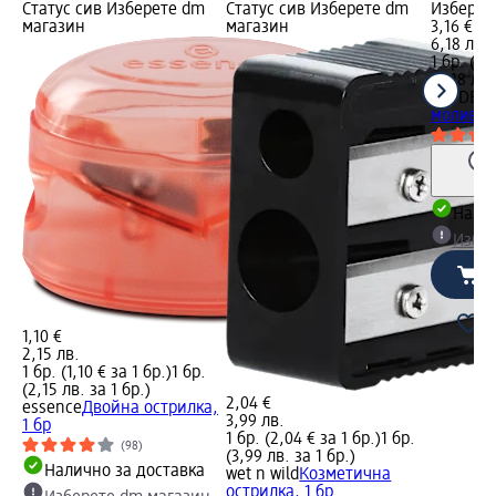
Статус сив Изберете dm
Статус сив Изберете dm
Изберет
магазин
магазин
3,16 €
6,18 лв.
1 бр. (3,
(6,18 лв.
ARTDEC
моливи, 
Налич
Избе
1,10 €
2,15 лв.
1 бр. (1,10 € за 1 бр.)
1 бр.
(2,15 лв. за 1 бр.)
2,04 €
essence
Двойна острилка,
3,99 лв.
1 бр
1 бр. (2,04 € за 1 бр.)
1 бр.
(98)
(3,99 лв. за 1 бр.)
Налично за доставка
wet n wild
Козметична
острилка, 1 бр