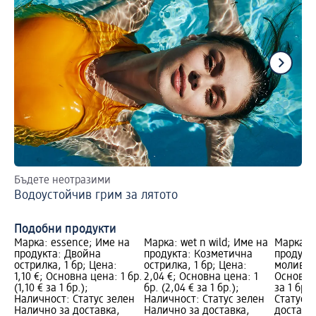
Бъдете неотразими
За
Водоустойчив грим за лятото
Гр
Подобни продукти
Марка: essence; Име на
Марка: wet n wild; Име на
Марка: 
продукта: Двойна
продукта: Козметична
продукта
острилка, 1 бр; Цена:
острилка, 1 бр; Цена:
моливи, 
1,10 €; Основна цена: 1 бр.
2,04 €; Основна цена: 1
Основна 
(1,10 € за 1 бр.);
бр. (2,04 € за 1 бр.);
за 1 бр.
Наличност: Статус зелен
Наличност: Статус зелен
Статус 
Налично за доставка,
Налично за доставка,
доставка