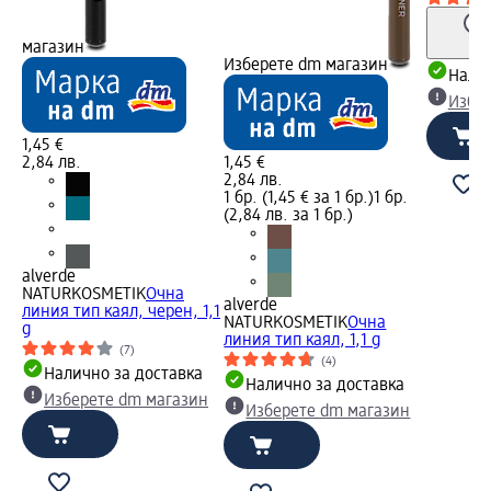
магазин
Изберете dm магазин
Налич
Избе
1,45 €
2,84 лв.
1,45 €
2,84 лв.
1 бр. (1,45 € за 1 бр.)
1 бр.
(2,84 лв. за 1 бр.)
alverde
NATURKOSMETIK
Очна
alverde
линия тип каял, черен, 1,1
NATURKOSMETIK
Очна
g
линия тип каял, 1,1 g
(7)
(4)
Налично за доставка
Налично за доставка
Изберете dm магазин
Изберете dm магазин