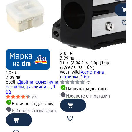
Избе
2,04 €
3,99 лв.
1 бр. (2,04 € за 1 бр.)
1 бр.
(3,99 лв. за 1 бр.)
wet n wild
Козметична
1,07 €
острилка, 1 бр
2,09 лв.
ebelin
Двойна козметична
(0)
острилка, различни..., 1
Налично за доставка
бр
Изберете dm магазин
(16)
Налично за доставка
Изберете dm магазин