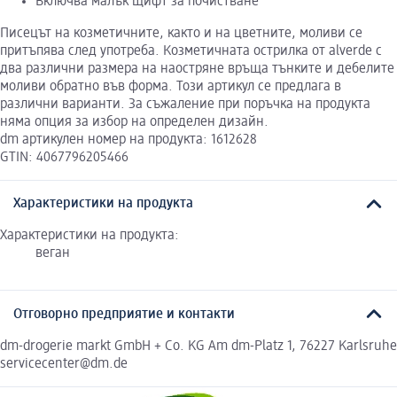
Включва малък щифт за почистване
Писецът на козметичните, както и на цветните, моливи се
притъпява след употреба. Козметичната острилка от alverde с
два различни размера на наостряне връща тънките и дебелите
моливи обратно във форма. Този артикул се предлага в
различни варианти. За съжаление при поръчка на продукта
няма опция за избор на определен дизайн.
dm артикулен номер на продукта: 1612628
GTIN: 4067796205466
Характеристики на продукта
Характеристики на продукта:
веган
Отговорно предприятие и контакти
dm-drogerie markt GmbH + Co. KG Am dm-Platz 1, 76227 Karlsruhe
servicecenter@dm.de