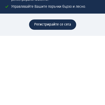
Управлявайте Вашите поръчки бързо и лесно.
Регистрирайте се сега
Помощ
Предимства & Услуги
Център за обслужване на клиенти
Доставка & Изпращане
Връщане на стока
За dm концерна
За нас
Нашата отговорност
Работа в dm
Преса
Маршрут до Централен офис
dm Централен склад
Продуктов свят