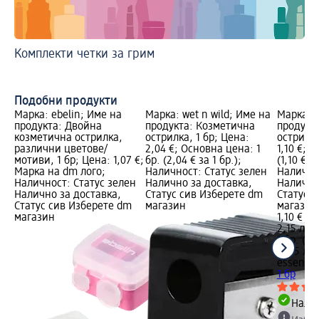
Комплекти четки за грим
Ка
Гр
Подобни продукти
Марка: ebelin; Име на
Марка: wet n wild; Име на
Марка: 
продукта: Двойна
продукта: Козметична
продукт
козметична острилка,
острилка, 1 бр; Цена:
острилка
различни цветове/
2,04 €; Основна цена: 1
1,10 €; 
мотиви, 1 бр; Цена: 1,07 €;
бр. (2,04 € за 1 бр.);
(1,10 € за
Марка на dm лого;
Наличност: Статус зелен
Налично
Наличност: Статус зелен
Налично за доставка,
Налично
Налично за доставка,
Статус сив Изберете dm
Статус 
Статус сив Изберете dm
магазин
магазин
магазин
1,10 €
2,15 лв.
1 бр. (1,1
(2,15 лв.
essence
1 бр
Налич