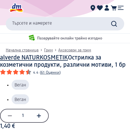
Търсете и намерете
Пазарувайте онлайн трайно изгодно
Начална страница
Грим
Аксесоари за грим
alverde NATURKOSMETIK
Острилка за
козметични продукти, различни мотиви, 1 бр
4.4
(
61 Оценки
)
Веган
Веган
1,40 €