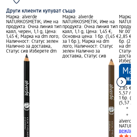
Други клиенти купуват също
Марка: alverde
Марка: alverde
Марка: a
NATURKOSMETIK; Име на
NATURKOSMETIK; Име на
NATURKO
продукта: Очна линия тип
продукта: Очна линия тип
продукт
каял, черен, 1,1 g; Цена:
каял, 1,1 g; Цена: 1,45 €;
Nr.001 Bl
1,45 €; Марка на dm лого;
Основна цена: 1 бр. (1,45 €
2,85 €; 
Наличност: Статус зелен
за 1 бр.); Марка на dm
бр. (2,85
Налично за доставка,
лого; Наличност: Статус
на dm л
Статус сив Изберете dm
зелен Налично за
Статус 
доставка, Статус сив
доставка
Изберет
2,85 €
5,57 лв.
1 бр. (2,
(5,57 лв.
alverde
NATURK
вежди Nr