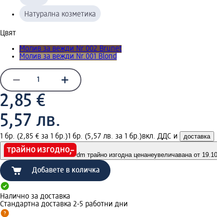
Натурална козметика
Цвят
Молив за вежди Nr.002 Brunet
Молив за вежди Nr.001 Blond
2,85 €
5,57 лв.
1 бр. (2,85 € за 1 бр.)
1 бр. (5,57 лв. за 1 бр.)
вкл. ДДС и
доставка
dm трайно изгодна цена
неувеличавана от 19.10.
Добавете в количка
Налично за доставка
Стандартна доставка 2-5 работни дни