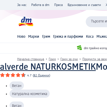
За нас
Работа в dm
Преса
Вдъхновение и съвети
Търсете 
Ново
Марки
Грим
Грижа и парфюми
Коса
Мъжка
dm трайно изго
Начална страница
Грим
Грим за очи
Продукти за ве
alverde NATURKOSMETIK
Мо
4.7
(
82 Оценки
)
Веган
Натурална козметика
Веган