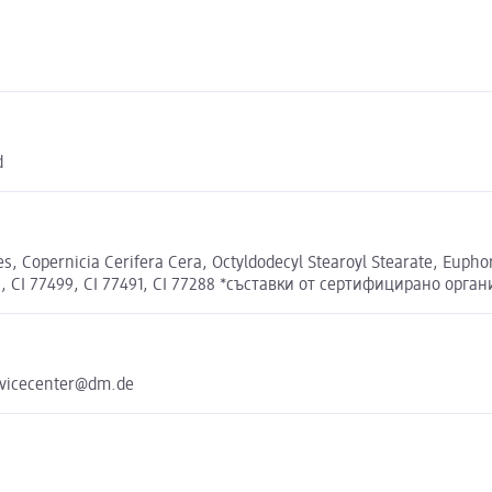
d
es, Copernicia Cerifera Cera, Octyldodecyl Stearoyl Stearate, Euphor
7492, CI 77499, CI 77491, CI 77288 *съставки от сертифицирано ор
rvicecenter@dm.de