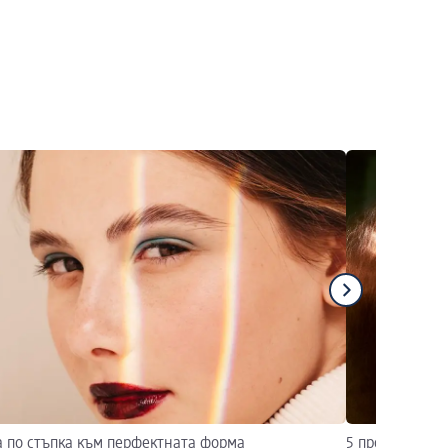
а по стъпка към перфектната форма
5 професиона