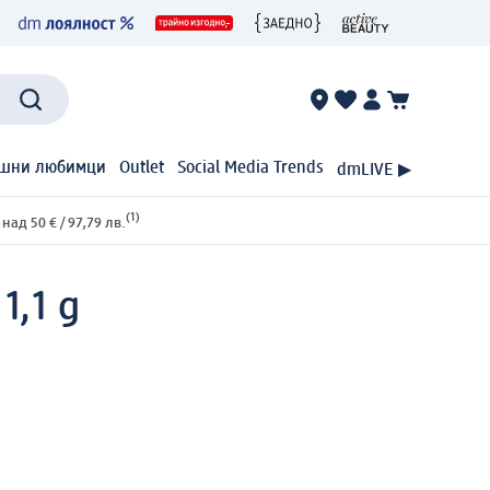
шни любимци
Outlet
Social Media Trends
dmLIVE ▶
(1)
ад 50 € / 97,79 лв.
1,1 g