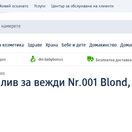
Живей осъзнато
Услуги
Център за обслужване на клиенти
и намерете
 козметика
Здраве
Храна
Бебе и дете
Домакинство
Дома
дно
dm babybonus
Безплатна доставка н
жди
лив за вежди Nr.001 Blond, 