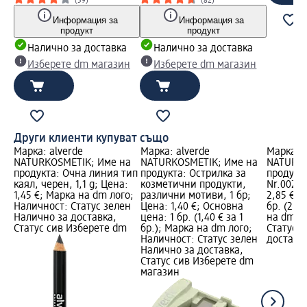
(59)
(82)
Информация за
Информация за
продукт
продукт
Налично за доставка
Налично за доставка
Изберете dm магазин
Изберете dm магазин
Други клиенти купуват също
Марка: alverde
Марка: alverde
Марка: a
а
NATURKOSMETIK; Име на
NATURKOSMETIK; Име на
NATURKO
жди
продукта: Очна линия тип
продукта: Острилка за
продукт
каял, черен, 1,1 g; Цена:
козметични продукти,
Nr.002 B
1,45 €; Марка на dm лого;
различни мотиви, 1 бр;
2,85 €; 
н
Наличност: Статус зелен
Цена: 1,40 €; Основна
бр. (2,85
Налично за доставка,
цена: 1 бр. (1,40 € за 1
на dm л
m
Статус сив Изберете dm
бр.); Марка на dm лого;
Статус 
Наличност: Статус зелен
доставка
Налично за доставка,
Статус сив Изберете dm
магазин