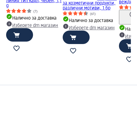
линия тип каял, черен, 1,1
вежди Nr
за козметични продукти,
g
различни мотиви, 1 бр
(7)
(61)
Налично за доставка
Налично за доставка
Изберете dm магазин
Изберете dm магазин
Налич
Избе