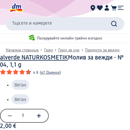
Търсете и намерете
Пазарувайте онлайн трайно изгодно
Начална страница
Грим
Грим за очи
Продукти за вежди
alverde NATURKOSMETIK
Молив за вежди - №
04, 1,1 g
4.8
(
47 Оценки
)
Веган
Веган
2,00 €