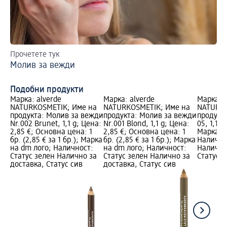
Прочетете тук
За
Молив за вежди
Мо
Подобни продукти
Марка: alverde
Марка: alverde
Марка: a
NATURKOSMETIK; Име на
NATURKOSMETIK; Име на
NATURKO
продукта: Молив за вежди
продукта: Молив за вежди
продукт
Nr.002 Brunet, 1,1 g; Цена:
Nr.001 Blond, 1,1 g; Цена:
05, 1,1 g
2,85 €; Основна цена: 1
2,85 €; Основна цена: 1
Марка н
бр. (2,85 € за 1 бр.); Марка
бр. (2,85 € за 1 бр.); Марка
Налично
на dm лого; Наличност:
на dm лого; Наличност:
Налично
Статус зелен Налично за
Статус зелен Налично за
Статус 
доставка, Статус сив
доставка, Статус сив