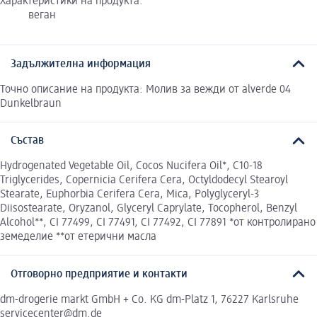
Характеристики на продукта:
веган
Задължителна информация
Точно описание на продукта: Молив за вежди от alverde 04
Dunkelbraun
Състав
Hydrogenated Vegetable Oil, Cocos Nucifera Oil*, C10-18
Triglycerides, Copernicia Cerifera Cera, Octyldodecyl Stearoyl
Stearate, Euphorbia Cerifera Cera, Mica, Polyglyceryl-3
Diisostearate, Oryzanol, Glyceryl Caprylate, Tocopherol, Benzyl
Alcohol**, CI 77499, CI 77491, CI 77492, CI 77891 *от контролирано
земеделие **от етерични масла
Отговорно предприятие и контакти
dm-drogerie markt GmbH + Co. KG dm-Platz 1, 76227 Karlsruhe
servicecenter@dm.de