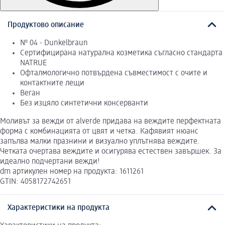
Продуктово описание
№ 04 - Dunkelbraun
Сертифицирана натурална козметика съгласно стандарта
NATRUE
Офталмологично потвърдена съвместимост с очите и
контактните лещи
Веган
Без изцяло синтетични консерванти
Моливът за вежди от alverde придава на веждите перфектната
форма с комбинацията от цвят и четка. Кафявият нюанс
запълва малки празнини и визуално уплътнява веждите.
Четката очертава веждите и осигурява естествен завършек. За
идеално подчертани вежди!
dm артикулен номер на продукта: 1611261
GTIN: 4058172742651
Характеристики на продукта