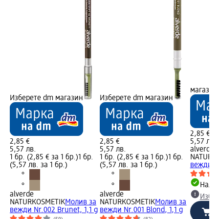
магазин
Изберете dm магазин
Изберете dm магазин
2,85 €
2,85 €
2,85 €
5,57 лв.
5,57 лв.
5,57 лв.
alverde
1 бр. (2,85 € за 1 бр.)
1 бр.
1 бр. (2,85 € за 1 бр.)
1 бр.
NATURK
(5,57 лв. за 1 бр.)
(5,57 лв. за 1 бр.)
вежди 05
Налич
alverde
alverde
Избе
NATURKOSMETIK
Молив за
NATURKOSMETIK
Молив за
вежди Nr.002 Brunet, 1,1 g
вежди Nr.001 Blond, 1,1 g