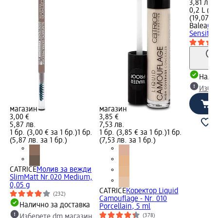
3,81 лв.
0,2 L (9,
(19,07 лв
Balea
Су
Sensitiv
Налич
Избе
магазин
магазин
3,00 €
3,85 €
5,87 лв.
7,53 лв.
1 бр. (3,00 € за 1 бр.)
1 бр.
1 бр. (3,85 € за 1 бр.)
1 бр.
(5,87 лв. за 1 бр.)
(7,53 лв. за 1 бр.)
CATRICE
Молив за вежди
SlimMatt Nr.020 Medium,
0,05 g
CATRICE
Коректор Liquid
(232)
Camouflage - Nr. 010
Налично за доставка
Porcellain, 5 ml
(378)
Изберете dm магазин