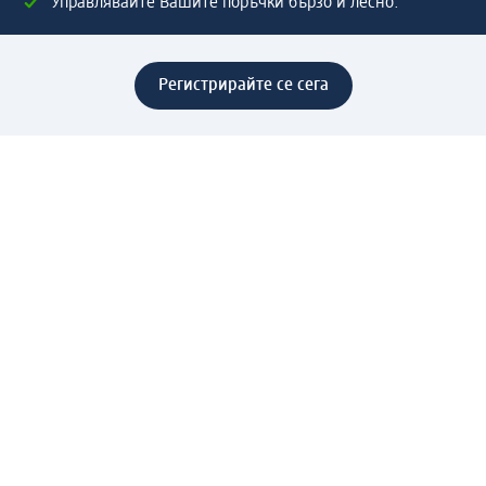
Управлявайте Вашите поръчки бързо и лесно.
Регистрирайте се сега
Помощ
Предимства & Услуги
Център за обслужване на клиенти
Доставка & Изпращане
Връщане на стока
За dm концерна
За нас
Нашата отговорност
Работа в dm
Преса
Маршрут до Централен офис
dm Централен склад
Продуктов свят
dm Свят