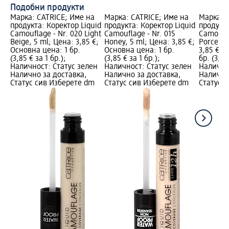
Подобни продукти
Марка: CATRICE; Име на
Марка: CATRICE; Име на
Марка: 
продукта: Коректор Liquid
продукта: Коректор Liquid
продукта
Camouflage - Nr. 020 Light
Camouflage - Nr. 015
Camoufla
Beige, 5 ml; Цена: 3,85 €;
Honey, 5 ml; Цена: 3,85 €;
Porcella
Основна цена: 1 бр.
Основна цена: 1 бр.
3,85 €; 
(3,85 € за 1 бр.);
(3,85 € за 1 бр.);
бр. (3,85
Наличност: Статус зелен
Наличност: Статус зелен
Налично
Налично за доставка,
Налично за доставка,
Налично
Статус сив Изберете dm
Статус сив Изберете dm
Статус 