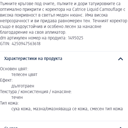
Тъмните кръгове под очите, пъпките и дори татуировките са
оптимално прикрити с коректора на Catrice Liquid Camouflage с
висока покривност в светъл меден нюанс. Има висока
непрозрачност и ви придава равномерен тен. Течният коректор
също е водоустойчив и особено лесен за нанасяне
благодарение на своя апликатор.
dm артикулен номер на продукта: 1495025
GTIN: 4250947563618
Характеристики на продукта
Основен цвят:
телесен цвят
Ефект:
дълготраен
Текстура / консистенция / нанасяне:
течен
Тип кожа:
суха кожа, мазна/омазняваща се кожа, смесен тип кожа