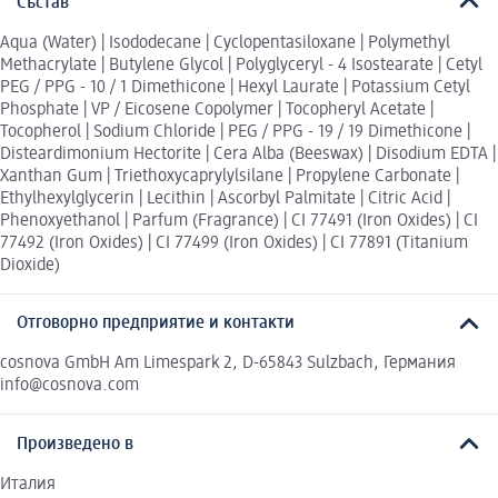
Състав
Aqua (Water) | Isododecane | Cyclopentasiloxane | Polymethyl
Methacrylate | Butylene Glycol | Polyglyceryl - 4 Isostearate | Cetyl
PEG / PPG - 10 / 1 Dimethicone | Hexyl Laurate | Potassium Cetyl
Phosphate | VP / Eicosene Copolymer | Tocopheryl Acetate |
Tocopherol | Sodium Chloride | PEG / PPG - 19 / 19 Dimethicone |
Disteardimonium Hectorite | Cera Alba (Beeswax) | Disodium EDTA |
Xanthan Gum | Triethoxycaprylylsilane | Propylene Carbonate |
Ethylhexylglycerin | Lecithin | Ascorbyl Palmitate | Citric Acid |
Phenoxyethanol | Parfum (Fragrance) | CI 77491 (Iron Oxides) | CI
77492 (Iron Oxides) | CI 77499 (Iron Oxides) | CI 77891 (Titanium
Dioxide)
Отговорно предприятие и контакти
cosnova GmbH Am Limespark 2, D-65843 Sulzbach, Германия
info@cosnova.com
Произведено в
Италия