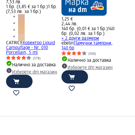
7,53 лв.
1 бр. (3,85 € за 1 бр.)
1 бр.
(7,53 лв. за 1 бр.)
1,25 €
2,44 лв.
140 бр. (0,01 € за 1 бр.)
140
бр. (0,02 лв. за 1 бр.)
+ 2 други размери
CATRICE
Коректор Liquid
ebelin
Памучни тампони,
Camouflage - Nr. 010
140 бр
Porcellain, 5 ml
(500)
(378)
Налично за доставка
Налично за доставка
Изберете dm магазин
Изберете dm магазин