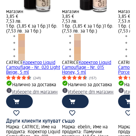
магазин
магазин
магазин
3,85 €
3,85 €
3,85 €
7,53 лв.
7,53 лв.
7,53 лв.
1 бр. (3,85 € за 1 бр.)
1 бр.
1 бр. (3,85 € за 1 бр.)
1 бр.
1 бр. (3,
(7,53 лв. за 1 бр.)
(7,53 лв. за 1 бр.)
(7,53 лв.
CATRICE
Коректор Liquid
CATRICE
Коректор Liquid
CATRICE
Camouflage - Nr. 020 Light
Camouflage - Nr. 015
Camoufla
Beige, 5 ml
Honey, 5 ml
Porcellai
(249)
(157)
Налично за доставка
Налично за доставка
Налич
Изберете dm магазин
Изберете dm магазин
Избе
Други клиенти купуват също
Марка: CATRICE; Име на
Марка: ebelin; Име на
Марка: 
продукта: Коректор Liquid
продукта: Памучни
продукт