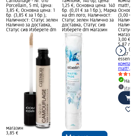
Camouflage - Nr. 010
тампони, 140 бр; Цена:
компактн
Porcellain, 5 ml; Цена:
1,25 €; Основна цена: 140
matt!, 8 
3,85 €; Основна цена: 1
бр. (0,01 € за 1 бр.); Марка
Основна 
бр. (3,85 € за 1 бр.);
на dm лого; Наличност:
(3,00 € з
Наличност: Статус зелен
Статус зелен Налично за
Налично
Налично за доставка,
доставка, Статус сив
Налично
Статус сив Изберете dm
Изберете dm магазин
Статус 
магазин
3,00 €
5,87 лв.
1 бр. (3,
(5,87 лв.
essence
компактн
matt!, 8 
Налич
Избе
магазин
3,85 €