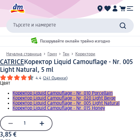
Търсете и намерете
Пазарувайте онлайн трайно изгодно
Начална страница
Грим
Тен
Коректори
CATRICE
Коректор Liquid Camouflage - Nr. 005
Light Natural, 5 ml
4.4
(
241 Оценки
)
Цвят
Коректор Liquid Camouflage - Nr. 010 Porcellain
Коректор Liquid Camouflage - Nr. 020 Light Beige
Коректор Liquid Camouflage - Nr. 005 Light Natural
Коректор Liquid Camouflage - Nr. 015 Honey
3,85 €