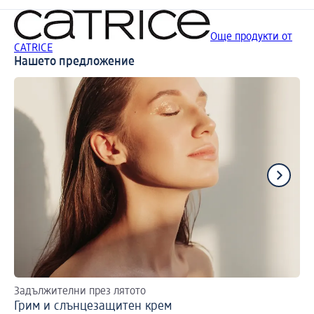
Още продукти от
CATRICE
Нашето предложение
Задължителни през лятото
На
Грим и слънцезащитен крем
Гр