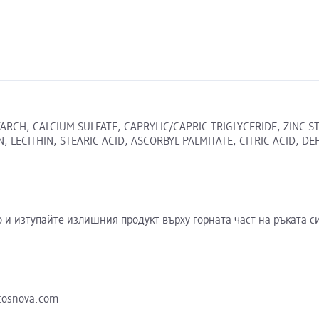
ARCH, CALCIUM SULFATE, CAPRYLIC/CAPRIC TRIGLYCERIDE, ZINC S
LECITHIN, STEARIC ACID, ASCORBYL PALMITATE, CITRIC ACID, DEHY
о и изтупайте излишния продукт върху горната част на ръката с
cosnova.com