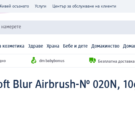
Живей осъзнато
Услуги
Център за обслужване на клиенти
и намерете
 козметика
Здраве
Храна
Бебе и дете
Домакинство
Дома
дно
dm babybonus
Безплатна доставка н
t Blur Airbrush-№ 020N, 10g