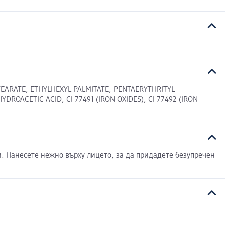
TEARATE, ETHYLHEXYL PALMITATE, PENTAERYTHRITYL
DROACETIC ACID, CI 77491 (IRON OXIDES), CI 77492 (IRON
и. Нанесете нежно върху лицето, за да придадете безупречен