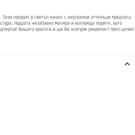
а. Този продукт в светъл нюанс с неутрални оттенъци предлага
кстура, пудрата незабавно матира и изглажда порите, като
одчертае Вашата красота и ще Ви осигури увереност през целия