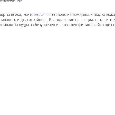
зупречен тен
збор за всеки, който желае естествено изглеждаща и гладка кож
азняването и дълготрайност. Благодарение на специалната си те
 компактна пудра за безупречен и естествен финиш, който ще п