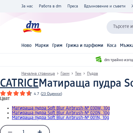
За нас
Работа в dm
Преса
Вдъхновение и съвети
Търсете 
Ново
Марки
Грим
Грижа и парфюми
Коса
Мъжка
dm трайно изго
Начална страница
Грим
Тен
Пудра
CATRICE
Матираща пудра Sof
4.7
(
23 Оценки
)
Цвят
Матираща пудра Soft Blur Airbrush-№ 030W, 10g
Матираща пудра Soft Blur Airbrush-№ 020N, 10g
Матираща пудра Soft Blur Airbrush-№ 001N, 10g