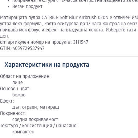
Копринена текстура с 12-часов контрол на лъщенето за бе
Веган продукт
Матиращата пудра CATRICE Soft Blur Airbrush 020N е отличен и
ултра лека формула, която осигурява до 12 часа контрол на ом
придава мек фокус и ефект на въздушна лекота. Изберете тази
ден.
dm артикулен номер на продукта: 3111547
GTIN: 4059729587947
Характеристики на продукта
Област на приложение:
лице
Основен цвят:
бежов
Ефект:
дълготраен, матиращ
Покривност:
средна покриваемост
Текстура / консистенция / нанасяне:
компактен