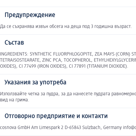
Предупреждение
Да се съхранява извън обсега на деца под 3 годишна възраст.
Състав
INGREDIENTS: SYNTHETIC FLUORPHLOGOPITE, ZEA MAYS (CORN) ST
TETRAISOSTEARATE, ZINC PCA, TOCOPHEROL, ETHYLHEXYLGLYCERIN, 
OXIDES), CI 77499 (IRON OXIDES), CI 77891 (TITANIUM DIOXIDE).
Указания за употреба
Използвайте четка за пудра, за да нанесете пудрата равномерн
вид на грима.
Отговорно предприятие и контакти
cosnova GmbH Am Limespark 2 D-65843 Sulzbach, Germany info@