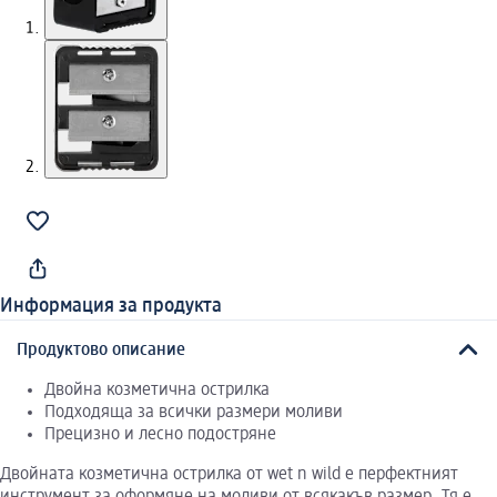
Информация за продукта
Продуктово описание
Двойна козметична острилка
Подходяща за всички размери моливи
Прецизно и лесно подостряне
Двойната козметична острилка от wet n wild е перфектният
инструмент за оформяне на моливи от всякакъв размер. Тя е