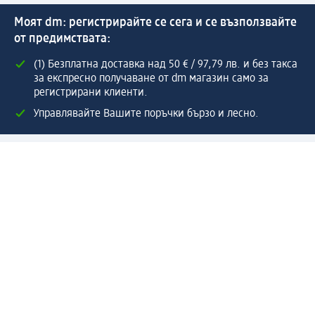
Моят dm: регистрирайте се сега и се възползвайте
от предимствата:
(1) Безплатна доставка над 50 € / 97,79 лв. и без такса
за експресно получаване от dm магазин само за
регистрирани клиенти.
Управлявайте Вашите поръчки бързо и лесно.
Регистрирайте се сега
Помощ
Предимства & Услуги
Център за обслужване на клиенти
Доставка & Изпращане
Връщане на стока
За dm концерна