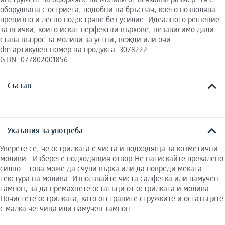
оборудвана с остриета, подобни на бръснач, което позволява
прецизно и лесно подостряне без усилие. Идеалното решение
за всички, които искат перфектни върхове, независимо дали
става въпрос за моливи за устни, вежди или очи.
dm артикулен номер на продукта: 3078222
GTIN: 077802001856
Състав
.
Указания за употреба
Уверете се, че острилката е чиста и подходяща за козметични
моливи . Изберете подходящия отвор.Не натискайте прекалено
силно – това може да счупи върха или да повреди меката
текстура на молива. Използвайте чиста салфетка или памучен
тампон, за да премахнете остатъци от острилката и молива.
Почистете острилката, като отстраните стружките и остатъците
с малка четчица или памучен тампон.