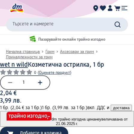
Търсете и намерете
Пазарувайте онлайн трайно изгодно
Начална страница
Грим
Аксесоари за грим
Принадлежности за грим
wet n wild
Козметична острилка, 1 бр
0
(
Оценете продукт
)
2,04 €
3,99 лв.
1 бр. (2,04 € за 1 бр.)
1 бр. (3,99 лв. за 1 бр.)
вкл. ДДС и
доставка
dm трайно изгодна цена
неувеличавана от
21.06.2025 г.
Добавете в количка