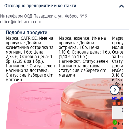
Отговорно предприятие и контакти
Интелфарм ООД Пазарджик, ул. Хеброс № 9
office@intelfarm.com
Подобни продукти
Марка: CATRICE; Име на
Марка: essence; Име на
Марка: 
продукта: Двойна
продукта: Двойна
продукта
козметична острилка за
острилка, 1 бр; Цена:
моливи, 
моливи, 1 бр; Цена:
1,10 €; Основна цена: 1 бр.
Основна 
2,35 €; Основна цена: 1
(1,10 € за 1 бр.);
за 1 бр.
бр. (2,35 € за 1 бр.);
Наличност: Статус зелен
Статус 
Наличност: Статус зелен
Налично за доставка,
доставка
Налично за доставка,
Статус сив Изберете dm
Изберет
Статус сив Изберете dm
магазин
3,16 €
магазин
6,18 лв.
1 бр. (3,
(6,18 лв.
ARTDEC
моливи, 
Налич