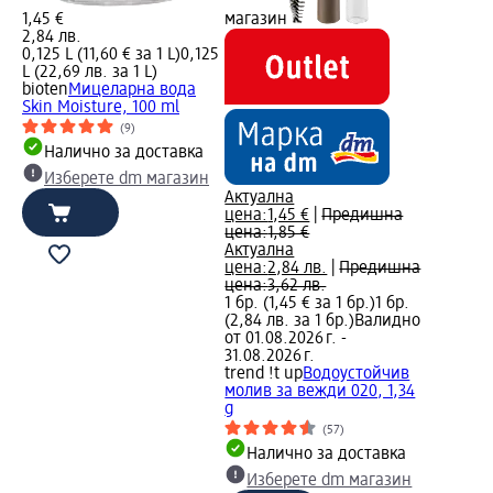
1,45 €
магазин
2,84 лв.
0,125 L (11,60 € за 1 L)
0,125
L (22,69 лв. за 1 L)
bioten
Мицеларна вода
Skin Moisture, 100 ml
(9)
Налично за доставка
Изберете dm магазин
Актуална
цена:
1,45 €
|
Предишна
цена:
1,85 €
Актуална
цена:
2,84 лв.
|
Предишна
цена:
3,62 лв.
1 бр. (1,45 € за 1 бр.)
1 бр.
(2,84 лв. за 1 бр.)
Валидно
от 01.08.2026 г. -
31.08.2026 г.
trend !t up
Водоустойчив
молив за вежди 020, 1,34
g
(57)
Налично за доставка
Изберете dm магазин