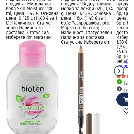
продукта: Мицеларна
продукта: Водоустойчив
продукт
вода Skin Moisture, 100
молив за вежди 020, 1,34
превръзк
ml; Цена: 1,45 €; Основна
g; Цена: 1,45 €; Основна
бр; Цена
цена: 0,125 L (11,60 € за 1
цена: 1 бр. (1,45 € за 1
цена: 36 
L); Наличност: Статус
бр.); Разпродажба лого,
бр.); На
зелен Налично за
Марка на dm лого;
зелен Н
доставка, Статус сив
Наличност: Статус зелен
доставка
Изберете dm магазин
Налично за доставка,
Изберет
Статус сив Изберете dm
1,30 €
2,54 лв.
36 бр. (0
бр. (0,08
bella
Еже
превръзк
бр
Налич
Избе