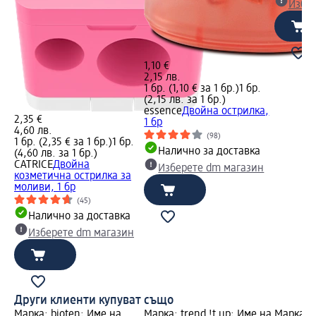
Избе
1,10 €
2,15 лв.
1 бр. (1,10 € за 1 бр.)
1 бр.
(2,15 лв. за 1 бр.)
essence
Двойна острилка,
2,35 €
1 бр
4,60 лв.
(98)
1 бр. (2,35 € за 1 бр.)
1 бр.
Налично за доставка
(4,60 лв. за 1 бр.)
CATRICE
Двойна
Изберете dm магазин
козметична острилка за
моливи, 1 бр
(45)
Налично за доставка
Изберете dm магазин
Други клиенти купуват също
Марка: bioten; Име на
Марка: trend !t up; Име на
Марка: b