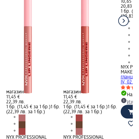
10,65 €
20,83 лв
1 бр. (10
(20,83 лв
+2
NYX PRO
MAKEUP
гланц - 
IV, 02...,
магазин
магазин
Налич
11,45 €
11,45 €
22,39 лв.
22,39 лв.
Избе
1 бр. (11,45 € за 1 бр.)
1 бр.
1 бр. (11,45 € за 1 бр.)
1 бр.
(22,39 лв. за 1 бр.)
(22,39 лв. за 1 бр.)
NYX PROFESSIONAL
NYX PROFESSIONAL