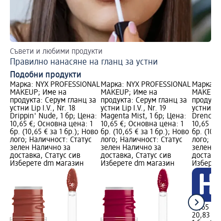
Съвети и любими продукти
Ет
Правилно нанасяне на гланц за устни
La
Подобни продукти
Марка: NYX PROFESSIONAL
Марка: NYX PROFESSIONAL
Марка: 
MAKEUP; Име на
MAKEUP; Име на
MAKEUP;
продукта: Серум гланц за
продукта: Серум гланц за
продукта
устни Lip I.V., Nr. 18
устни Lip I.V., Nr. 19
устни Lip
Drippin' Nude, 1 бр; Цена:
Magenta Mist, 1 бр; Цена:
Drenched
10,65 €; Основна цена: 1
10,65 €; Основна цена: 1
10,65 €;
бр. (10,65 € за 1 бр.); Ново
бр. (10,65 € за 1 бр.); Ново
бр. (10,6
лого; Наличност: Статус
лого; Наличност: Статус
лого; На
зелен Налично за
зелен Налично за
зелен Н
доставка, Статус сив
доставка, Статус сив
доставка
Изберете dm магазин
Изберете dm магазин
Изберет
10,65 €
20,83 лв