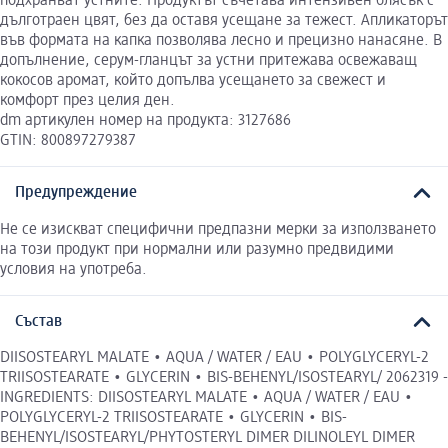
подхранват устните. Продуктът съчетава интензивен блясък с
дълготраен цвят, без да оставя усещане за тежест. Апликаторът
във формата на капка позволява лесно и прецизно нанасяне. В
допълнение, серум-гланцът за устни притежава освежаващ
кокосов аромат, който допълва усещането за свежест и
комфорт през целия ден.
dm артикулен номер на продукта: 3127686
GTIN: 800897279387
Предупреждение
Не се изискват специфични предпазни мерки за използването
на този продукт при нормални или разумно предвидими
условия на употреба.
Състав
DIISOSTEARYL MALATE • AQUA / WATER / EAU • POLYGLYCERYL-2
TRIISOSTEARATE • GLYCERIN • BIS-BEHENYL/ISOSTEARYL/ 2062319 -
INGREDIENTS: DIISOSTEARYL MALATE • AQUA / WATER / EAU •
POLYGLYCERYL-2 TRIISOSTEARATE • GLYCERIN • BIS-
BEHENYL/ISOSTEARYL/PHYTOSTERYL DIMER DILINOLEYL DIMER