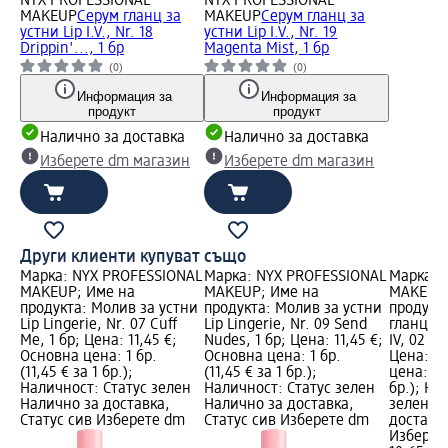
NYX PROFESSIONAL
NYX PROFESSIONAL
MAKEUP
Серум гланц за
MAKEUP
Серум гланц за
устни Lip I.V., Nr. 18
устни Lip I.V., Nr. 19
Drippin'..., 1 бр
Magenta Mist, 1 бр
(0)
(0)
Информация за
Информация за
продукт
продукт
Налично за доставка
Налично за доставка
Изберете dm магазин
Изберете dm магазин
Други клиенти купуват също
Марка: NYX PROFESSIONAL
Марка: NYX PROFESSIONAL
Марка: 
MAKEUP; Име на
MAKEUP; Име на
MAKEUP;
продукта: Молив за устни
продукта: Молив за устни
продукт
Lip Lingerie, Nr. 07 Cuff
Lip Lingerie, Nr. 09 Send
гланц - 
Me, 1 бр; Цена: 11,45 €;
Nudes, 1 бр; Цена: 11,45 €;
IV, 02 H
Основна цена: 1 бр.
Основна цена: 1 бр.
Цена: 10
(11,45 € за 1 бр.);
(11,45 € за 1 бр.);
цена: 1 б
Наличност: Статус зелен
Наличност: Статус зелен
бр.); На
Налично за доставка,
Налично за доставка,
зелен Н
Статус сив Изберете dm
Статус сив Изберете dm
доставка
Изберет