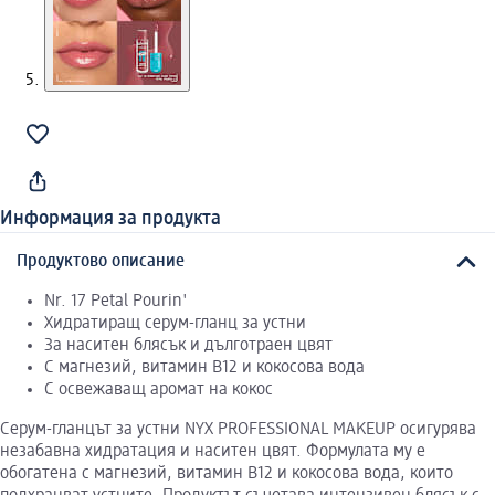
Информация за продукта
Продуктово описание
Nr. 17 Petal Pourin'
Хидратиращ серум-гланц за устни
За наситен блясък и дълготраен цвят
С магнезий, витамин В12 и кокосова вода
С освежаващ аромат на кокос
Серум-гланцът за устни NYX PROFESSIONAL MAKEUP осигурява
незабавна хидратация и наситен цвят. Формулата му е
обогатена с магнезий, витамин В12 и кокосова вода, които