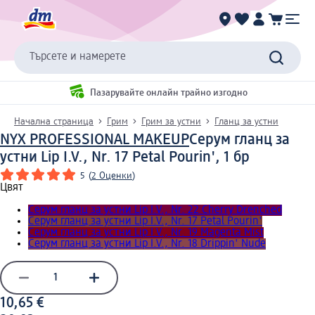
Търсете и намерете
Пазарувайте онлайн трайно изгодно
Начална страница
Грим
Грим за устни
Гланц за устни
NYX PROFESSIONAL MAKEUP
Серум гланц за
устни Lip I.V., Nr. 17 Petal Pourin', 1 бр
5
(
2 Оценки
)
Цвят
Серум гланц за устни Lip I.V., Nr. 22 Cherry Drenched
Серум гланц за устни Lip I.V., Nr. 17 Petal Pourin'
Серум гланц за устни Lip I.V., Nr. 19 Magenta Mist
Серум гланц за устни Lip I.V., Nr. 18 Drippin' Nude
10,65 €