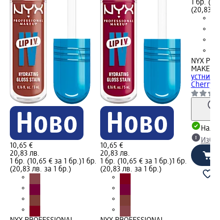
1 бр. (10
(20,83 лв
NYX PRO
MAKEUP
устни Lip
Cherry...
Налич
Избе
10,65 €
10,65 €
20,83 лв.
20,83 лв.
1 бр. (10,65 € за 1 бр.)
1 бр.
1 бр. (10,65 € за 1 бр.)
1 бр.
(20,83 лв. за 1 бр.)
(20,83 лв. за 1 бр.)