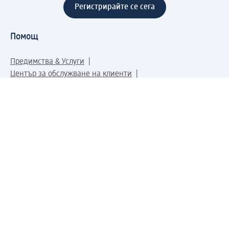
Регистрирайте се сега
Помощ
Предимства & Услуги
Център за обслужване на клиенти
Доставка & Изпращане
Връщане на стока
За dm концерна
За нас
Нашата отговорност
Работа в dm
Преса
Маршрут до Централен офис
dm Централен склад
Продуктов свят
dm Свят