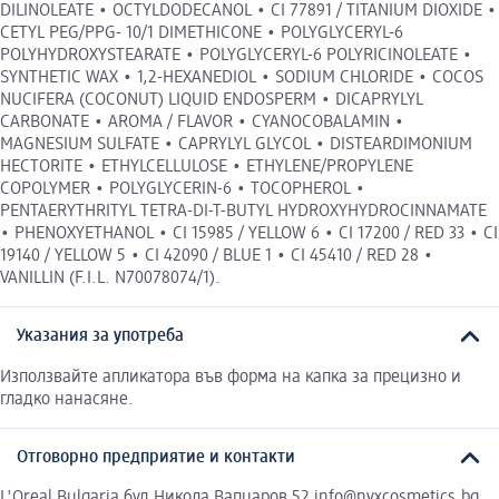
DILINOLEATE • OCTYLDODECANOL • CI 77891 / TITANIUM DIOXIDE •
CETYL PEG/PPG- 10/1 DIMETHICONE • POLYGLYCERYL-6
POLYHYDROXYSTEARATE • POLYGLYCERYL-6 POLYRICINOLEATE •
SYNTHETIC WAX • 1,2-HEXANEDIOL • SODIUM CHLORIDE • COCOS
NUCIFERA (COCONUT) LIQUID ENDOSPERM • DICAPRYLYL
CARBONATE • AROMA / FLAVOR • CYANOCOBALAMIN •
MAGNESIUM SULFATE • CAPRYLYL GLYCOL • DISTEARDIMONIUM
HECTORITE • ETHYLCELLULOSE • ETHYLENE/PROPYLENE
COPOLYMER • POLYGLYCERIN-6 • TOCOPHEROL •
PENTAERYTHRITYL TETRA-DI-T-BUTYL HYDROXYHYDROCINNAMATE
• PHENOXYETHANOL • CI 15985 / YELLOW 6 • CI 17200 / RED 33 • CI
19140 / YELLOW 5 • CI 42090 / BLUE 1 • CI 45410 / RED 28 •
VANILLIN (F.I.L. N70078074/1).
Указания за употреба
Използвайте апликатора във форма на капка за прецизно и
гладко нанасяне.
Отговорно предприятие и контакти
L'Oreal Bulgaria бул.Никола Вапцаров 52 info@nyxcosmetics.bg