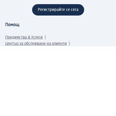
Регистрирайте се сега
Помощ
Предимства & Услуги
Център за обслужване на клиенти
Доставка & Изпращане
Връщане на стока
За dm концерна
За нас
Нашата отговорност
Работа в dm
Преса
Маршрут до Централен офис
dm Централен склад
Продуктов свят
dm Свят