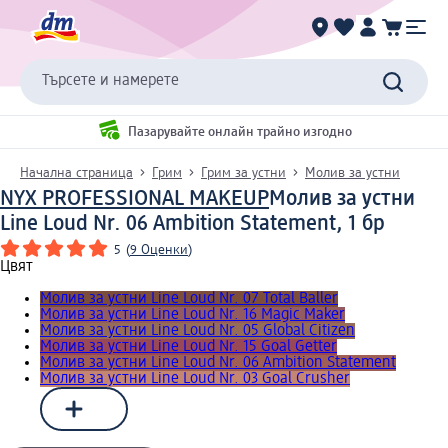
Търсете и намерете
Пазарувайте онлайн трайно изгодно
Начална страница
Грим
Грим за устни
Молив за устни
NYX PROFESSIONAL MAKEUP
Молив за устни
Line Loud Nr. 06 Ambition Statement, 1 бр
5
(
9 Оценки
)
Цвят
Молив за устни Line Loud Nr. 07 Total Baller
Молив за устни Line Loud Nr. 16 Magic Maker
Молив за устни Line Loud Nr. 05 Global Citizen
Молив за устни Line Loud Nr. 15 Goal Getter
Молив за устни Line Loud Nr. 06 Ambition Statement
Молив за устни Line Loud Nr. 03 Goal Crusher