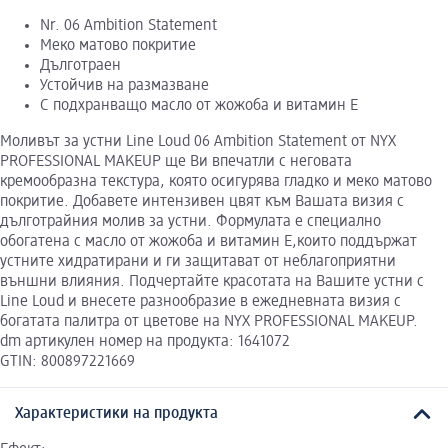
Nr. 06 Ambition Statement
Меко матово покритие
Дълготраен
Устойчив на размазване
С подхранващо масло от жожоба и витамин Е
Моливът за устни Line Loud 06 Ambition Statement от NYX
PROFESSIONAL MAKEUP ще Ви впечатли с неговата
кремообразна текстура, която осигурява гладко и меко матово
покритие. Добавете интензивен цвят към Вашата визия с
дълготрайния молив за устни. Формулата е специално
обогатена с масло от жожоба и витамин Е,които поддържат
устните хидратирани и ги защитават от неблагоприятни
външни влияния. Подчертайте красотата на Вашите устни с
Line Loud и внесете разнообразие в ежедневната визия с
богатата палитра от цветове на NYX PROFESSIONAL MAKEUP.
dm артикулен номер на продукта: 1641072
GTIN: 800897221669
Характеристики на продукта