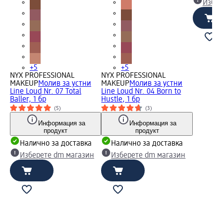
Избе
+5
+5
NYX PROFESSIONAL
NYX PROFESSIONAL
MAKEUP
Молив за устни
MAKEUP
Молив за устни
Line Loud Nr. 07 Total
Line Loud Nr. 04 Born to
Baller, 1 бр
Hustle, 1 бр
(5)
(3)
Информация за
Информация за
продукт
продукт
Налично за доставка
Налично за доставка
Изберете dm магазин
Изберете dm магазин