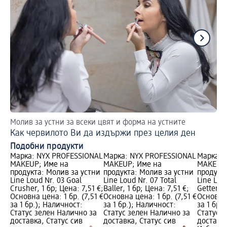
Молив за устни за всеки цвят и форма на устните
Съ
Как червилото Ви да издържи през целия ден
Пр
Подобни продукти
Марка: NYX PROFESSIONAL
Марка: NYX PROFESSIONAL
Марка: 
MAKEUP; Име на
MAKEUP; Име на
MAKEUP;
продукта: Молив за устни
продукта: Молив за устни
продукт
Line Loud Nr. 03 Goal
Line Loud Nr. 07 Total
Line Lou
Crusher, 1 бр; Цена: 7,51 €;
Baller, 1 бр; Цена: 7,51 €;
Getter, 1
Основна цена: 1 бр. (7,51 €
Основна цена: 1 бр. (7,51 €
Основна 
за 1 бр.); Наличност:
за 1 бр.); Наличност:
за 1 бр.
Статус зелен Налично за
Статус зелен Налично за
Статус 
доставка, Статус сив
доставка, Статус сив
доставка