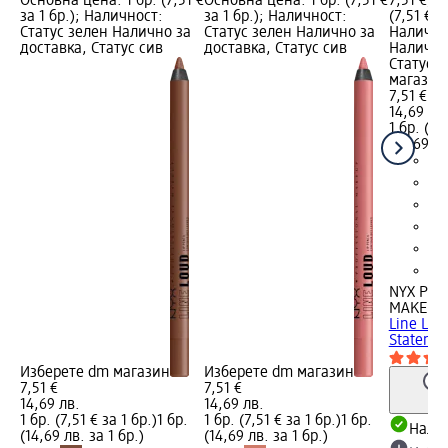
Основна цена: 1 бр. (7,51 €
Основна цена: 1 бр. (7,51 €
7,51 €; 
за 1 бр.); Наличност:
за 1 бр.); Наличност:
(7,51 € з
Статус зелен Налично за
Статус зелен Налично за
Налично
доставка, Статус сив
доставка, Статус сив
Налично
Статус 
магазин
7,51 €
14,69 лв
1 бр. (7,
(14,69 лв
NYX PRO
MAKEUP
Line Lou
Statemen
Изберете dm магазин
Изберете dm магазин
7,51 €
7,51 €
14,69 лв.
14,69 лв.
1 бр. (7,51 € за 1 бр.)
1 бр.
1 бр. (7,51 € за 1 бр.)
1 бр.
Налич
(14,69 лв. за 1 бр.)
(14,69 лв. за 1 бр.)