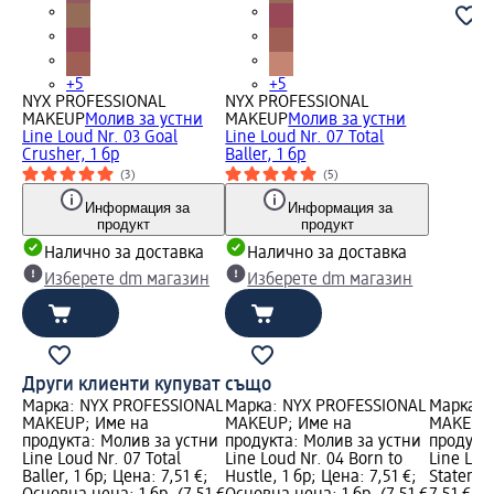
+5
+5
NYX PROFESSIONAL
NYX PROFESSIONAL
MAKEUP
Молив за устни
MAKEUP
Молив за устни
Line Loud Nr. 03 Goal
Line Loud Nr. 07 Total
Crusher, 1 бр
Baller, 1 бр
(3)
(5)
Информация за
Информация за
продукт
продукт
Налично за доставка
Налично за доставка
Изберете dm магазин
Изберете dm магазин
Други клиенти купуват също
Марка: NYX PROFESSIONAL
Марка: NYX PROFESSIONAL
Марка: 
MAKEUP; Име на
MAKEUP; Име на
MAKEUP;
продукта: Молив за устни
продукта: Молив за устни
продукт
Line Loud Nr. 07 Total
Line Loud Nr. 04 Born to
Line Lou
Baller, 1 бр; Цена: 7,51 €;
Hustle, 1 бр; Цена: 7,51 €;
Statemen