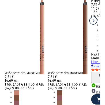
Изберет
7,51 €
14,69 лв
1 бр. (7,
(14,69 лв
+5
NYX PRO
MAKEUP
Line Lou
Getter, 1
Изберете dm магазин
Изберете dm магазин
7,51 €
7,51 €
14,69 лв.
14,69 лв.
1 бр. (7,51 € за 1 бр.)
1 бр.
1 бр. (7,51 € за 1 бр.)
1 бр.
Налич
(14,69 лв. за 1 бр.)
(14,69 лв. за 1 бр.)
Избе