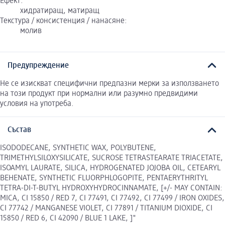
Ефект:
хидратиращ, матиращ
Текстура / консистенция / нанасяне:
молив
Предупреждение
Не се изискват специфични предпазни мерки за използването
на този продукт при нормални или разумно предвидими
условия на употреба.
Състав
ISODODECANE, SYNTHETIC WAX, POLYBUTENE,
TRIMETHYLSILOXYSILICATE, SUCROSE TETRASTEARATE TRIACETATE,
ISOAMYL LAURATE, SILICA, HYDROGENATED JOJOBA OIL, CETEARYL
BEHENATE, SYNTHETIC FLUORPHLOGOPITE, PENTAERYTHRITYL
TETRA-DI-T-BUTYL HYDROXYHYDROCINNAMATE, [+/- MAY CONTAIN:
MICA, CI 15850 / RED 7, CI 77491, CI 77492, CI 77499 / IRON OXIDES,
CI 77742 / MANGANESE VIOLET, CI 77891 / TITANIUM DIOXIDE, CI
15850 / RED 6, CI 42090 / BLUE 1 LAKE, ]"