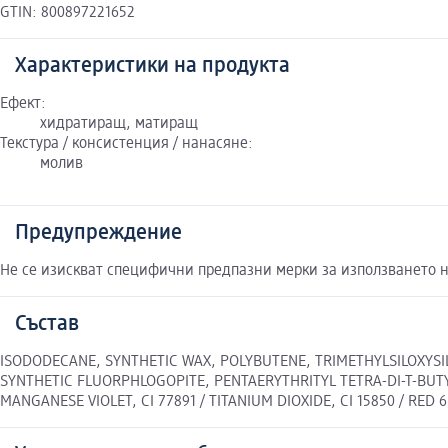
GTIN: 800897221652
Характеристики на продукта
Ефект:
хидратиращ, матиращ
Текстура / консистенция / нанасяне:
молив
Предупреждение
Не се изискват специфични предпазни мерки за използването н
Състав
ISODODECANE, SYNTHETIC WAX, POLYBUTENE, TRIMETHYLSILOXYSIL
SYNTHETIC FLUORPHLOGOPITE, PENTAERYTHRITYL TETRA-DI-T-BUTYL H
MANGANESE VIOLET, CI 77891 / TITANIUM DIOXIDE, CI 15850 / RED 6,