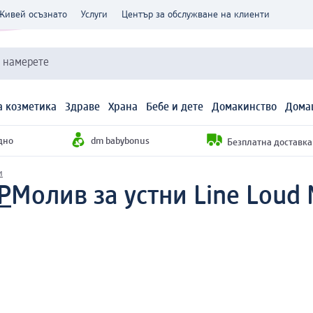
Живей осъзнато
Услуги
Център за обслужване на клиенти
и намерете
 козметика
Здраве
Храна
Бебе и дете
Домакинство
Дома
дно
dm babybonus
Безплатна доставка н
и
P
Молив за устни Line Loud Nr