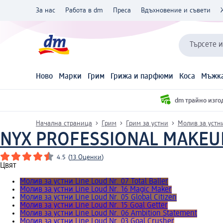
За нас
Работа в dm
Преса
Вдъхновение и съвети
Търсете 
Ново
Марки
Грим
Грижа и парфюми
Коса
Мъжка
dm трайно изго
Начална страница
Грим
Грим за устни
Молив за устн
NYX PROFESSIONAL MAKEU
4.5
(
13 Оценки
)
Цвят
Молив за устни Line Loud Nr. 07 Total Baller
Молив за устни Line Loud Nr. 16 Magic Maker
Молив за устни Line Loud Nr. 05 Global Citizen
Молив за устни Line Loud Nr. 15 Goal Getter
Молив за устни Line Loud Nr. 06 Ambition Statement
Молив за устни Line Loud Nr. 03 Goal Crusher