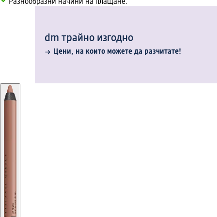
Разнообразни начини на плащане.
dm трайно изгодно
Цени, на които можете да разчитате!