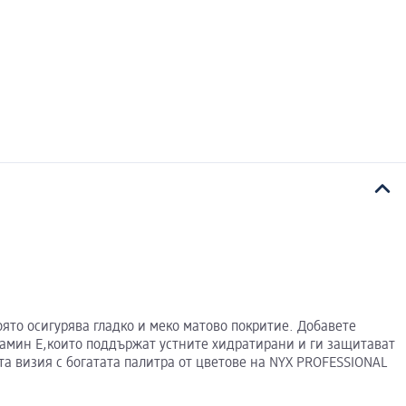
оято осигурява гладко и меко матово покритие. Добавете
тамин Е,които поддържат устните хидратирани и ги защитават
а визия с богатата палитра от цветове на NYX PROFESSIONAL