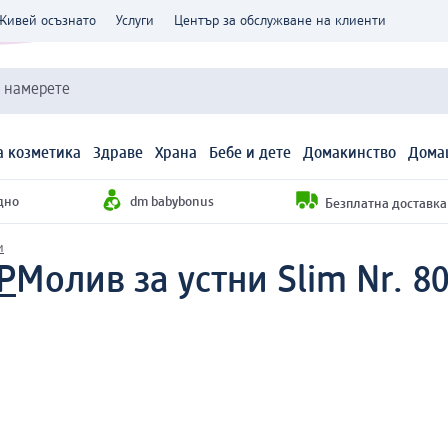
Живей осъзнато
Услуги
Център за обслужване на клиенти
и намерете
 козметика
Здраве
Храна
Бебе и дете
Домакинство
Дома
дно
dm babybonus
Безплатна доставка н
и
P
Молив за устни Slim Nr. 8