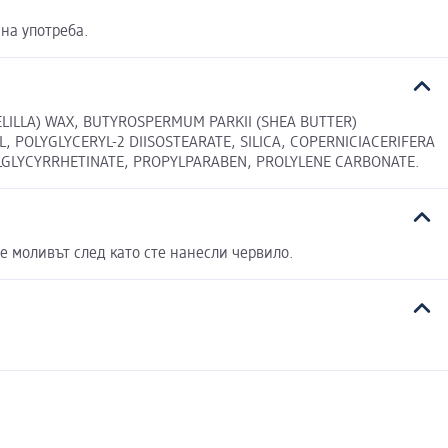
на употреба.
LILLA) WAX, BUTYROSPERMUM PARKII (SHEA BUTTER)
, POLYGLYCERYL-2 DIISOSTEARATE, SILICA, COPERNICIACERIFERA
LGLYCYRRHETINATE, PROPYLPARABEN, PROLYLENE CARBONATE.
те моливът след като сте нанесли червило.