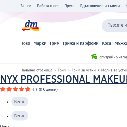
За нас
Работа в dm
Преса
Вдъхновение и съвети
Търсете 
Ново
Марки
Грим
Грижа и парфюми
Коса
Мъжка
dm трайно изго
Начална страница
Грим
Грим за устни
Молив за устн
NYX PROFESSIONAL MAKEU
4.9
(
8 Оценки
)
Веган
Веган