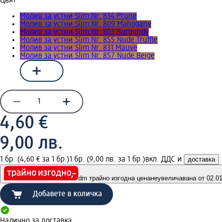
Цвят
Молив за устни Slim Nr. 834 Prune
Молив за устни Slim Nr. 809 Mahogany
Молив за устни Slim Nr. 803 Burgundy
Молив за устни Slim Nr. 855 Nude Truffle
Молив за устни Slim Nr. 831 Mauve
Молив за устни Slim Nr. 857 Nude Beige
4,60 €
9,00 лв.
1 бр. (4,60 € за 1 бр.)
1 бр. (9,00 лв. за 1 бр.)
вкл. ДДС и
доставка
dm трайно изгодна цена
неувеличавана от 02.01.
Добавете в количка
Налично за доставка