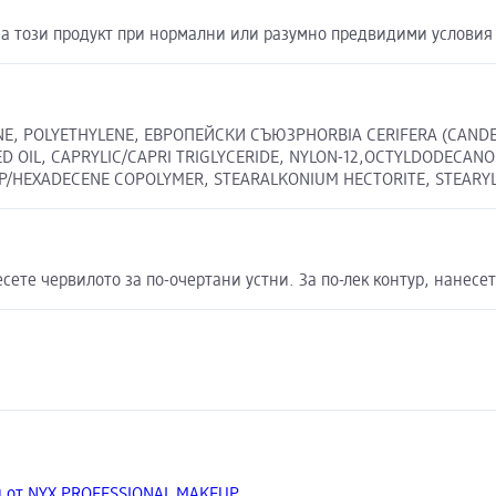
а този продукт при нормални или разумно предвидими условия 
ONE, POLYETHYLENE, ЕВРОПЕЙСКИ СЪЮЗPHORBIA CERIFERA (CANDE
D OIL, CAPRYLIC/CAPRI TRIGLYCERIDE, NYLON-12,OCTYLDODECANOL
P/HEXADECENE COPOLYMER, STEARALKONIUM HECTORITE, STEARY
сете червилото за по-очертани устни. За по-лек контур, нанесе
 от NYX PROFESSIONAL MAKEUP