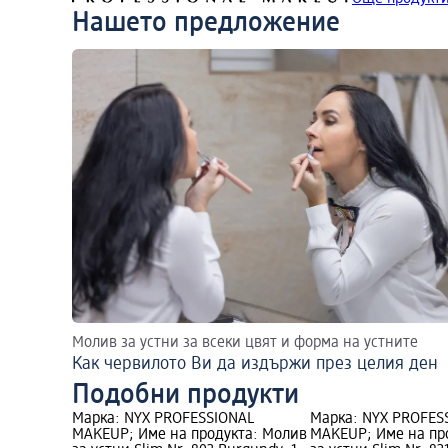
Нашето предложение
Молив за устни за всеки цвят и форма на устните
Как червилото Ви да издържи през целия ден
Подобни продукти
Марка: NYX PROFESSIONAL
Марка: NYX PROFES
MAKEUP; Име на продукта: Молив
MAKEUP; Име на пр