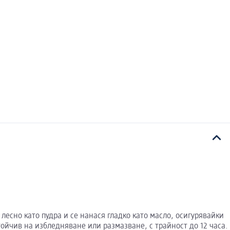
 лесно като пудра и се нанася гладко като масло, осигурявайки
тойчив на избледняване или размазване, с трайност до 12 часа.