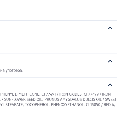
на употреба.
YPHENYL DIMETHICONE, CI 77491 / IRON OXIDES, CI 77499 / IRON
 / SUNFLOWER SEED OIL, PRUNUS AMYGDALUS DULCIS OIL / SWEET
YL STEARATE, TOCOPHEROL, PHENOXYETHANOL, CI 15850 / RED 6,