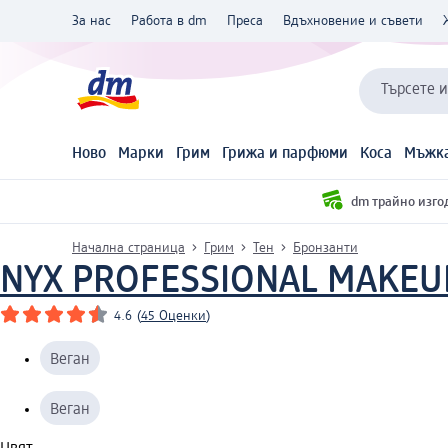
За нас
Работа в dm
Преса
Вдъхновение и съвети
Търсете 
Ново
Марки
Грим
Грижа и парфюми
Коса
Мъжка
dm трайно изго
Начална страница
Грим
Тен
Бронзанти
NYX PROFESSIONAL MAKEU
4.6
(
45 Оценки
)
Веган
Веган