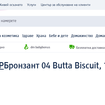
Живей осъзнато
Услуги
Център за обслужване на клиенти
и намерете
 козметика
Здраве
Храна
Бебе и дете
Домакинство
Дома
дно
dm babybonus
Безплатна доставка н
P
Бронзант 04 Butta Biscuit, 