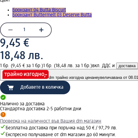
Цвят
Бронзант 04 Butta Biscuit
Бронзант Buttermelt 03 Deserve Butta
9,45 €
18,48 лв.
1 бр. (9,45 € за 1 бр.)
1 бр. (18,48 лв. за 1 бр.)
вкл. ДДС и
доставка
dm трайно изгодна цена
неувеличавана от 08.01.
Добавете в количка
Налично за доставка
Стандартна доставка 2-5 работни дни
Проверка на наличност във Вашия dm магазин
Безплатна доставка при поръчка над 50 € / 97,79 лв.
Експресно получаване от dm магазин до 60 минути.