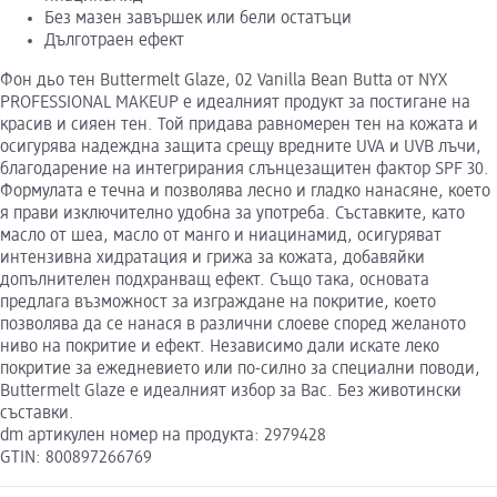
Без мазен завършек или бели остатъци
Дълготраен ефект
Фон дьо тен Buttermelt Glaze, 02 Vanilla Bean Butta от NYX
PROFESSIONAL MAKEUP е идеалният продукт за постигане на
красив и сияен тен. Той придава равномерен тен на кожата и
осигурява надеждна защита срещу вредните UVA и UVB лъчи,
благодарение на интегрирания слънцезащитен фактор SPF 30.
Формулата е течна и позволява лесно и гладко нанасяне, което
я прави изключително удобна за употреба. Съставките, като
масло от шеа, масло от манго и ниацинамид, осигуряват
интензивна хидратация и грижа за кожата, добавяйки
допълнителен подхранващ ефект. Също така, основата
предлага възможност за изграждане на покритие, което
позволява да се нанася в различни слоеве според желаното
ниво на покритие и ефект. Независимо дали искате леко
покритие за ежедневието или по-силно за специални поводи,
Buttermelt Glaze е идеалният избор за Вас. Без животински
съставки.
dm артикулен номер на продукта: 2979428
GTIN: 800897266769