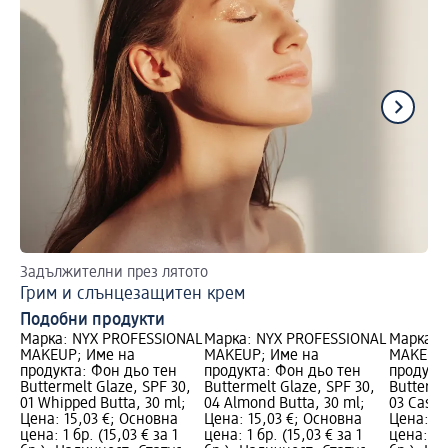
Задължителни през лятото
Пе
Грим и слънцезащитен крем
Бл
Подобни продукти
Марка: NYX PROFESSIONAL
Марка: NYX PROFESSIONAL
Марка: 
MAKEUP; Име на
MAKEUP; Име на
MAKEUP;
продукта: Фон дьо тен
продукта: Фон дьо тен
продукт
Buttermelt Glaze, SPF 30,
Buttermelt Glaze, SPF 30,
Butterme
01 Whipped Butta, 30 ml;
04 Almond Butta, 30 ml;
03 Cashe
Цена: 15,03 €; Основна
Цена: 15,03 €; Основна
Цена: 15
цена: 1 бр. (15,03 € за 1
цена: 1 бр. (15,03 € за 1
цена: 1 б