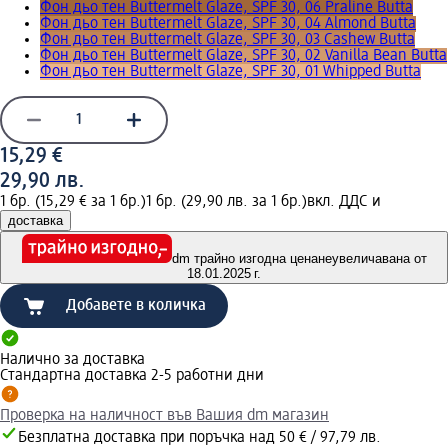
Фон дьо тен Buttermelt Glaze, SPF 30, 06 Praline Butta
Фон дьо тен Buttermelt Glaze, SPF 30, 04 Almond Butta
Фон дьо тен Buttermelt Glaze, SPF 30, 03 Cashew Butta
Фон дьо тен Buttermelt Glaze, SPF 30, 02 Vanilla Bean Butta
Фон дьо тен Buttermelt Glaze, SPF 30, 01 Whipped Butta
15,29 €
29,90 лв.
1 бр. (15,29 € за 1 бр.)
1 бр. (29,90 лв. за 1 бр.)
вкл. ДДС и
доставка
dm трайно изгодна цена
неувеличавана от
18.01.2025 г.
Добавете в количка
Налично за доставка
Стандартна доставка 2-5 работни дни
Проверка на наличност във Вашия dm магазин
Безплатна доставка при поръчка над 50 € / 97,79 лв.