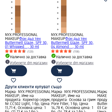
NYX PROFESSIONAL
NYX PROFESSIONAL
MAKEUP
Фон дьо тен
MAKEUP
Фон дьо тен
Buttermelt Glaze, SPF 30,
Buttermelt Glaze, SPF 30,
01 Whipped..., 30 ml
04 Almond..., 30 ml
(120)
(158)
Налично за доставка
Налично за доставка
Изберете dm магазин
Изберете dm магазин
Други клиенти купуват също
NAL
Марка: NYX PROFESSIONAL
Марка: NYX PROFESSIONAL
Марка: 
MAKEUP; Име на
MAKEUP; Име на
MAKEUP;
продукта: Коректор серум,
продукта: Основа за грим
продукт
Nr.CCS02 Light, 1 бр; Цена:
Pore Filler, 1 бр; Цена:
Butterme
;
11,71 €; Основна цена: 1
14,78 €; Основна цена: 1
03 Cashe