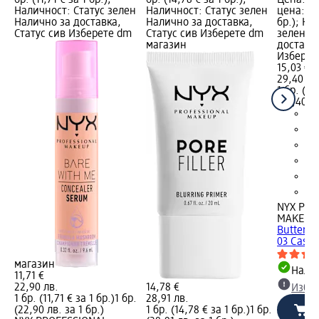
бр. (11,71 € за 1 бр.);
бр. (14,78 € за 1 бр.);
Цена: 15
Наличност: Статус зелен
Наличност: Статус зелен
цена: 1 б
н
Налично за доставка,
Налично за доставка,
бр.); На
Статус сив Изберете dm
Статус сив Изберете dm
зелен Н
m
магазин
доставка
Изберет
15,03 €
29,40 лв
р.
1 бр. (15
(29,40 лв
NYX PRO
MAKEUP
Butterme
03 Cashe
а
н
магазин
Налич
11,71 €
22,90 лв.
14,78 €
Избе
1 бр. (11,71 € за 1 бр.)
1 бр.
28,91 лв.
(22,90 лв. за 1 бр.)
1 бр. (14,78 € за 1 бр.)
1 бр.