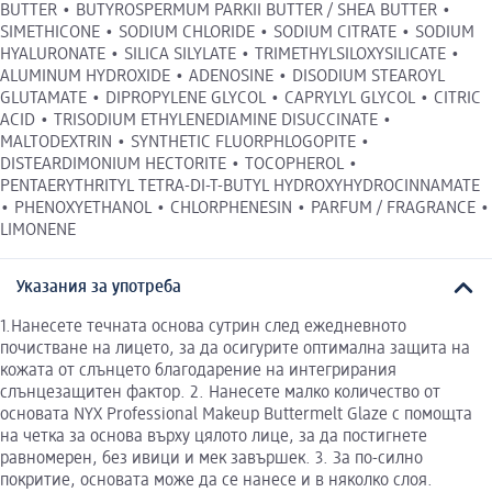
BUTTER • BUTYROSPERMUM PARKII BUTTER / SHEA BUTTER •
SIMETHICONE • SODIUM CHLORIDE • SODIUM CITRATE • SODIUM
HYALURONATE • SILICA SILYLATE • TRIMETHYLSILOXYSILICATE •
ALUMINUM HYDROXIDE • ADENOSINE • DISODIUM STEAROYL
GLUTAMATE • DIPROPYLENE GLYCOL • CAPRYLYL GLYCOL • CITRIC
ACID • TRISODIUM ETHYLENEDIAMINE DISUCCINATE •
MALTODEXTRIN • SYNTHETIC FLUORPHLOGOPITE •
DISTEARDIMONIUM HECTORITE • TOCOPHEROL •
PENTAERYTHRITYL TETRA-DI-T-BUTYL HYDROXYHYDROCINNAMATE
• PHENOXYETHANOL • CHLORPHENESIN • PARFUM / FRAGRANCE •
LIMONENE
Указания за употреба
1.Нанесете течната основа сутрин след ежедневното
почистване на лицето, за да осигурите оптимална защита на
кожата от слънцето благодарение на интегрирания
слънцезащитен фактор. 2. Нанесете малко количество от
основата NYX Professional Makeup Buttermelt Glaze с помощта
на четка за основа върху цялото лице, за да постигнете
равномерен, без ивици и мек завършек. 3. За по-силно
покритие, основата може да се нанесе и в няколко слоя.