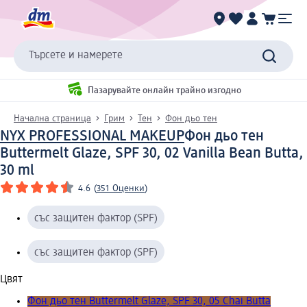
Търсете и намерете
Пазарувайте онлайн трайно изгодно
Начална страница
Грим
Тен
Фон дьо тен
NYX PROFESSIONAL MAKEUP
Фон дьо тен
Buttermelt Glaze, SPF 30, 02 Vanilla Bean Butta,
30 ml
4.6
(
351 Оценки
)
със защитен фактор (SPF)
със защитен фактор (SPF)
Цвят
Фон дьо тен Buttermelt Glaze, SPF 30, 05 Chai Butta