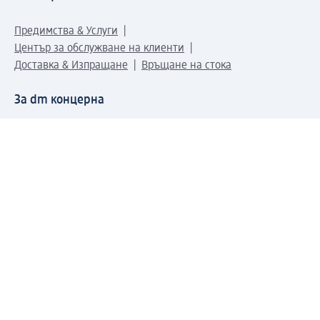
Предимства & Услуги
Център за обслужване на клиенти
Доставка & Изпращане
Връщане на стока
За dm концерна
За нас
Нашата отговорност
Работа в dm
Преса
Маршрут до Централен офис
dm Централен склад
Продуктов свят
dm Свят
Сертификати