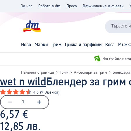
За нас
Работа в dm
Преса
Вдъхновение и съвети
Търсете 
Ново
Марки
Грим
Грижа и парфюми
Коса
Мъжка
dm трайно изго
Начална страница
Грим
Аксесоари за грим
Блендери 
wet n wild
Блендер за грим 
4.6
(
9 Оценки
)
6,57 €
12,85 лв.