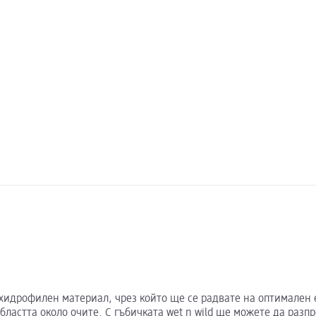
н хидрофилен материал, чрез който ще се радвате на оптимален 
бластта около очите. С гъбичката wet n wild ще можете да разп