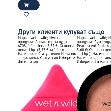
Други клиенти купуват също
Марка: wet n wild; Име на
Марка: wet n wild; 
продукта: Апликатор за пудра
продукта: Руж-пудра
6708, 1 бр; Цена: 3,57 €; Основна
Pearlescent Pink, 6 
цена: 1 бр. (3,57 € за 1 бр.);
5,60 €; Основна цена
Наличност: Статус зелен Налично
за 1 бр.); Наличнос
за доставка, Статус сив Изберете
Налично за доставк
dm магазин
Изберете dm магаз