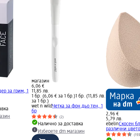
магазин
6,06 €
ер за грим, 1
11,85 лв.
1 бр. (6,06 € за 1 бр.)
1 бр. (11,85 лв.
за 1 бр.)
wet n wild
Четка за фон дьо тен, 1
авка
бр
2,96 €
газин
(2)
5,79 лв.
Налично за доставка
ebelin
Скосен бл
различни цвето
Изберете dm магазин
(15