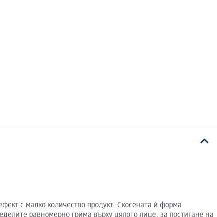
ефект с малко количество продукт. Скосената ѝ форма
ределите равномерно грима върху цялото лице, за постигане на