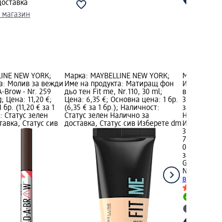
доставка
 магазин
LINE NEW YORK;
Марка: MAYBELLINE NEW YORK;
Марка: GAR
а: Молив за вежди
Име на продукта: Матиращ фон
Име на про
A-Brow - Nr. 259
дьо тен Fit me, Nr.110, 30 ml;
вода с вита
; Цена: 11,20 €;
Цена: 6,35 €; Основна цена: 1 бр.
3,90 €; Осн
бр. (11,20 € за 1
(6,35 € за 1 бр.); Наличност:
за 1 L); На
: Статус зелен
Статус зелен Налично за
Налично за
тавка, Статус сив
доставка, Статус сив Изберете dm
Изберете d
3,90 €
7,63 лв.
0,4 L (9,75 €
за 1 L)
GARNIER SK
NATURALS
М
витамин C,
Налично
Изберет