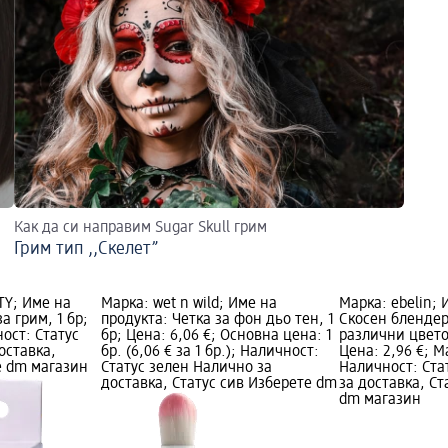
Как да си направим Sugar Skull грим
Грим тип ,,Скелет”
TY; Име на
Марка: wet n wild; Име на
Марка: ebelin; 
а грим, 1 бр;
продукта: Четка за фон дьо тен, 1
Скосен блендер
ност: Статус
бр; Цена: 6,06 €; Основна цена: 1
различни цвето
оставка,
бр. (6,06 € за 1 бр.); Наличност:
Цена: 2,96 €; М
е dm магазин
Статус зелен Налично за
Наличност: Ста
доставка, Статус сив Изберете dm
за доставка, Ст
dm магазин