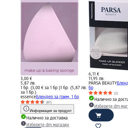
6,11 €
3,00 €
11,95 лв.
5,87 лв.
PARSA BEAUTY
Бленд
1 бр. (3,00 € за 1 бр.)
1 бр. (5,87 лв.
бр
за 1 бр.)
(2)
essence
Блендер за грим, 1 бр
Налично за дост
(87)
Изберете dm ма
Информация за продукт
Налично за доставка
Изберете dm магазин