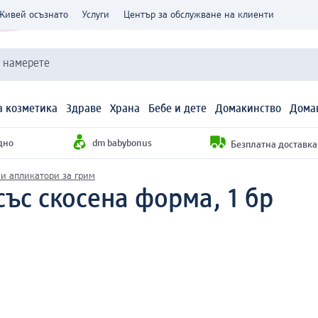
Живей осъзнато
Услуги
Център за обслужване на клиенти
и намерете
 козметика
Здраве
Храна
Бебе и дете
Домакинство
Дома
дно
dm babybonus
Безплатна доставка н
и апликатори за грим
със скосена форма, 1 бр