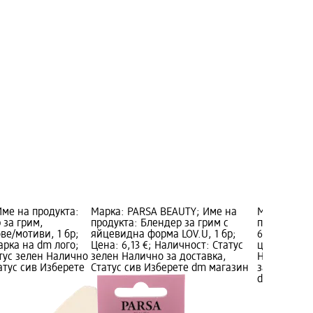
Име на продукта:
Марка: PARSA BEAUTY; Име на
Марка: wet 
 за грим,
продукта: Блендер за грим с
продукта: 
ве/мотиви, 1 бр;
яйцевидна форма LOV.U, 1 бр;
6708, 1 бр;
арка на dm лого;
Цена: 6,13 €; Наличност: Статус
цена: 1 бр. 
тус зелен Налично
зелен Налично за доставка,
Наличност:
атус сив Изберете
Статус сив Изберете dm магазин
за доставка
dm магази