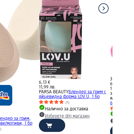
3,57 €
6,13 €
6,98 лв.
11,99 лв.
1 бр. (3,57 €
PARSA BEAUTY
Блендер за грим с
за 1 бр.)
яйцевидна форма LOV.U, 1 бр
wet n wild
А
(1)
6708, 1 бр
Налично за доставка
Налично
Изберете dm магазин
ендер за грим,
Изберет
ве/мотиви, 1 бр
5)