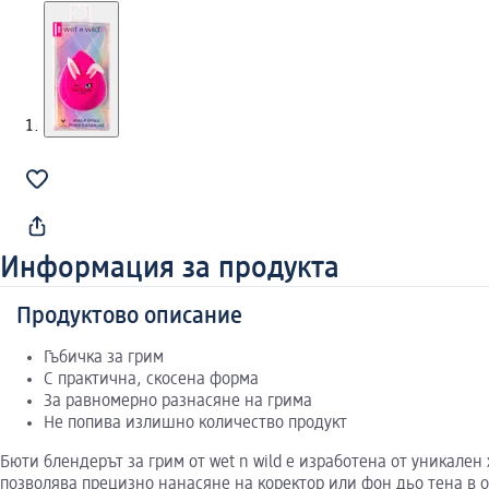
Информация за продукта
Продуктово описание
Гъбичка за грим
С практична, скосена форма
За равномерно разнасяне на грима
Не попива излишно количество продукт
Бюти блендерът за грим от wet n wild е изработена от уникале
позволява прецизно нанасяне на коректор или фон дьо тена в о