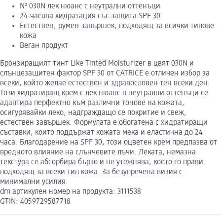
№ 030N лек нюанс с неутрални оттенъци
24-часова хидратация със защита SPF 30
Естествен, румен завършек, подходящ за всички типове
кожа
Веган продукт
Бронзиращият тинт Like Tinted Moisturizer в цвят 030N и
слънцезащитен фактор SPF 30 от CATRICE е отличен избор за
всеки, който желае естествен и здравословен тен всеки ден.
Този хидратиращ крем с лек нюанс в неутрални оттенъци се
адаптира перфектно към различни тонове на кожата,
осигурявайки леко, надграждащо се покритие и свеж,
естествен завършек. Формулата е обогатена с хидратиращи
съставки, които поддържат кожата мека и еластична до 24
часа. Благодарение на SPF 30, този оцветен крем предпазва от
вредното влияние на слънчевите лъчи. Леката, немазна
текстура се абсорбира бързо и не утежнява, което го прави
подходящ за всеки тип кожа. За безупречена визия с
минимални усилия.
dm артикулен номер на продукта: 3111538
GTIN: 4059729587718