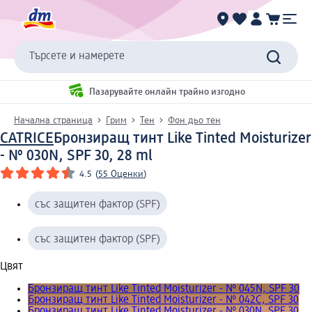
Търсете и намерете
Пазарувайте онлайн трайно изгодно
Начална страница
Грим
Тен
Фон дьо тен
CATRICE
Бронзиращ тинт Like Tinted Moisturizer
- № 030N, SPF 30, 28 ml
4.5
(
55 Оценки
)
със защитен фактор (SPF)
със защитен фактор (SPF)
Цвят
Бронзиращ тинт Like Tinted Moisturizer - № 045N, SPF 30
Бронзиращ тинт Like Tinted Moisturizer - № 042C, SPF 30
Бронзиращ тинт Like Tinted Moisturizer - № 030N, SPF 30