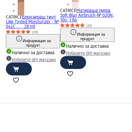
CATRICE
Матираща пудра
Soft Blur Airbrush-№ 020N,
CATRICE
Бронзиращ тинт
10g, 1 бр
Like Tinted Moisturizer - №
(23)
042C,..., 28 ml
(39)
Информация за
продукт
Информация за
продукт
Налично за доставка
Налично за доставка
Изберете dm магазин
Изберете dm магазин