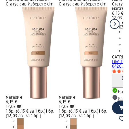
Статус сив Изберете dm
Статус сив Изберете dm
Статус 
магазин
6,15 €
12,03 лв.
1 бр. (6,
(12,03 лв
CATRICE
Like Tin
042C,...
Налич
магазин
магазин
Избе
6,15 €
6,15 €
12,03 лв.
12,03 лв.
1 бр. (6,15 € за 1 бр.)
1 бр.
1 бр. (6,15 € за 1 бр.)
1 бр.
(12,03 лв. за 1 бр.)
(12,03 лв. за 1 бр.)