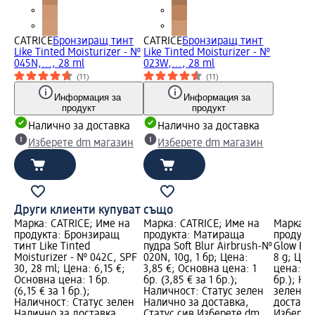
CATRICE
Бронзиращ тинт
CATRICE
Бронзиращ тинт
Like Tinted Moisturizer - №
Like Tinted Moisturizer - №
045N,..., 28 ml
023W,..., 28 ml
(11)
(11)
Информация за
Информация за
продукт
продукт
Налично за доставка
Налично за доставка
Изберете dm магазин
Изберете dm магазин
Други клиенти купуват също
Марка: CATRICE; Име на
Марка: CATRICE; Име на
Марка: 
продукта: Бронзиращ
продукта: Матираща
продукта
тинт Like Tinted
пудра Soft Blur Airbrush-№
Glow Bro
Moisturizer - № 042C, SPF
020N, 10g, 1 бр; Цена:
8 g; Цен
30, 28 ml; Цена: 6,15 €;
3,85 €; Основна цена: 1
цена: 1 б
Основна цена: 1 бр.
бр. (3,85 € за 1 бр.);
бр.); На
(6,15 € за 1 бр.);
Наличност: Статус зелен
зелен Н
Наличност: Статус зелен
Налично за доставка,
доставка
Налично за доставка,
Статус сив Изберете dm
Изберет