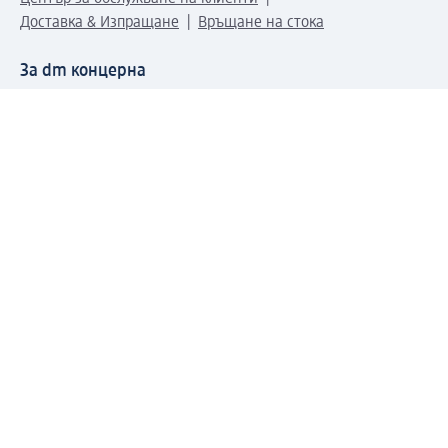
Доставка & Изпращане
Връщане на стока
За dm концерна
За нас
Нашата отговорност
Работа в dm
Преса
Маршрут до Централен офис
dm Централен склад
Продуктов свят
dm Свят
Сертификати