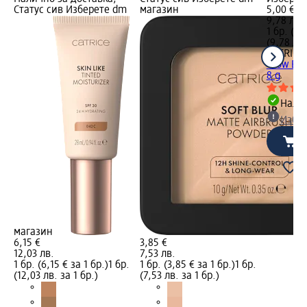
Статус сив Изберете dm
магазин
5,00 €
9,78 лв.
1 бр. (5,
(9,78 лв.
CATRICE
Glow Bro
8 g
Налич
Избе
магазин
6,15 €
3,85 €
12,03 лв.
7,53 лв.
1 бр. (6,15 € за 1 бр.)
1 бр.
1 бр. (3,85 € за 1 бр.)
1 бр.
(12,03 лв. за 1 бр.)
(7,53 лв. за 1 бр.)