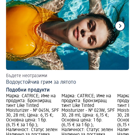
Бъдете неотразими
За
Водоустойчив грим за лятото
Гр
Подобни продукти
Марка: CATRICE; Име на
Марка: CATRICE; Име на
Марка: 
продукта: Бронзиращ
продукта: Бронзиращ
продукт
тинт Like Tinted
тинт Like Tinted
тинт Lik
Moisturizer - № 045N, SPF
Moisturizer - № 023W, SPF
Moisturi
30, 28 ml; Цена: 6,15 €;
30, 28 ml; Цена: 6,15 €;
30, 28 ml
Основна цена: 1 бр.
Основна цена: 1 бр.
Основна 
(6,15 € за 1 бр.);
(6,15 € за 1 бр.);
(6,15 € з
Наличност: Статус зелен
Наличност: Статус зелен
Налично
Налично за доставка,
Налично за доставка,
Налично