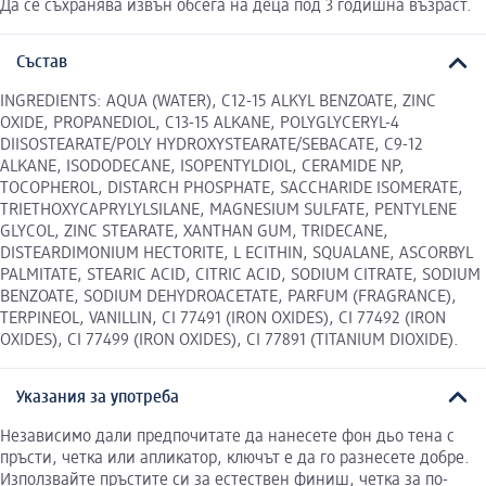
Да се съхранява извън обсега на деца под 3 годишна възраст.
Състав
INGREDIENTS: AQUA (WATER), C12-15 ALKYL BENZOATE, ZINC
OXIDE, PROPANEDIOL, C13-15 ALKANE, POLYGLYCERYL-4
DIISOSTEARATE/POLY HYDROXYSTEARATE/SEBACATE, C9-12
ALKANE, ISODODECANE, ISOPENTYLDIOL, CERAMIDE NP,
TOCOPHEROL, DISTARCH PHOSPHATE, SACCHARIDE ISOMERATE,
TRIETHOXYCAPRYLYLSILANE, MAGNESIUM SULFATE, PENTYLENE
GLYCOL, ZINC STEARATE, XANTHAN GUM, TRIDECANE,
DISTEARDIMONIUM HECTORITE, L ECITHIN, SQUALANE, ASCORBYL
PALMITATE, STEARIC ACID, CITRIC ACID, SODIUM CITRATE, SODIUM
BENZOATE, SODIUM DEHYDROACETATE, PARFUM (FRAGRANCE),
TERPINEOL, VANILLIN, CI 77491 (IRON OXIDES), CI 77492 (IRON
OXIDES), CI 77499 (IRON OXIDES), CI 77891 (TITANIUM DIOXIDE).
Указания за употреба
Независимо дали предпочитате да нанесете фон дьо тена с
пръсти, четка или апликатор, ключът е да го разнесете добре.
Използвайте пръстите си за естествен финиш, четка за по-