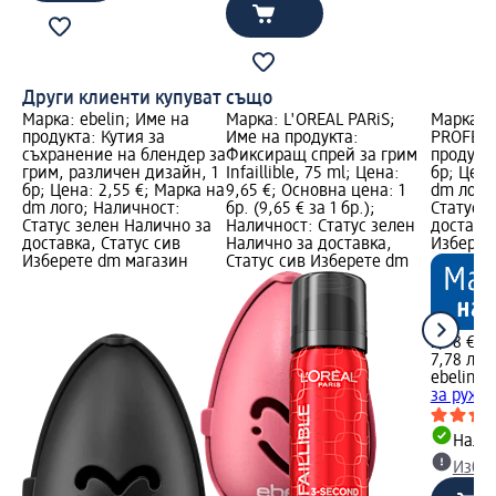
Други клиенти купуват също
Марка: ebelin; Име на
Марка: L'ORÉAL PARiS;
Марка: e
продукта: Кутия за
Име на продукта:
PROFESS
съхранение на блендер за
Фиксиращ спрей за грим
продукта
грим, различен дизайн, 1
Infaillible, 75 ml; Цена:
бр; Цена
бр; Цена: 2,55 €; Марка на
9,65 €; Основна цена: 1
dm лого
dm лого; Наличност:
бр. (9,65 € за 1 бр.);
Статус 
Статус зелен Налично за
Наличност: Статус зелен
доставка
доставка, Статус сив
Налично за доставка,
Изберет
Изберете dm магазин
Статус сив Изберете dm
3,98 €
7,78 лв.
ebelin 
за руж, 
Налич
Избе