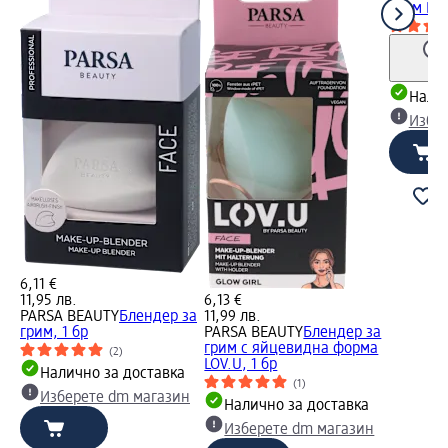
грим LOV
Налич
Избе
6,11 €
11,95 лв.
6,13 €
PARSA BEAUTY
Блендер за
11,99 лв.
грим, 1 бр
PARSA BEAUTY
Блендер за
грим с яйцевидна форма
(2)
LOV.U, 1 бр
Налично за доставка
(1)
Изберете dm магазин
Налично за доставка
Изберете dm магазин