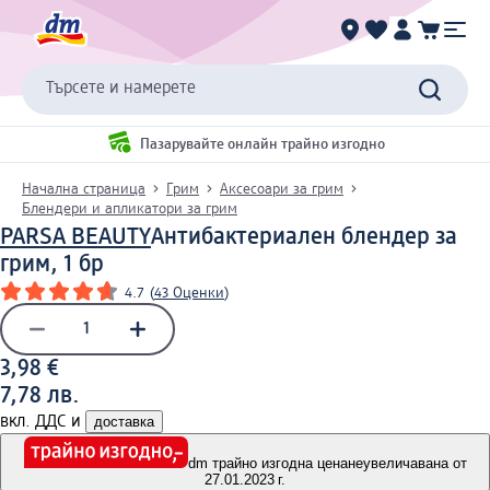
Търсете и намерете
Пазарувайте онлайн трайно изгодно
Начална страница
Грим
Аксесоари за грим
Блендери и апликатори за грим
PARSA BEAUTY
Антибактериален блендер за
грим, 1 бр
4.7
(
43 Оценки
)
3,98 €
7,78 лв.
вкл. ДДС и
доставка
dm трайно изгодна цена
неувеличавана от
27.01.2023 г.