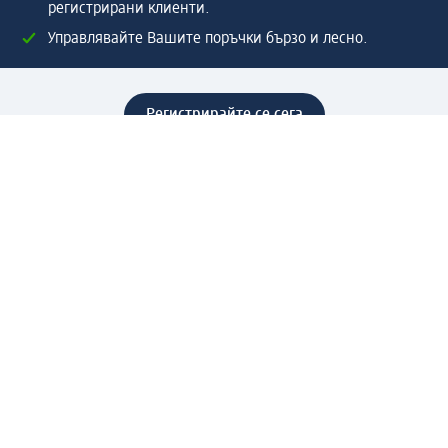
регистрирани клиенти.
Управлявайте Вашите поръчки бързо и лесно.
Регистрирайте се сега
Помощ
Предимства & Услуги
Център за обслужване на клиенти
Доставка & Изпращане
Връщане на стока
За dm концерна
За нас
Нашата отговорност
Работа в dm
Преса
Маршрут до Централен офис
dm Централен склад
Продуктов свят