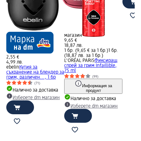
магазин
9,65 €
18,87 лв.
1 бр. (9,65 € за 1 бр.)
1 бр.
(18,87 лв. за 1 бр.)
2,55 €
L'ORÉAL PARiS
Фиксиращ
4,99 лв.
спрей за грим Infaillible,
ebelin
Кутия за
75 ml
съхранение на блендер за
(99)
грим, различен..., 1 бр
(71)
Информация за
Налично за доставка
продукт
Изберете dm магазин
Налично за доставка
Изберете dm магазин