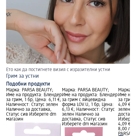
Ето как да постигнете визия с изразителни устни
Ка
Грим за устни
Гр
Подобни продукти
Марка: PARSA BEAUTY;
Марка: PARSA BEAUTY;
Марка: 
Име на продукта: Блендер
Име на продукта: Блендер
Име на 
за грим, 1 бр; Цена: 6,11 €;
за грим с яйцевидна
за грим 
Наличност: Статус зелен
форма LOV.U, 1 бр; Цена:
4,09 €; 
Налично за доставка,
6,13 €; Наличност: Статус
зелен Н
Статус сив Изберете dm
зелен Налично за
доставка
магазин
доставка, Статус сив
Изберет
Изберете dm магазин
4,09 €
8,00 лв.
PARSA B