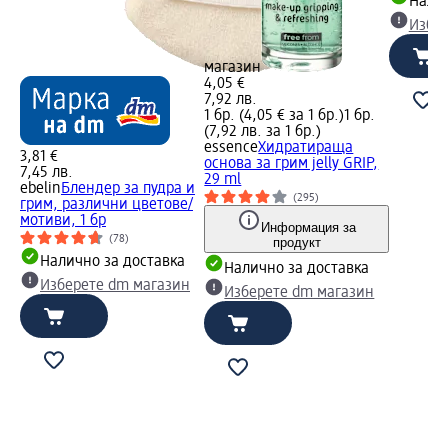
Налич
Избе
магазин
4,05 €
7,92 лв.
1 бр. (4,05 € за 1 бр.)
1 бр.
(7,92 лв. за 1 бр.)
essence
Хидратираща
3,81 €
основа за грим jelly GRIP,
7,45 лв.
29 ml
ebelin
Блендер за пудра и
(295)
грим, различни цветове/
мотиви, 1 бр
Информация за
(78)
продукт
Налично за доставка
Налично за доставка
Изберете dm магазин
Изберете dm магазин