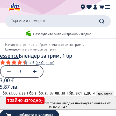
Търсете и намерете
Пазарувайте онлайн трайно изгодно
Начална страница
Грим
Аксесоари за грим
Блендери и апликатори за грим
essence
Блендер за грим, 1 бр
4.6
(
87 Оценки
)
3,00 €
5,87 лв.
1 бр. (3,00 € за 1 бр.)
1 бр. (5,87 лв. за 1 бр.)
вкл. ДДС и
доставка
dm трайно изгодна цена
неувеличавана от
15.02.2024 г.
Добавете в количка