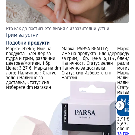
Ето как да постигнете визия с изразителни устни
Ка
Грим за устни
Гр
Подобни продукти
Марка: ebelin; Име на
Марка: PARSA BEAUTY;
Марка: e
продукта: Блендер за
Име на продукта: Блендер
продукт
пудра и грим, различни
за грим, 1 бр; Цена: 6,11 €;
блендер
цветове/мотиви, 1 бр;
Наличност: Статус зелен
различн
Цена: 3,27 €; Марка на dm
Налично за доставка,
мотиви, 
лого; Наличност: Статус
Статус сив Изберете dm
Марка н
зелен Налично за
магазин
Налично
доставка, Статус сив
Налично
Изберете dm магазин
Статус 
магазин
2,91 €
5,69 лв.
ebelin
Пр
за грим