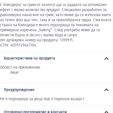
С блендерът за грим от essence ще се радвате на оптимален
ефект с малко количество продукт. Специално разработен за
равномерно нанасяне на грим, като може да се използва както
за течен фон дьо тен, така и за прахообразна пудра. Скосената
страна на блендера е много подходяща за техниката на
гримиране нареченa „baking”. След употреба може да се
почисти бързо и лесно с малко вода и сапун.
dm артикулен номер на продукта: 1399915
GTIN: 4059729447104
Характеристики на продукта
Област на приложение:
лице
Предупреждение
Не е подходящо за деца под 3-годишна възраст.
Отговорно предприятие и контакти