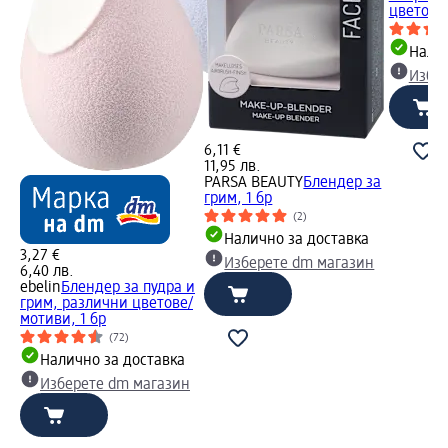
цветове/
Налич
Избе
6,11 €
11,95 лв.
PARSA BEAUTY
Блендер за
грим, 1 бр
(2)
Налично за доставка
3,27 €
Изберете dm магазин
6,40 лв.
ebelin
Блендер за пудра и
грим, различни цветове/
мотиви, 1 бр
(72)
Налично за доставка
Изберете dm магазин