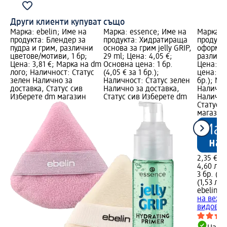
Други клиенти купуват също
Марка: ebelin; Име на
Марка: essence; Име на
Марка: e
продукта: Блендер за
продукта: Хидратираща
продукта
пудра и грим, различни
основа за грим jelly GRIP,
оформян
цветове/мотиви, 1 бр;
29 ml; Цена: 4,05 €;
различни
Цена: 3,81 €; Марка на dm
Основна цена: 1 бр.
Цена: 2,
лого; Наличност: Статус
(4,05 € за 1 бр.);
цена: 3 б
зелен Налично за
Наличност: Статус зелен
бр.); Ма
доставка, Статус сив
Налично за доставка,
Налично
Изберете dm магазин
Статус сив Изберете dm
Налично
Статус 
магазин
2,35 €
4,60 лв.
3 бр. (0,
(1,53 лв.
ebelin
Ур
на вежд
видове, 