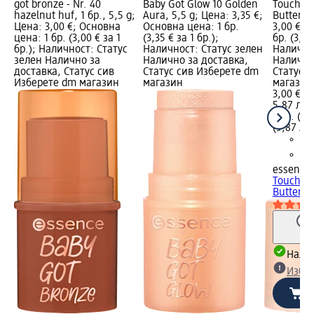
got bronze - Nr. 40
Baby Got Glow 10 Golden
Touch 1
hazelnut huf, 1 бр., 5,5 g;
Aura, 5,5 g; Цена: 3,35 €;
Buttercu
Цена: 3,00 €; Основна
Основна цена: 1 бр.
3,00 €; 
цена: 1 бр. (3,00 € за 1
(3,35 € за 1 бр.);
бр. (3,00
бр.); Наличност: Статус
Наличност: Статус зелен
Налично
зелен Налично за
Налично за доставка,
Налично
доставка, Статус сив
Статус сив Изберете dm
Статус 
Изберете dm магазин
магазин
магазин
3,00 €
5,87 лв.
1 бр. (3,
(5,87 лв.
essence
Touch 1
Buttercu
Налич
Избе