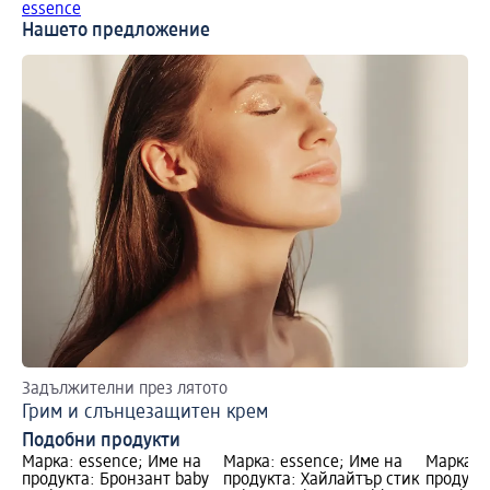
essence
Нашето предложение
Задължителни през лятото
Съ
Грим и слънцезащитен крем
На
Подобни продукти
Марка: essence; Име на
Марка: essence; Име на
Марка: 
продукта: Бронзант baby
продукта: Хайлайтър стик
продукта