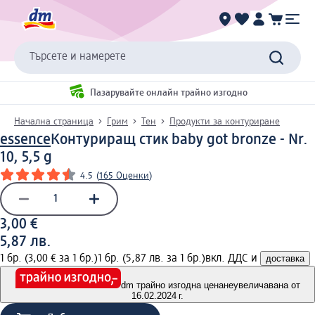
Търсете и намерете
Пазарувайте онлайн трайно изгодно
Начална страница
Грим
Тен
Продукти за контуриране
essence
Контуриращ стик baby got bronze - Nr.
10, 5,5 g
4.5
(
165 Оценки
)
3,00 €
5,87 лв.
1 бр. (3,00 € за 1 бр.)
1 бр. (5,87 лв. за 1 бр.)
вкл. ДДС и
доставка
dm трайно изгодна цена
неувеличавана от
16.02.2024 г.