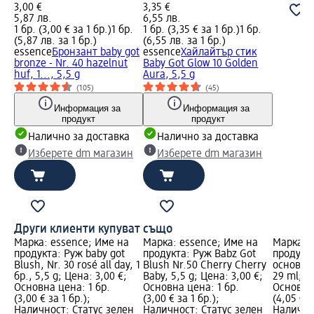
3,00 €
3,35 €
5,87 лв.
6,55 лв.
1 бр. (3,00 € за 1 бр.)
1 бр.
1 бр. (3,35 € за 1 бр.)
1 бр.
(5,87 лв. за 1 бр.)
(6,55 лв. за 1 бр.)
essence
Бронзант baby got
essence
Хайлайтър стик
bronze - Nr. 40 hazelnut
Baby Got Glow 10 Golden
huf, 1..., 5,5 g
Aura, 5,5 g
(105)
(45)
Информация за
Информация за
продукт
продукт
Налично за доставка
Налично за доставка
Изберете dm магазин
Изберете dm магазин
Други клиенти купуват също
Марка: essence; Име на
Марка: essence; Име на
Марка: 
продукта: Руж baby got
продукта: Руж Babz Got
продукт
Blush, Nr. 30 rosé all day, 1
Blush Nr.50 Cherry Cherry
основа з
бр., 5,5 g; Цена: 3,00 €;
Baby, 5,5 g; Цена: 3,00 €;
29 ml; Ц
Основна цена: 1 бр.
Основна цена: 1 бр.
Основна 
(3,00 € за 1 бр.);
(3,00 € за 1 бр.);
(4,05 € з
Наличност: Статус зелен
Наличност: Статус зелен
Налично