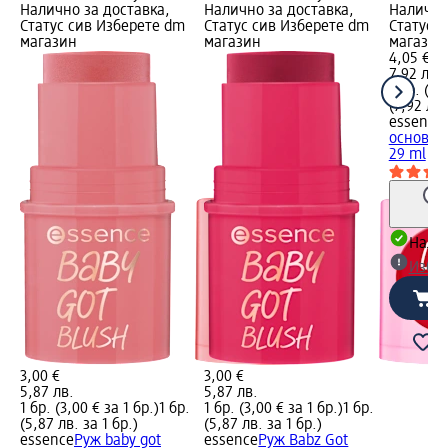
Налично за доставка,
Налично за доставка,
Налично
Статус сив Изберете dm
Статус сив Изберете dm
Статус 
магазин
магазин
магазин
4,05 €
7,92 лв.
1 бр. (4,
(7,92 лв.
essence
основа з
29 ml
Налич
Избе
3,00 €
3,00 €
5,87 лв.
5,87 лв.
1 бр. (3,00 € за 1 бр.)
1 бр.
1 бр. (3,00 € за 1 бр.)
1 бр.
(5,87 лв. за 1 бр.)
(5,87 лв. за 1 бр.)
essence
Руж baby got
essence
Руж Babz Got