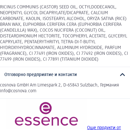
RICINUS COMMUNIS (CASTOR) SEED OIL, OCTYLDODECANOL,
NEOPENTYL GLYCOL DICAPRYLATE/DICAPRATE, CALCIUM
CARBONATE, KAOLIN, ISOSTEARYL ALCOHOL, ORYZA SATIVA (RICE)
BRAN WAX, EUPHORBIA CERIFERA CERA (EUPHORBIA CERIFERA
(CANDELILLA) WAX), COCOS NUCIFERA (COCONUT) OIL,
DISTEARDIMONIUM HECTORITE, TOCOPHERYL ACETATE, GLYCERYL
CAPRYLATE, PENTAERYTHRITYL TETRA-DI-T-BUTYL
HYDROXYHYDROCINNAMATE, ALUMINUM HYDROXIDE, PARFUM
(FRAGRANCE), CI 77491 (IRON OXIDES), CI 77492 (IRON OXIDES), CI
77499 (IRON OXIDES), CI 77891 (TITANIUM DIOXIDE)
Отговорно предприятие и контакти
cosnova GmbH Am Limespark 2, D-65843 Sulzbach, Германия
info@cosnova.com
Още продукти от