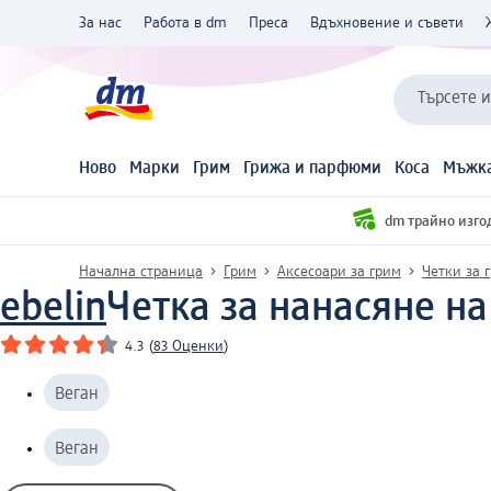
За нас
Работа в dm
Преса
Вдъхновение и съвети
Търсете 
Ново
Марки
Грим
Грижа и парфюми
Коса
Мъжка
dm трайно изго
Начална страница
Грим
Аксесоари за грим
Четки за 
ebelin
Четка за нанасяне на
4.3
(
83 Оценки
)
Веган
Веган