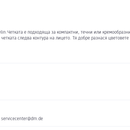
belin.Четката е подходяща за компактни, течни или кремообразн
о четката следва контура на лицето. Тя добре разнася цветовет
e servicecenter@dm.de