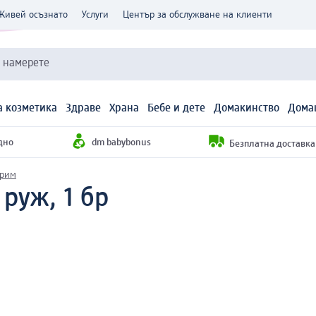
Живей осъзнато
Услуги
Център за обслужване на клиенти
и намерете
 козметика
Здраве
Храна
Бебе и дете
Домакинство
Дома
дно
dm babybonus
Безплатна доставка н
грим
 руж, 1 бр