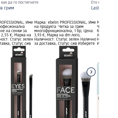
как да го постигнете
Ето как да го 
ов грим
Last-minute 
PROFESSIONAL; Име
Марка: ebelin PROFESSIONAL; Име
Марка: ebel
Професионална
на продукта: Четка за грим
Четка за се
яне на сенки за
многофункционална, 1 бр; Цена:
бр; Цена: 1
: 2,55 €; Марка на
3,93 €; Марка на dm лого;
лого; Налич
ност: Статус зелен
Наличност: Статус зелен Налично
Налично за
тавка, Статус сив
за доставка, Статус сив Изберете
Изберете d