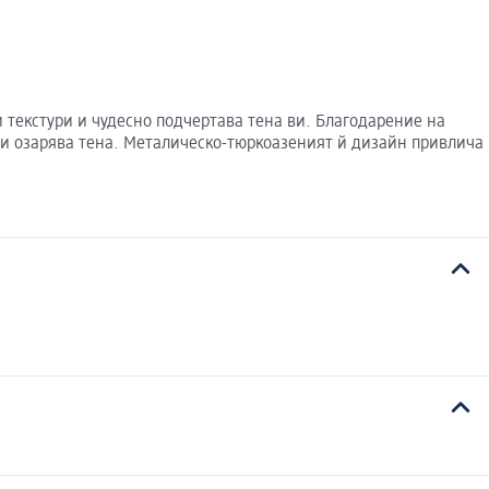
и текстури и чудесно подчертава тена ви. Благодарение на
е и озарява тена. Металическо-тюркоазеният й дизайн привлича