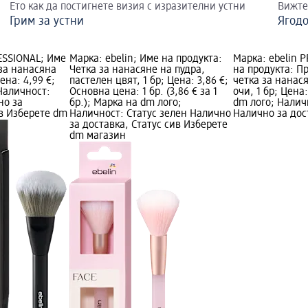
Ето как да постигнете визия с изразителни устни
Вижте 
Грим за устни
Ягод
ESSIONAL; Име
Марка: ebelin; Име на продукта:
Марка: ebelin 
 за нанасяна
Четка за нанасяне на пудра,
на продукта: 
ена: 4,99 €;
пастелен цвят, 1 бр; Цена: 3,86 €;
четка за нанас
Наличност:
Основна цена: 1 бр. (3,86 € за 1
очи, 1 бр; Цена
но за
бр.); Марка на dm лого;
dm лого; Налич
ив Изберете dm
Наличност: Статус зелен Налично
Налично за дос
за доставка, Статус сив Изберете
dm магазин