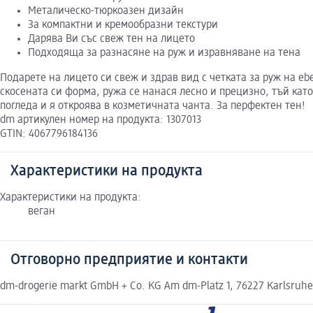
Металическо-тюркоазен дизайн
За компактни и кремообразни текстури
Дарява Ви със свеж тен на лицето
Подходяща за разнасяне на руж и изравняване на тена
Подарете на лицето си свеж и здрав вид с четката за руж на e
скосената си форма, ружа се нанася лесно и прецизно, тъй кат
погледа и я откроява в козметичната чанта. За перфектен тен!
dm артикулен номер на продукта: 1307013
GTIN: 4067796184136
Характеристики на продукта
Характеристики на продукта:
веган
Отговорно предприятие и контакти
dm-drogerie markt GmbH + Co. KG Am dm-Platz 1, 76227 Karlsruh