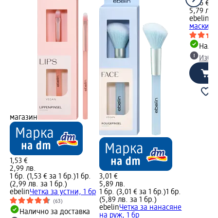
2,96 €
5,79 лв.
ebelin
Че
маски
Налич
Избе
магазин
1,53 €
2,99 лв.
1 бр. (1,53 € за 1 бр.)
1 бр.
3,01 €
(2,99 лв. за 1 бр.)
5,89 лв.
ebelin
Четка за устни, 1 бр
1 бр. (3,01 € за 1 бр.)
1 бр.
(5,89 лв. за 1 бр.)
(63)
ebelin
Четка за нанасяне
Налично за доставка
на руж, 1 бр