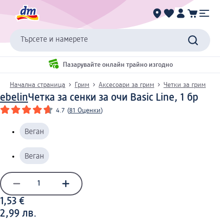
Търсете и намерете
Пазарувайте онлайн трайно изгодно
Начална страница
Грим
Аксесоари за грим
Четки за грим
ebelin
Четка за сенки за очи Basic Line, 1 бр
4.7
(
81 Оценки
)
Веган
Веган
1,53 €
2,99 лв.