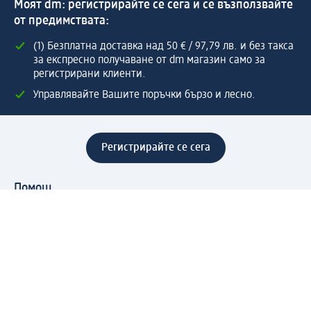
Моят dm: регистрирайте се сега и се възползвайте
от предимствата:
(1) Безплатна доставка над 50 € / 97,79 лв. и без такса
за експресно получаване от dm магазин само за
регистрирани клиенти.
Управлявайте Вашите поръчки бързо и лесно.
Регистрирайте се сега
Помощ
Предимства & Услуги
Център за обслужване на клиенти
Доставка & Изпращане
Връщане на стока
За dm концерна