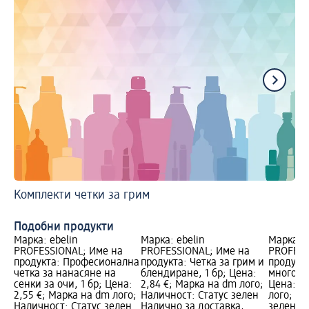
Комплекти четки за грим
Ет
Гр
Подобни продукти
Марка: ebelin
Марка: ebelin
Марка: e
PROFESSIONAL; Име на
PROFESSIONAL; Име на
PROFESS
продукта: Професионална
продукта: Четка за грим и
продукта
четка за нанасяне на
блендиране, 1 бр; Цена:
многофу
сенки за очи, 1 бр; Цена:
2,84 €; Марка на dm лого;
Цена: 3,
2,55 €; Марка на dm лого;
Наличност: Статус зелен
лого; На
Наличност: Статус зелен
Налично за доставка,
зелен Н