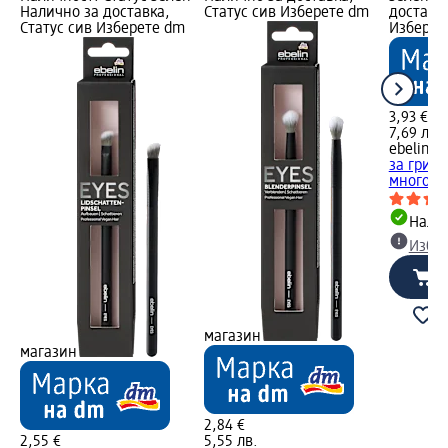
Налично за доставка,
Статус сив Изберете dm
доставка
Статус сив Изберете dm
Изберет
3,93 €
7,69 лв.
ebelin 
за грим
многофу
Налич
Избе
магазин
магазин
2,84 €
2,55 €
5,55 лв.