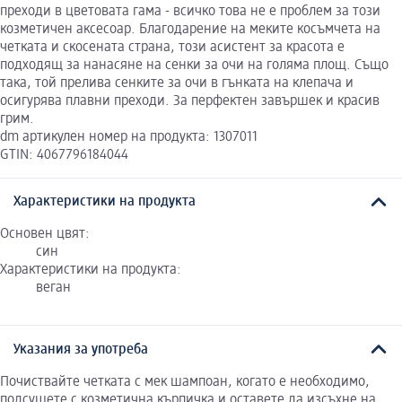
преходи в цветовата гама - всичко това не е проблем за този
козметичен аксесоар. Благодарение на меките косъмчета на
четката и скосената страна, този асистент за красота е
подходящ за нанасяне на сенки за очи на голяма площ. Също
така, той прелива сенките за очи в гънката на клепача и
осигурява плавни преходи. За перфектен завършек и красив
грим.
dm артикулен номер на продукта: 1307011
GTIN: 4067796184044
Характеристики на продукта
Основен цвят:
син
Характеристики на продукта:
веган
Указания за употреба
Почиствайте четката с мек шампоан, когато е необходимо,
подсушете с козметична кърпичка и оставете да изсъхне на