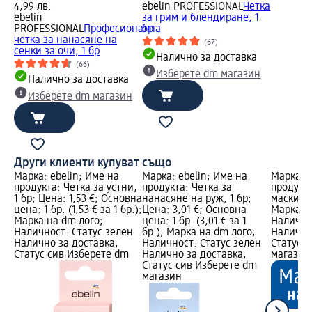
4,99 лв.
ebelin PROFESSIONAL
Четка
ebelin
за грим и блендиране, 1
PROFESSIONAL
Професионална
бр
четка за нанасяне на
(67)
сенки за очи, 1 бр
Налично за доставка
(66)
Изберете dm магазин
Налично за доставка
Изберете dm магазин
Други клиенти купуват също
Марка: ebelin; Име на
Марка: ebelin; Име на
Марка: e
продукта: Четка за устни,
продукта: Четка за
продукта
1 бр; Цена: 1,53 €; Основна
нанасяне на руж, 1 бр;
маски; Ц
цена: 1 бр. (1,53 € за 1 бр.);
Цена: 3,01 €; Основна
Марка н
Марка на dm лого;
цена: 1 бр. (3,01 € за 1
Налично
Наличност: Статус зелен
бр.); Марка на dm лого;
Налично
Налично за доставка,
Наличност: Статус зелен
Статус 
Статус сив Изберете dm
Налично за доставка,
магазин
Статус сив Изберете dm
магазин