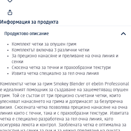
Информация за продукта
Продуктово описание
Комплект четки за опушен грим
Комплектът включва 3 различни четки
За прецизно нанасяне и преливане на очна линия и
сенки
Скосена четка за течни и прахообразни текстури
Извита четка специално за гел очна линия
Комплектът четки за грим Smokey Blender от ebelin Professional
е идеалният помощник за създаване на зашеметяващ опушен
грим. Той се състои от три прецизно съчетани четки, които
улесняват нанасянето на грима и допринасят за безупречна
визия. Скосената четка позволява прецизно нанасяне на очна
линия както с течни, така и с прахообразни текстури. Извитата
четка е специално разработена за гел очна линия, като
осигурява лекота и контрол. Заоблената четка е оптимална за
нанасяне на сенки за очи и за нежно преливане на очната