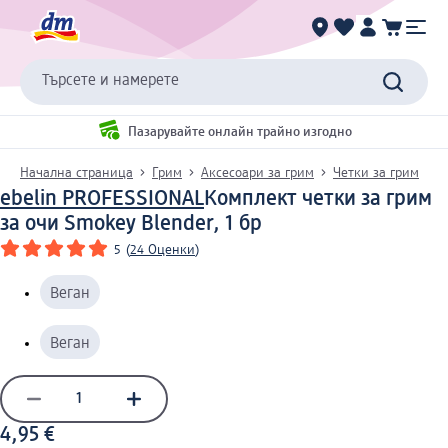
Търсете и намерете
Пазарувайте онлайн трайно изгодно
Начална страница
Грим
Аксесоари за грим
Четки за грим
ebelin PROFESSIONAL
Комплект четки за грим
за очи Smokey Blender, 1 бр
5
(
24 Оценки
)
Веган
Веган
4,95 €