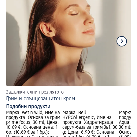
Задължителни през лятото
Ко
Грим и слънцезащитен крем
Кр
Подобни продукти
Марка: wet n wild; Име на
Марка: Bell
Марка: 
продукта: Основа за грим
HYPOAllergenic; Име на
продукт
prime focus, 30 ml; Цена:
продукта: Хидратираща
Aqua Spl
10,69 €; Основна цена: 1
серум-база за грим 3в1, 30
30 ml; Ц
бр. (10,69 € за 1 бр.);
g; Цена: 6,90 €; Основна
Основна 