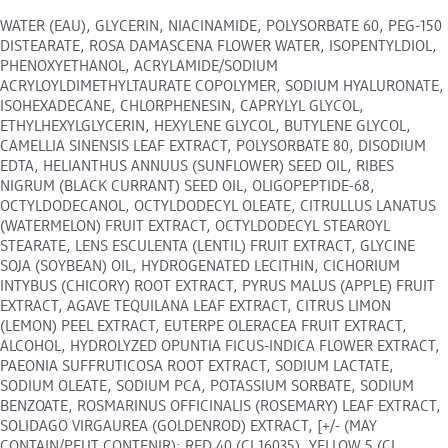
WATER (EAU), GLYCERIN, NIACINAMIDE, POLYSORBATE 60, PEG-150
DISTEARATE, ROSA DAMASCENA FLOWER WATER, ISOPENTYLDIOL,
PHENOXYETHANOL, ACRYLAMIDE/SODIUM
ACRYLOYLDIMETHYLTAURATE COPOLYMER, SODIUM HYALURONATE,
ISOHEXADECANE, CHLORPHENESIN, CAPRYLYL GLYCOL,
ETHYLHEXYLGLYCERIN, HEXYLENE GLYCOL, BUTYLENE GLYCOL,
CAMELLIA SINENSIS LEAF EXTRACT, POLYSORBATE 80, DISODIUM
EDTA, HELIANTHUS ANNUUS (SUNFLOWER) SEED OIL, RIBES
NIGRUM (BLACK CURRANT) SEED OIL, OLIGOPEPTIDE-68,
OCTYLDODECANOL, OCTYLDODECYL OLEATE, CITRULLUS LANATUS
(WATERMELON) FRUIT EXTRACT, OCTYLDODECYL STEAROYL
STEARATE, LENS ESCULENTA (LENTIL) FRUIT EXTRACT, GLYCINE
SOJA (SOYBEAN) OIL, HYDROGENATED LECITHIN, CICHORIUM
INTYBUS (CHICORY) ROOT EXTRACT, PYRUS MALUS (APPLE) FRUIT
EXTRACT, AGAVE TEQUILANA LEAF EXTRACT, CITRUS LIMON
(LEMON) PEEL EXTRACT, EUTERPE OLERACEA FRUIT EXTRACT,
ALCOHOL, HYDROLYZED OPUNTIA FICUS-INDICA FLOWER EXTRACT,
PAEONIA SUFFRUTICOSA ROOT EXTRACT, SODIUM LACTATE,
SODIUM OLEATE, SODIUM PCA, POTASSIUM SORBATE, SODIUM
BENZOATE, ROSMARINUS OFFICINALIS (ROSEMARY) LEAF EXTRACT,
SOLIDAGO VIRGAUREA (GOLDENROD) EXTRACT, [+/- (MAY
CONTAIN/PEUT CONTENIR): RED 40 (CI 16035), YELLOW 5 (CI