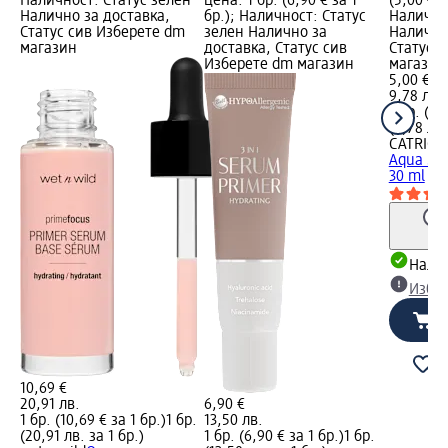
Наличност: Статус зелен
цена: 1 бр. (6,90 € за 1
(5,00 € з
Налично за доставка,
бр.); Наличност: Статус
Налично
Статус сив Изберете dm
зелен Налично за
Налично
магазин
доставка, Статус сив
Статус 
Изберете dm магазин
магазин
5,00 €
9,78 лв.
1 бр. (5,
(9,78 лв.
CATRICE
Aqua Spl
30 ml
Налич
Избе
10,69 €
20,91 лв.
6,90 €
1 бр. (10,69 € за 1 бр.)
1 бр.
13,50 лв.
(20,91 лв. за 1 бр.)
1 бр. (6,90 € за 1 бр.)
1 бр.