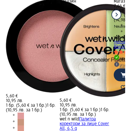
магазин
магазин
7,66 €
14,98 лв
1 бр. (7,
(14,98 лв
wet n wi
пудра за
Banana, 
Налич
Избе
5,60 €
5,60 €
10,95 лв.
10,95 лв.
1 бр. (5,60 € за 1 бр.)
1 бр.
1 бр. (5,60 € за 1 бр.)
1 бр.
(10,95 лв. за 1 бр.)
(10,95 лв. за 1 бр.)
wet n wild
Палитра
коректори за лице Cover
All, 6,5 g