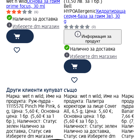
wet n wild
Основа за грим
(13,50 лв. за 1 бр.)
prime focus, 30 ml
Bell
HYPOAllergenic
Хидратираща
(6)
серум-база за грим 3в1, 30
Налично за доставка
g
Изберете dm магазин
(0)
Информация за
продукт
Налично за доставка
Изберете dm магазин
Други клиенти купуват също
Марка: wet n wild; Име на
Марка: wet n wild; Име на
Марка: w
продукта: Руж-пудра -
продукта: Палитра
продукт
1111557E Pinch Me Pink, 6
коректори за лице Cover
пудра за
g; Цена: 5,60 €; Основна
All, 6,5 g; Цена: 5,60 €;
Banana, 
цена: 1 бр. (5,60 € за 1
Основна цена: 1 бр.
7,66 €; 
бр.); Наличност: Статус
(5,60 € за 1 бр.);
бр. (7,66
зелен Налично за
Наличност: Статус зелен
Налично
доставка, Статус сив
Налично за доставка,
Налично
Изберете dm магазин
Статус сив Изберете dm
Статус 