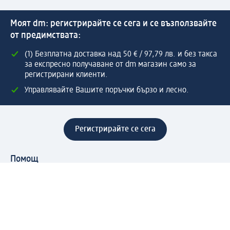
Моят dm: регистрирайте се сега и се възползвайте
от предимствата:
(1) Безплатна доставка над 50 € / 97,79 лв. и без такса
за експресно получаване от dm магазин само за
регистрирани клиенти.
Управлявайте Вашите поръчки бързо и лесно.
Регистрирайте се сега
Помощ
Предимства & Услуги
Център за обслужване на клиенти
Доставка & Изпращане
Връщане на стока