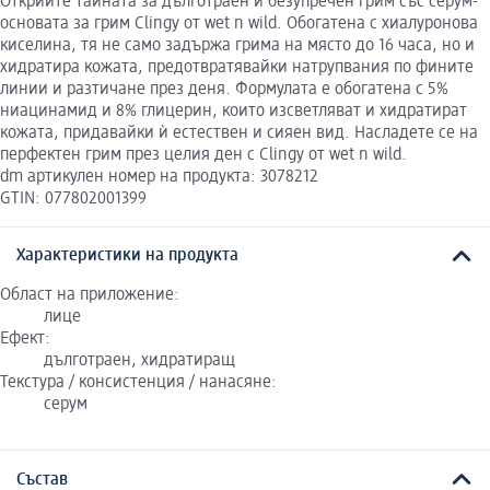
Открийте тайната за дълготраен и безупречен грим със серум-
основата за грим Clingy от wet n wild. Обогатена с хиалуронова
киселина, тя не само задържа грима на място до 16 часа, но и
хидратира кожата, предотвратявайки натрупвания по фините
линии и разтичане през деня. Формулата е обогатена с 5%
ниацинамид и 8% глицерин, които изсветляват и хидратират
кожата, придавайки ѝ естествен и сияен вид. Насладете се на
перфектен грим през целия ден с Clingy от wet n wild.
dm артикулен номер на продукта: 3078212
GTIN: 077802001399
Характеристики на продукта
Област на приложение:
лице
Ефект:
дълготраен, хидратиращ
Текстура / консистенция / нанасяне:
серум
Състав