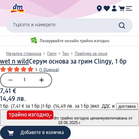
Търсете и намерете
Пазарувайте онлайн трайно изгодно
Начална страница
Грим
Тен
Праймер за лице
wet n wild
Серум основа за грим Clingy, 1 бр
5
(
1 Оценка
)
7,41 €
14,49 лв.
1 бр. (7,41 € за 1 бр.)
1 бр. (14,49 лв. за 1 бр.)
вкл. ДДС и
доставка
dm трайно изгодна цена
неувеличавана от
18.06.2025 г.
Добавете в количка