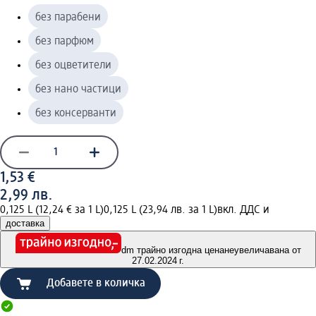
без парабени
без парфюм
без оцветители
без нано частици
без консерванти
1,53 €
2,99 лв.
0,125 L (12,24 € за 1 L)
0,125 L (23,94 лв. за 1 L)
вкл. ДДС и
доставка
dm трайно изгодна цена
неувеличавана от
27.02.2024 г.
Добавете в количка