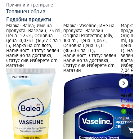
Причини и третиране
Пр
Топлинен обрив
Ре
Подобни продукти
Марка: Balea; Име на
Марка: Vaseline; Име на
Марка: V
продукта: Вазелин, 75 ml;
продукта: Вазелин
продукт
Цена: 1,25 €; Основна
Original Protecting Jelly,
Original 
цена: 0,075 L (16,67 € за 1
100 ml; Цена: 3,06 €;
ml; Цена
L); Марка на dm лого;
Основна цена: 0,1 L
цена: 0,0
Наличност: Статус зелен
(30,60 € за 1 L);
L); Нали
Налично за доставка,
Наличност: Статус зелен
зелен Н
Статус сив Изберете dm
Налично за доставка,
доставка
магазин
Статус сив Изберете dm
Изберет
магазин
2,04 €
3,99 лв.
0,05 L (4
(79,80 лв
+ 1 друг
Vaseline
Protectin
Налич
Избе