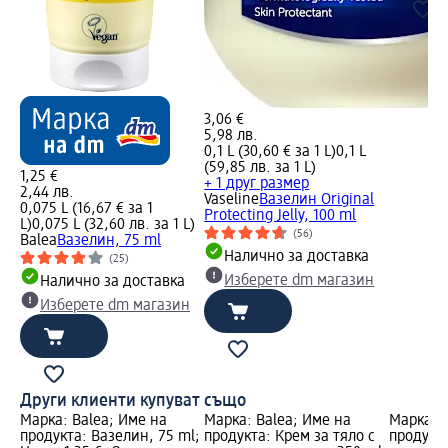
3,06 €
5,98 лв.
0,1 L (30,60 € за 1 L)
0,1 L
(59,85 лв. за 1 L)
1,25 €
+ 1 друг размер
2,44 лв.
Vaseline
Вазелин Original
0,075 L (16,67 € за 1
Protecting Jelly, 100 ml
L)
0,075 L (32,60 лв. за 1 L)
(56)
Balea
Вазелин, 75 ml
Налично за доставка
(25)
Изберете dm магазин
Налично за доставка
Изберете dm магазин
Други клиенти купуват също
Марка: Balea; Име на
Марка: Balea; Име на
Марка: e
продукта: Вазелин, 75 ml;
продукта: Крем за тяло с
продукт