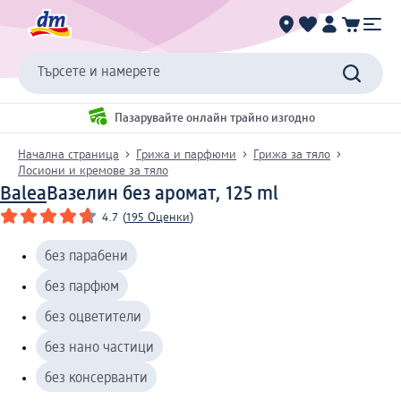
Търсете и намерете
Пазарувайте онлайн трайно изгодно
Начална страница
Грижа и парфюми
Грижа за тяло
Лосиони и кремове за тяло
Balea
Вазелин без аромат, 125 ml
4.7
(
195 Оценки
)
без парабени
без парфюм
без оцветители
без нано частици
без консерванти