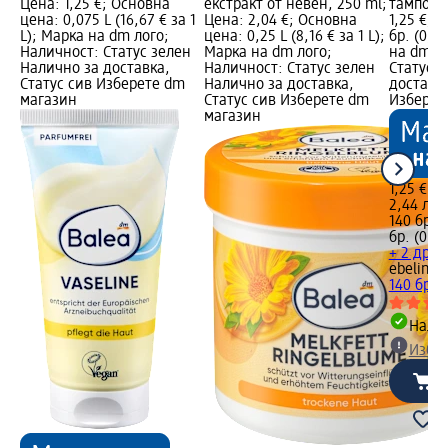
Цена: 1,25 €; Основна
екстракт от невен, 250 ml;
тампони,
цена: 0,075 L (16,67 € за 1
Цена: 2,04 €; Основна
1,25 €; 
L); Марка на dm лого;
цена: 0,25 L (8,16 € за 1 L);
бр. (0,01
Наличност: Статус зелен
Марка на dm лого;
на dm л
Налично за доставка,
Наличност: Статус зелен
Статус 
Статус сив Изберете dm
Налично за доставка,
доставка
магазин
Статус сив Изберете dm
Изберет
магазин
1,25 €
2,44 лв.
140 бр. (
бр. (0,02
+ 2 друг
ebelin
Па
140 бр
Налич
Избе