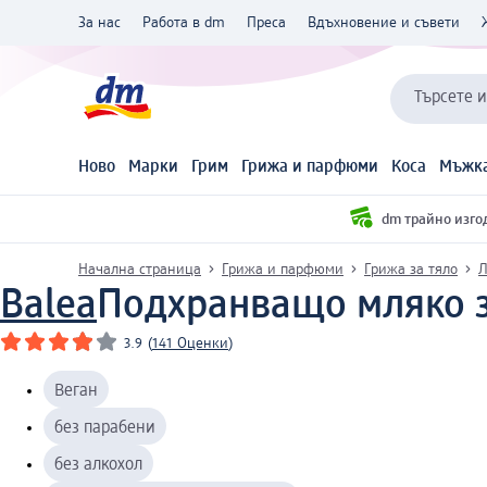
За нас
Работа в dm
Преса
Вдъхновение и съвети
Търсете 
Ново
Марки
Грим
Грижа и парфюми
Коса
Мъжка
dm трайно изго
Начална страница
Грижа и парфюми
Грижа за тяло
Л
Balea
Подхранващо мляко за
3.9
(
141 Оценки
)
Веган
без парабени
без алкохол