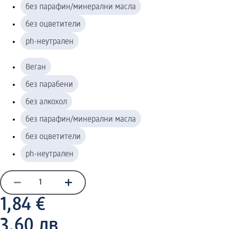
без парафин/минерални масла
без оцветители
ph-неутрален
Веган
без парабени
без алкохол
без парафин/минерални масла
без оцветители
ph-неутрален
1,84 €
3,60 лв.