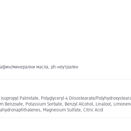
парафин/минерални масла, ph-неутрален
 Isopropyl Palmitate, Polyglyceryl-4 Diisostearate/Polyhydroxystea
 Benzoate, Potassium Sorbate, Benzyl Alcohol, Linalool, Limonene, 
ctahydronaphthalenes, Magnesium Sulfate, Citric Acid