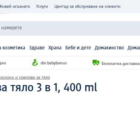
Живей осъзнато
Услуги
Център за обслужване на клиенти
и намерете
 козметика
Здраве
Храна
Бебе и дете
Домакинство
Дома
дно
dm babybonus
Безплатна доставка н
осиони и кремове за тяло
 тяло 3 в 1, 400 ml