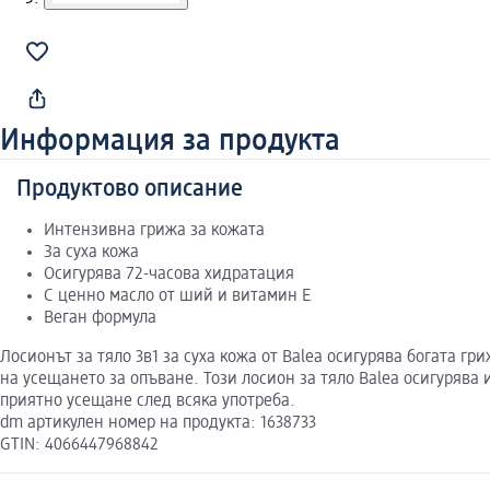
Информация за продукта
Продуктово описание
Интензивна грижа за кожата
За суха кожа
Осигурява 72-часова хидратация
С ценно масло от ший и витамин Е
Веган формула
Лосионът за тяло 3в1 за суха кожа от Balea осигурява богата 
на усещането за опъване. Този лосион за тяло Balea осигурява 
приятно усещане след всяка употреба.
dm артикулен номер на продукта: 1638733
GTIN: 4066447968842