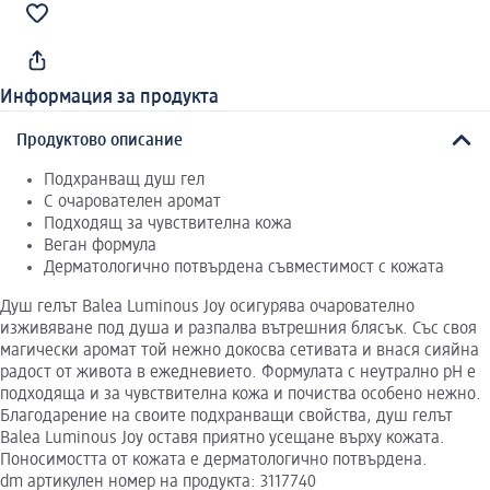
Информация за продукта
Продуктово описание
Подхранващ душ гел
С очарователен аромат
Подходящ за чувствителна кожа
Веган формула
Дерматологично потвърдена съвместимост с кожата
Душ гелът Balea Luminous Joy осигурява очарователно
изживяване под душа и разпалва вътрешния блясък. Със своя
магически аромат той нежно докосва сетивата и внася сияйна
радост от живота в ежедневието. Формулата с неутрално рН е
подходяща и за чувствителна кожа и почиства особено нежно.
Благодарение на своите подхранващи свойства, душ гелът
Balea Luminous Joy оставя приятно усещане върху кожата.
Поносимостта от кожата е дерматологично потвърдена.
dm артикулен номер на продукта: 3117740