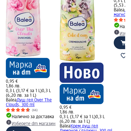
0,3 L (2,
(5,53 лв.
Balea
Ду
магноли
Налич
Избе
0,95 €
1,86 лв.
0,3 L (3,17 € за 1 L)
0,3 L
(6,20 лв. за 1 L)
Balea
Душ гел Over The
Clouds, 300 ml
0,95 €
(66)
1,86 лв.
Налично за доставка
0,3 L (3,17 € за 1 L)
0,3 L
(6,20 лв. за 1 L)
Изберете dm магазин
Balea
Крем душ гел
Лимонов сладкиш, 300 ml