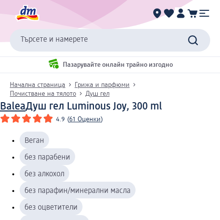
Търсете и намерете
Пазарувайте онлайн трайно изгодно
Начална страница
Грижа и парфюми
Почистване на тялото
Душ гел
Balea
Душ гел Luminous Joy, 300 ml
4.9
(
61 Оценки
)
Веган
без парабени
без алкохол
без парафин/минерални масла
без оцветители