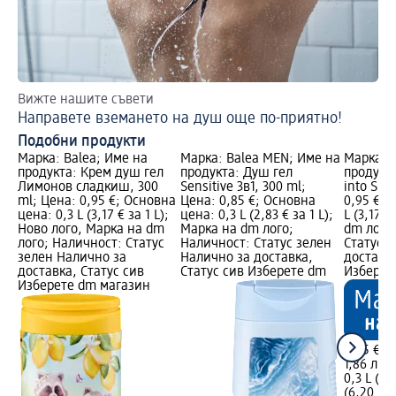
Вижте нашите съвети
Вр
Направете вземането на душ още по-приятно!
Пр
Подобни продукти
Марка: Balea; Име на
Марка: Balea MEN; Име на
Марка: B
продукта: Крем душ гел
продукта: Душ гел
продукта
Лимонов сладкиш, 300
Sensitive 3в1, 300 ml;
into Spr
ml; Цена: 0,95 €; Основна
Цена: 0,85 €; Основна
0,95 €; 
цена: 0,3 L (3,17 € за 1 L);
цена: 0,3 L (2,83 € за 1 L);
L (3,17 €
Ново лого, Марка на dm
Марка на dm лого;
dm лого
лого; Наличност: Статус
Наличност: Статус зелен
Статус 
зелен Налично за
Налично за доставка,
доставка
доставка, Статус сив
Статус сив Изберете dm
Изберет
Изберете dm магазин
0,95 €
1,86 лв.
0,3 L (3,1
(6,20 лв.