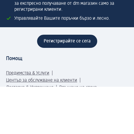
за експресно получаване от dm магазин само за
регистрирани клиенти.
Управлявайте Вашите поръчки бързо и лесно.
Регистрирайте се сега
Помощ
Предимства & Услуги
Център за обслужване на клиенти
Доставка & Изпращане
Връщане на стока
За dm концерна
За нас
Нашата отговорност
Работа в dm
Преса
Маршрут до Централен офис
dm Централен склад
Продуктов свят