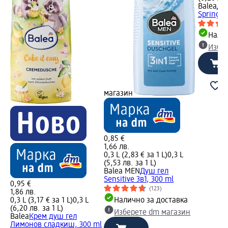
Balea
Душ
Spring, 
Налич
Избе
магазин
0,85 €
1,66 лв.
0,3 L (2,83 € за 1 L)
0,3 L
(5,53 лв. за 1 L)
Balea MEN
Душ гел
Sensitive 3в1, 300 ml
0,95 €
(123)
1,86 лв.
0,3 L (3,17 € за 1 L)
0,3 L
Налично за доставка
(6,20 лв. за 1 L)
Изберете dm магазин
Balea
Крем душ гел
Лимонов сладкиш, 300 ml