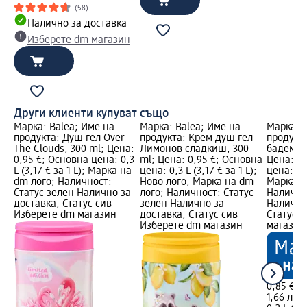
(58)
Налично за доставка
Изберете dm магазин
Други клиенти купуват също
Марка: Balea; Име на
Марка: Balea; Име на
Марка: B
продукта: Душ гел Over
продукта: Крем душ гел
продукта
The Clouds, 300 ml; Цена:
Лимонов сладкиш, 300
бадем и 
0,95 €; Основна цена: 0,3
ml; Цена: 0,95 €; Основна
Цена: 0,
L (3,17 € за 1 L); Марка на
цена: 0,3 L (3,17 € за 1 L);
цена: 0,3
dm лого; Наличност:
Ново лого, Марка на dm
Марка н
Статус зелен Налично за
лого; Наличност: Статус
Налично
доставка, Статус сив
зелен Налично за
Налично
Изберете dm магазин
доставка, Статус сив
Статус 
Изберете dm магазин
магазин
0,85 €
1,66 лв.