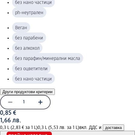
без нано частици
ph-неутрален
Веган
без парабени
без алкохол
без парафин/минерални масла
без оцветители
без нано частици
Други продуктови критерии
0,85 €
1,66 лв.
0,3 L (2,83 € за 1 L)
0,3 L (5,53 лв. за 1 L)
вкл. ДДС и
доставка