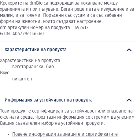
Крекерите на dmBio са подходящи за похапване между
храненията и при пътуване. Веган рецептата е изкушение и за
малки, и за големи. Поръсени със сусам и са със забавни
форми на животни, които създават настроение.
dm артикулен номер на продукта: 1492417
GTIN: 4067796156560
Характеристики на продукта
Характеристики на продукта:
вегетариански, био
Вкус:
пикантен
Информация за устойчивост на продукта
Този продукт е сертифициран за устойчивост или опазване на
околната среда. Чрез тази информация се стремим да улесним
Вашия съзнателен избор на устойчиви продукти.
Повече информация за знаците и сертификатите