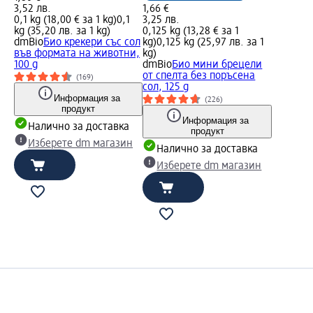
3,52 лв.
1,66 €
0,1 kg (18,00 € за 1 kg)
0,1
3,25 лв.
kg (35,20 лв. за 1 kg)
0,125 kg (13,28 € за 1
dmBio
Био крекери със сол
kg)
0,125 kg (25,97 лв. за 1
във формата на животни,
kg)
100 g
dmBio
Био мини брецели
от спелта без поръсена
(169)
сол, 125 g
Информация за
(226)
продукт
Информация за
Налично за доставка
продукт
Изберете dm магазин
Налично за доставка
Изберете dm магазин