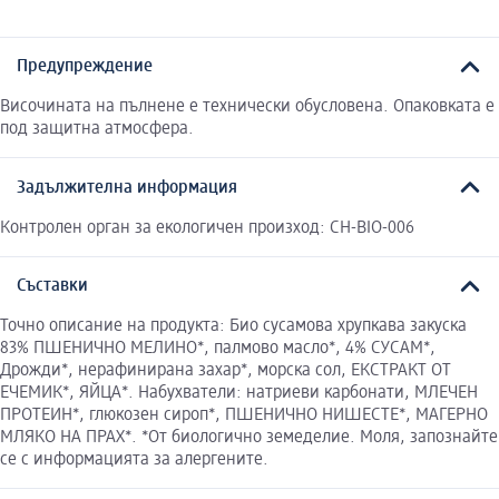
Предупреждение
Височината на пълнене е технически обусловена. Опаковката е
под защитна атмосфера.
Задължителна информация
Контролен орган за екологичен произход: CH-BIO-006
Съставки
Точно описание на продукта: Био сусамова хрупкава закуска
83% ПШЕНИЧНО МЕЛИНО*, палмово масло*, 4% СУСАМ*,
Дрожди*, нерафинирана захар*, морска сол, ЕКСТРАКТ ОТ
ЕЧЕМИК*, ЯЙЦА*. Набухватели: натриеви карбонати, МЛЕЧЕН
ПРОТЕИН*, глюкозен сироп*, ПШЕНИЧНО НИШЕСТЕ*, МАГЕРНО
МЛЯКО НА ПРАХ*. *От биологично земеделие. Моля, запознайте
се с информацията за алергените.