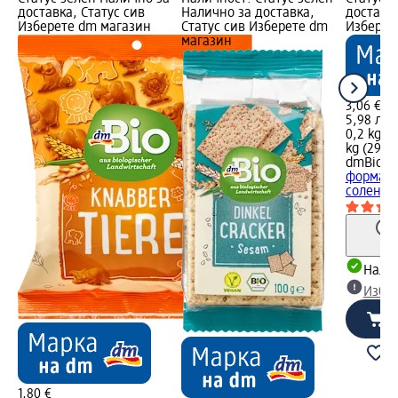
доставка, Статус сив
Налично за доставка,
доставка
Изберете dm магазин
Статус сив Изберете dm
Изберет
магазин
3,06 €
5,98 лв.
0,2 kg (1
kg (29,92
dmBio
Би
формата
солени, 
Налич
Избе
1,80 €