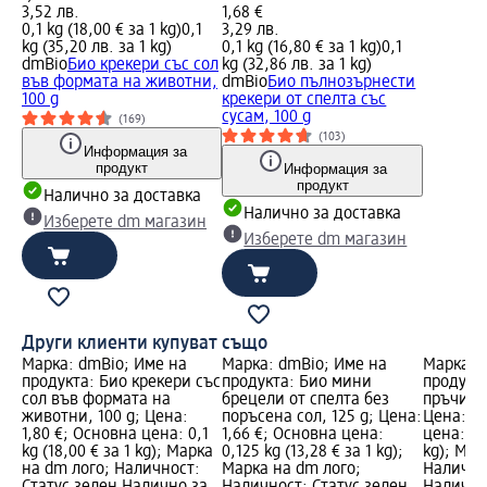
3,52 лв.
1,68 €
0,1 kg (18,00 € за 1 kg)
0,1
3,29 лв.
kg (35,20 лв. за 1 kg)
0,1 kg (16,80 € за 1 kg)
0,1
dmBio
Био крекери със сол
kg (32,86 лв. за 1 kg)
във формата на животни,
dmBio
Био пълнозърнести
100 g
крекери от спелта със
сусам, 100 g
(169)
(103)
Информация за
продукт
Информация за
продукт
Налично за доставка
Налично за доставка
Изберете dm магазин
Изберете dm магазин
Други клиенти купуват също
Марка: dmBio; Име на
Марка: dmBio; Име на
Марка: 
продукта: Био крекери със
продукта: Био мини
продукт
сол във формата на
брецели от спелта без
пръчици 
животни, 100 g; Цена:
поръсена сол, 125 g; Цена:
Цена: 1,
1,80 €; Основна цена: 0,1
1,66 €; Основна цена:
цена: 0,0
kg (18,00 € за 1 kg); Марка
0,125 kg (13,28 € за 1 kg);
kg); Мар
на dm лого; Наличност:
Марка на dm лого;
Налично
Статус зелен Налично за
Наличност: Статус зелен
Налично