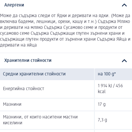
Алергени
Може да съдържа следи от Ядки и деривати на ядки. (Може да
включва бадеми, лешници, орехи, кашу и т.н.) Съдържа Мляко
и деривати на мляко Съдържа Сусамово семе и продукти от
сусамово семе Съдържа Съдържащи глутен зърнени храни и
съдържащи глутен продукти от зърнени храни Съдържа Яйца и
деривати на яйца
Хранителни стойности
Средни хранителни стойности
на 100 g*
1 914 kJ / 456
Енергийна стойност
kcal
Мазнини
17 g
Мазнини, от които наситени мастни
7,3 g
киселини