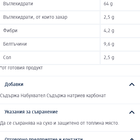
Въглехидрати
64 g
Въглехидрати, от които захар
2,5 g
Фибри
4,2 g
Белтъчини
9,6 g
Сол
2,5 g
*от готовия продукт
Добавки
Съдържа Набухвател Съдържа натриев карбонат
Указания за съхранение
Да се съхранява на сухо и защитено от топлина място.
Отговорно предприятие и контакти