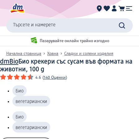
Търсете и намерете
Пазарувайте онлайн трайно изгодно
Начална страница
Храна
Сладки и солени изделия
dmBio
Био крекери със сусам във формата на
животни, 100 g
4.6
(
140 Оценки
)
Био
вегетариански
Био
вегетариански