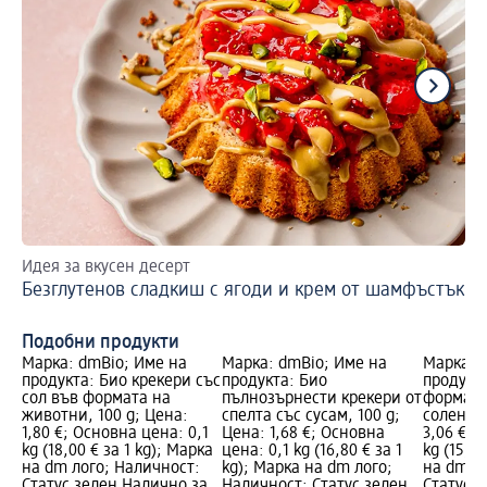
Идея за вкусен десерт
Ре
Безглутенов сладкиш с ягоди и крем от шамфъстък
За
бр
Подобни продукти
Марка: dmBio; Име на
Марка: dmBio; Име на
Марка: 
продукта: Био крекери със
продукта: Био
продукта
сол във формата на
пълнозърнести крекери от
формата
животни, 100 g; Цена:
спелта със сусам, 100 g;
солени, 
1,80 €; Основна цена: 0,1
Цена: 1,68 €; Основна
3,06 €; 
kg (18,00 € за 1 kg); Марка
цена: 0,1 kg (16,80 € за 1
kg (15,30
на dm лого; Наличност:
kg); Марка на dm лого;
на dm л
Статус зелен Налично за
Наличност: Статус зелен
Статус 