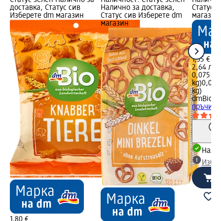
доставка, Статус сив
Налично за доставка,
Статус 
Изберете dm магазин
Статус сив Изберете dm
магазин
магазин
1,35 €
2,64 лв.
0,075 kg 
kg)
0,075 
kg)
dmBio
Би
пръчици 
Налич
Избе
1,80 €