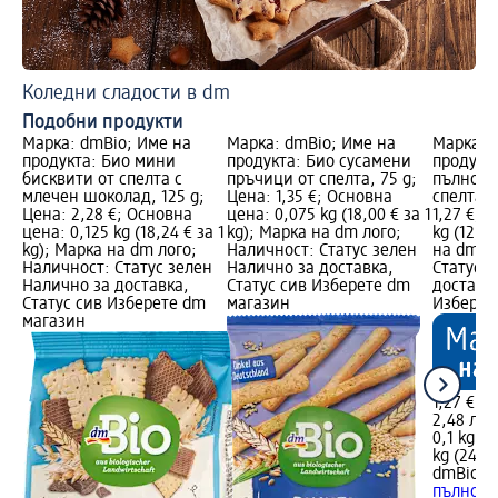
Коледни сладости в dm
Подобни продукти
Марка: dmBio; Име на
Марка: dmBio; Име на
Марка: 
продукта: Био мини
продукта: Био сусамени
продукт
бисквити от спелта с
пръчици от спелта, 75 g;
пълнозъ
млечен шоколад, 125 g;
Цена: 1,35 €; Основна
спелта, 
Цена: 2,28 €; Основна
цена: 0,075 kg (18,00 € за 1
1,27 €; 
цена: 0,125 kg (18,24 € за 1
kg); Марка на dm лого;
kg (12,70
kg); Марка на dm лого;
Наличност: Статус зелен
на dm л
Наличност: Статус зелен
Налично за доставка,
Статус 
Налично за доставка,
Статус сив Изберете dm
доставка
Статус сив Изберете dm
магазин
Изберет
магазин
1,27 €
2,48 лв.
0,1 kg (1
kg (24,84
dmBio
Би
пълнозъ