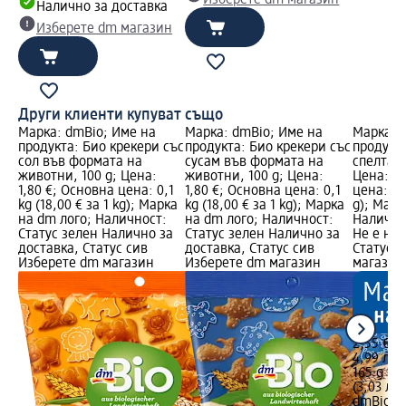
Налично за доставка
Изберете dm магазин
Други клиенти купуват също
Марка: dmBio; Име на
Марка: dmBio; Име на
Марка: 
продукта: Био крекери със
продукта: Био крекери със
продукта
сол във формата на
сусам във формата на
спелта с
животни, 100 g; Цена:
животни, 100 g; Цена:
Цена: 2,
1,80 €; Основна цена: 0,1
1,80 €; Основна цена: 0,1
цена: 165
kg (18,00 € за 1 kg); Марка
kg (18,00 € за 1 kg); Марка
g); Марк
на dm лого; Наличност:
на dm лого; Наличност:
Налично
Статус зелен Налично за
Статус зелен Налично за
Не е нал
доставка, Статус сив
доставка, Статус сив
Статус 
Изберете dm магазин
Изберете dm магазин
магазин
2,55 €
4,99 лв.
165 g (1,
(3,03 лв.
dmBio
Би