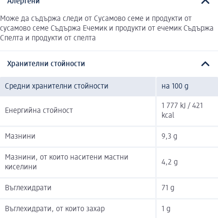
Алергени
Може да съдържа следи от Сусамово семе и продукти от
сусамово семе Съдържа Ечемик и продукти от ечемик Съдържа
Спелта и продукти от спелта
Хранителни стойности
Средни хранителни стойности
на 100 g
1 777 kJ / 421
Енергийна стойност
kcal
Мазнини
9,3 g
Мазнини, от които наситени мастни
4,2 g
киселини
Въглехидрати
71 g
Въглехидрати, от които захар
1 g