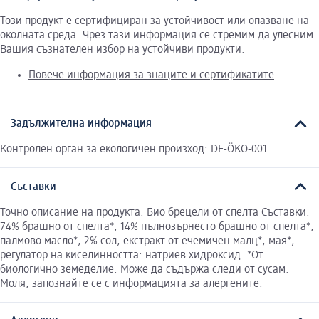
Този продукт е сертифициран за устойчивост или опазване на
околната среда. Чрез тази информация се стремим да улесним
Вашия съзнателен избор на устойчиви продукти.
Повече информация за знаците и сертификатите
Задължителна информация
Контролен орган за екологичен произход: DE-ÖKO-001
Съставки
Точно описание на продукта: Био брецели от спелта Съставки:
74% брашно от спелта*, 14% пълнозърнесто брашно от спелта*,
палмово масло*, 2% сол, екстракт от ечемичен малц*, мая*,
регулатор на киселинността: натриев хидроксид. *Oт
биологично земеделие. Може да съдържа следи от сусам.
Моля, запознайте се с информацията за алергените.