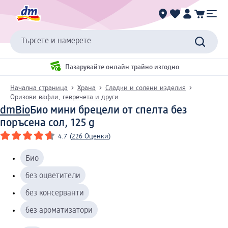
Търсете и намерете
Пазарувайте онлайн трайно изгодно
Начална страница
Храна
Сладки и солени изделия
Оризови вафли, гевречета и други
dmBio
Био мини брецели от спелта без
поръсена сол, 125 g
4.7
(
226 Оценки
)
Био
без оцветители
без консерванти
без ароматизатори