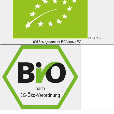
DE-ÖKO-
001
Земеделие от ЕС/извън ЕС