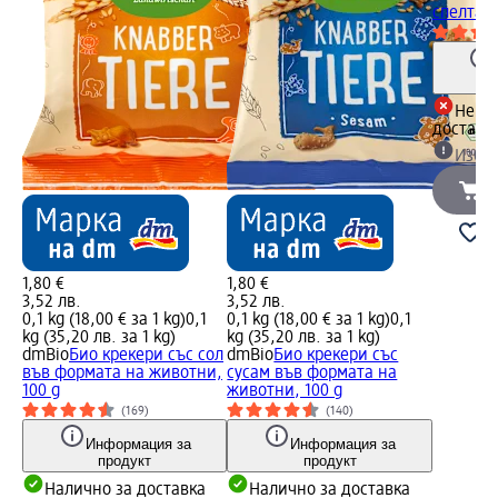
спелта с
Не е 
доставк
Избе
1,80 €
1,80 €
3,52 лв.
3,52 лв.
0,1 kg (18,00 € за 1 kg)
0,1
0,1 kg (18,00 € за 1 kg)
0,1
kg (35,20 лв. за 1 kg)
kg (35,20 лв. за 1 kg)
dmBio
Био крекери със сол
dmBio
Био крекери със
във формата на животни,
сусам във формата на
100 g
животни, 100 g
(169)
(140)
Информация за
Информация за
продукт
продукт
Налично за доставка
Налично за доставка