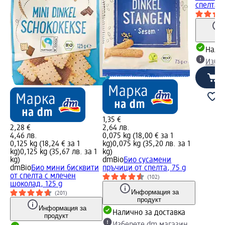
спелта, 
Налич
Избе
1,35 €
2,28 €
2,64 лв.
4,46 лв.
0,075 kg (18,00 € за 1
0,125 kg (18,24 € за 1
kg)
0,075 kg (35,20 лв. за 1
kg)
0,125 kg (35,67 лв. за 1
kg)
kg)
dmBio
Био сусамени
dmBio
Био мини бисквити
пръчици от спелта, 75 g
от спелта с млечен
(102)
шоколад, 125 g
Информация за
(201)
продукт
Информация за
Налично за доставка
продукт
Изберете dm магазин