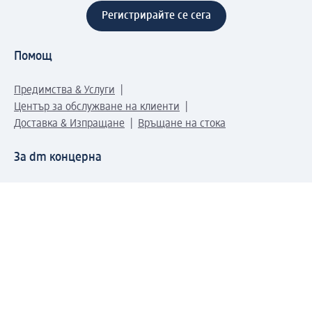
Регистрирайте се сега
Помощ
Предимства & Услуги
Център за обслужване на клиенти
Доставка & Изпращане
Връщане на стока
За dm концерна
За нас
Нашата отговорност
Работа в dm
Преса
Маршрут до Централен офис
dm Централен склад
Продуктов свят
dm Свят