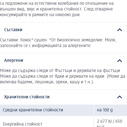
са подложени на естествени колебания по отношение на
външен вид, вкус и хранителна стойност. След отваряне
консумирайте в рамките на няколко дни.
Съставки
Съставки: Кокос* сушен. *От биологично земеделие. Моля,
запознайте се с информацията за алергените.
Алергени
Може да съдържа следи от Фъстъци и деривати на фъстъци
Може да съдържа следи от Ядки и деривати на ядки. (Може да
включва бадеми, лешници, орехи, кашу и т.н.)
Хранителни стойности
Средни хранителни стойности
на 100 g
2 677 kJ / 650
Енергийна стойност