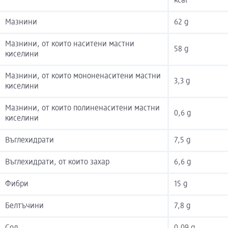
kcal
Мазнини
62 g
Мазнини, от които наситени мастни
58 g
киселини
Мазнини, от които мононенаситени мастни
3,3 g
киселини
Мазнини, от които полиненаситени мастни
0,6 g
киселини
Въглехидрати
7,5 g
Въглехидрати, от които захар
6,6 g
Фибри
15 g
Белтъчини
7,8 g
Сол
0,09 g