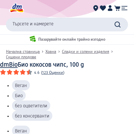
Търсете и намерете
Пазарувайте онлайн трайно изгодно
Начална страница
Храна
Сладки и солени изделия
Сушени плодове
dmBio
Био кокосов чипс, 100 g
4.6
(
123 Оценки
)
Веган
Био
без оцветители
без консерванти
Веган