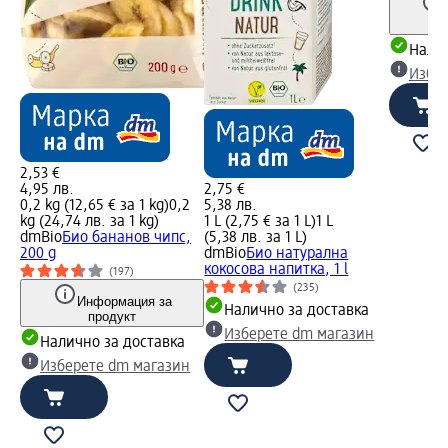
Налич
Избе
2,53 €
4,95 лв.
2,75 €
0,2 kg (12,65 € за 1 kg)
0,2
5,38 лв.
kg (24,74 лв. за 1 kg)
1 L (2,75 € за 1 L)
1 L
dmBio
Био бананов чипс,
(5,38 лв. за 1 L)
200 g
dmBio
Био натурална
кокосова напитка, 1 l
(197)
(235)
Информация за
Налично за доставка
продукт
Изберете dm магазин
Налично за доставка
Изберете dm магазин