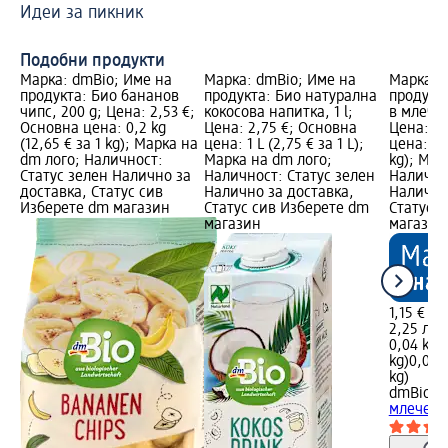
Идеи за пикник
За
бр
Подобни продукти
Марка: dmBio; Име на
Марка: dmBio; Име на
Марка: 
продукта: Био бананов
продукта: Био натурална
продукта
чипс, 200 g; Цена: 2,53 €;
кокосова напитка, 1 l;
в млечен
Основна цена: 0,2 kg
Цена: 2,75 €; Основна
Цена: 1,
(12,65 € за 1 kg); Марка на
цена: 1 L (2,75 € за 1 L);
цена: 0,
dm лого; Наличност:
Марка на dm лого;
kg); Мар
Статус зелен Налично за
Наличност: Статус зелен
Налично
доставка, Статус сив
Налично за доставка,
Налично
Изберете dm магазин
Статус сив Изберете dm
Статус 
магазин
магазин
1,15 €
2,25 лв.
0,04 kg (
kg)
0,04 k
kg)
dmBio
Би
млечен 