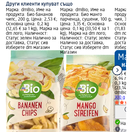
Други клиенти купуват също
Марка: dmBio; Име на
Марка: dmBio; Име на
Марка: 
продукта: Био бананов
продукта: Био манго
продукта
чипс, 200 g; Цена: 2,53 €;
парченца, сушени, 100 g;
чия, 300
Основна цена: 0,2 kg
Цена: 3,35 €; Основна
Основна 
(12,65 € за 1 kg); Марка на
цена: 0,1 kg (33,50 € за 1
(11,83 € 
dm лого; Наличност:
kg); Марка на dm лого;
dm лого
Статус зелен Налично за
Наличност: Статус зелен
Статус 
доставка, Статус сив
Налично за доставка,
доставка
Изберете dm магазин
Статус сив Изберете dm
Изберет
магазин
3,55 €
6,94 лв.
0,3 kg (1
(23,14 лв
dmBio
Би
300 g
Налич
Избе