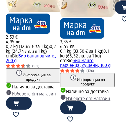
2,53 €
4,95 лв.
3,35 €
0,2 kg (12,65 € за 1 kg)
0,2
6,55 лв.
kg (24,74 лв. за 1 kg)
0,1 kg (33,50 € за 1 kg)
0,1
dmBio
Био бананов чипс,
kg (65,52 лв. за 1 kg)
200 g
dmBio
Био манго
парченца, сушени, 100 g
(197)
(326)
Информация за
продукт
Информация за
продукт
Налично за доставка
Налично за доставка
Изберете dm магазин
Изберете dm магазин