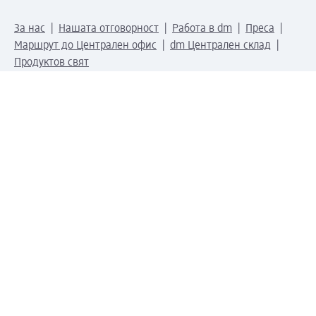
За нас
Нашата отговорност
Работа в dm
Преса
Маршрут до Централен офис
dm Централен склад
Продуктов свят
dm Свят
Сертификати