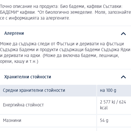
Точно описание на продукта: Био бадеми, кафяви Съставки:
БАДЕМИ* кафяви. *От биологично земеделие. Моля, запознайте
се с информацията за алергените.
Алергени
Може да съдържа следи от Фъстъци и деривати на фъстъци
Съдържа Бадеми и продукти съдържащи бадеми Съдържа Ядки
и деривати на ядки. (Може да включва бадеми, лешници,
орехи, кашу и т.н.)
Хранителни стойности
Средни хранителни стойности
на 100 g
2 577 kJ / 624
Енергийна стойност
kcal
Мазнини
54 g