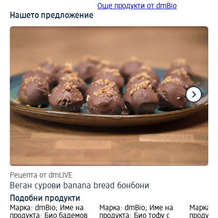
Още продукти от dmBio
Нашето предложение
Рецепта от dmLIVE
Ре
Веган сурови banana bread бонбони
Ве
Подобни продукти
Марка: dmBio; Име на
Марка: dmBio; Име на
Марка: 
продукта: Био бадемов
продукта: Био тофу с
продукт