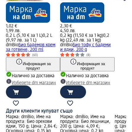
1,02 €
2,30 €
1,99 лв.
4,50 лв.
0,2 L (5,10 € за 1 L)
0,2 L
0,2 kg (11,50 € за 1 kg)
0,2
(9,97 лв. за 1 L)
kg (22,49 лв. за 1 kg)
dmBio
Био бадемов крем
dmBio
Био тофу с бадеми
за готвене, 200 ml
и ядки, 200 g
(63)
(8)
Информация за
Информация за
продукт
продукт
Налично за доставка
Налично за доставка
Изберете dm магазин
Изберете dm магазин
Други клиенти купуват също
Марка: dmBio; Име на
Марка: dmBio; Име на
Марка: 
продукта: Био орехови
продукта: Био лешници,
продукта
ядки, 150 g; Цена: 2,84 €;
200 g; Цена: 4,09 €;
g; Цена:
Основна цена: 0,15 kg
Основна цена: 0,2 kg
цена: 0,1