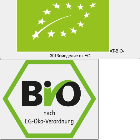
AT-BIO-
301
Земеделие от ЕС