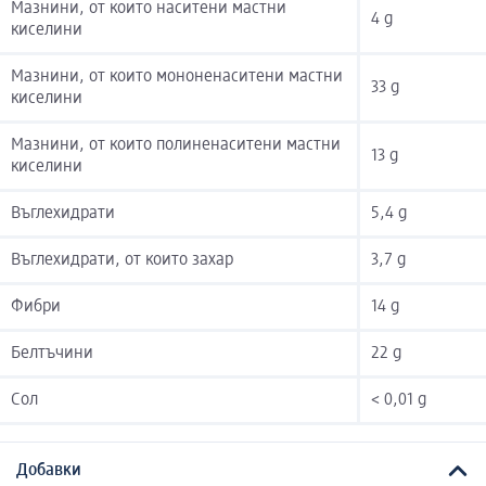
Мазнини, от които наситени мастни
4 g
киселини
Мазнини, от които мононенаситени мастни
33 g
киселини
Мазнини, от които полиненаситени мастни
13 g
киселини
Въглехидрати
5,4 g
Въглехидрати, от които захар
3,7 g
Фибри
14 g
Белтъчини
22 g
Сол
< 0,01 g
Добавки