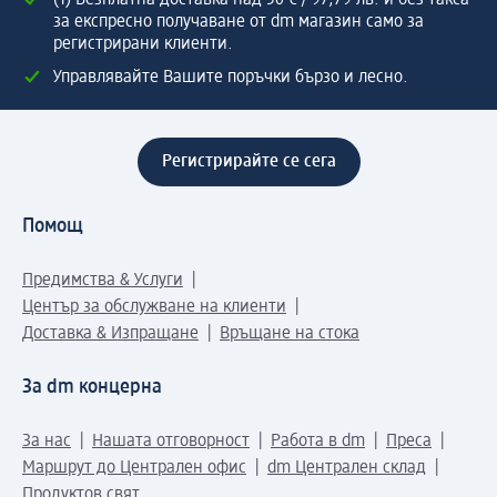
(1) Безплатна доставка над 50 € / 97,79 лв. и без такса
за експресно получаване от dm магазин само за
регистрирани клиенти.
Управлявайте Вашите поръчки бързо и лесно.
Регистрирайте се сега
Помощ
Предимства & Услуги
Център за обслужване на клиенти
Доставка & Изпращане
Връщане на стока
За dm концерна
За нас
Нашата отговорност
Работа в dm
Преса
Маршрут до Централен офис
dm Централен склад
Продуктов свят