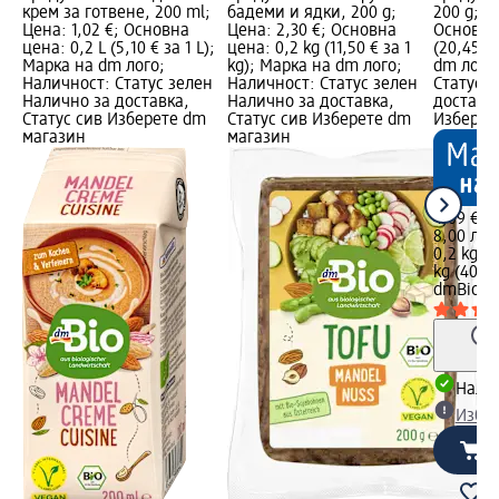
крем за готвене, 200 ml;
бадеми и ядки, 200 g;
200 g; Ц
Цена: 1,02 €; Основна
Цена: 2,30 €; Основна
Основна 
цена: 0,2 L (5,10 € за 1 L);
цена: 0,2 kg (11,50 € за 1
(20,45 €
Марка на dm лого;
kg); Марка на dm лого;
dm лого
Наличност: Статус зелен
Наличност: Статус зелен
Статус 
Налично за доставка,
Налично за доставка,
доставка
Статус сив Изберете dm
Статус сив Изберете dm
Изберет
магазин
магазин
4,09 €
8,00 лв.
0,2 kg (2
kg (40,00
dmBio
Би
Налич
Избе