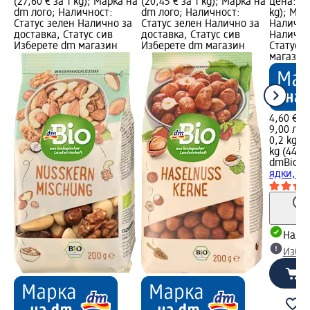
(27,60 € за 1 kg); Марка на
(20,45 € за 1 kg); Марка на
цена: 0,2
dm лого; Наличност:
dm лого; Наличност:
kg); Мар
Статус зелен Налично за
Статус зелен Налично за
Налично
доставка, Статус сив
доставка, Статус сив
Налично
Изберете dm магазин
Изберете dm магазин
Статус 
магазин
4,60 €
9,00 лв.
0,2 kg (2
kg (44,98
dmBio
Би
ядки, 20
Налич
Избе