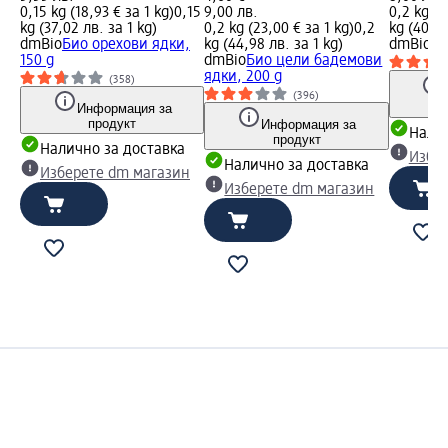
0,15 kg (18,93 € за 1 kg)
0,15
9,00 лв.
0,2 kg (2
kg (37,02 лв. за 1 kg)
0,2 kg (23,00 € за 1 kg)
0,2
kg (40,00
dmBio
Био орехови ядки,
kg (44,98 лв. за 1 kg)
dmBio
Би
150 g
dmBio
Био цели бадемови
ядки, 200 g
(358)
(396)
Информация за
продукт
Информация за
Налич
продукт
Налично за доставка
Избе
Налично за доставка
Изберете dm магазин
Изберете dm магазин