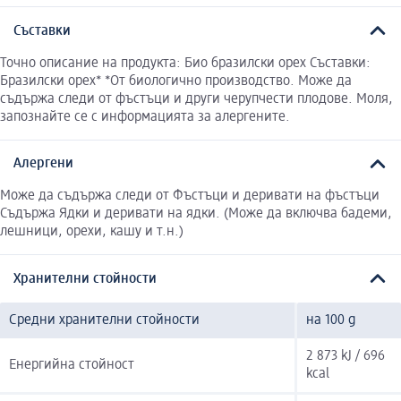
Съставки
Точно описание на продукта: Био бразилски орех Съставки:
Бразилски орех* *От биологично производство. Може да
съдържа следи от фъстъци и други черупчести плодове. Моля,
запознайте се с информацията за алергените.
Алергени
Може да съдържа следи от Фъстъци и деривати на фъстъци
Съдържа Ядки и деривати на ядки. (Може да включва бадеми,
лешници, орехи, кашу и т.н.)
Хранителни стойности
Средни хранителни стойности
на 100 g
2 873 kJ / 696
Енергийна стойност
kcal