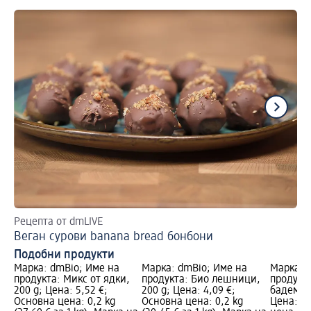
Рецепта от dmLIVE
Пр
Веган сурови banana bread бонбони
Ид
Подобни продукти
Марка: dmBio; Име на
Марка: dmBio; Име на
Марка: 
продукта: Микс от ядки,
продукта: Био лешници,
продукт
200 g; Цена: 5,52 €;
200 g; Цена: 4,09 €;
бадемови
Основна цена: 0,2 kg
Основна цена: 0,2 kg
Цена: 4,