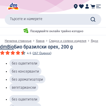
Търсете и намерете
Пазарувайте онлайн трайно изгодно
Начална страница
Храна
Сладки и солени изделия
Ядки
dmBio
Био бразилски орех, 200 g
4.6
(
267 Оценки
)
без оцветители
без консерванти
без ароматизатори
вегетариански
без оцветители