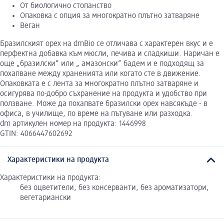
От биологично стопанство
Опаковка с опция за многократно плътно затваряне
Веган
Бразилският орех на dmBio се отличава с характерен вкус и е
перфектна добавка към мюсли, печива и сладкиши. Наричан е
още „бразилски“ или „ амазонски“ бадем и е подходящ за
похапване между храненията или когато сте в движение.
Опаковката е с лента за многократно плътно затваряне и
осигурява по-добро съхранение на продукта и удобство при
ползване. Може да похапвате бразилски орех навсякъде - в
офиса, в училище, по време на пътуване или разходка.
dm артикулен номер на продукта: 1446998
GTIN: 4066447602692
Характеристики на продукта
Характеристики на продукта:
без оцветители, без консерванти, без ароматизатори,
вегетариански