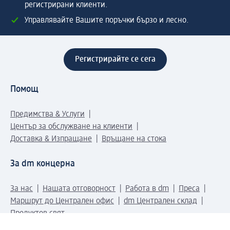
регистрирани клиенти.
Управлявайте Вашите поръчки бързо и лесно.
Регистрирайте се сега
Помощ
Предимства & Услуги
Център за обслужване на клиенти
Доставка & Изпращане
Връщане на стока
За dm концерна
За нас
Нашата отговорност
Работа в dm
Преса
Маршрут до Централен офис
dm Централен склад
Продуктов свят