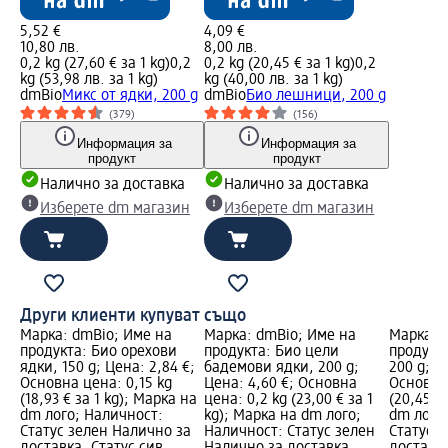
5,52 €
4,09 €
10,80 лв.
8,00 лв.
0,2 kg (27,60 € за 1 kg)
0,2
0,2 kg (20,45 € за 1 kg)
0,2
kg (53,98 лв. за 1 kg)
kg (40,00 лв. за 1 kg)
dmBio
Микс от ядки, 200 g
dmBio
Био лешници, 200 g
(379)
(156)
Информация за
Информация за
продукт
продукт
Налично за доставка
Налично за доставка
Изберете dm магазин
Изберете dm магазин
Други клиенти купуват също
Марка: dmBio; Име на
Марка: dmBio; Име на
Марка: 
продукта: Био орехови
продукта: Био цели
продукт
ядки, 150 g; Цена: 2,84 €;
бадемови ядки, 200 g;
200 g; Ц
Основна цена: 0,15 kg
Цена: 4,60 €; Основна
Основна 
(18,93 € за 1 kg); Марка на
цена: 0,2 kg (23,00 € за 1
(20,45 €
dm лого; Наличност:
kg); Марка на dm лого;
dm лого
Статус зелен Налично за
Наличност: Статус зелен
Статус 