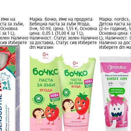
 Име на
Марка: бочко; Име на продукта:
Марка: nordics;
ста за зъби,
Бебешка паста за зъби Ягода,
Детска паста з
; Основна
0+м, 50 ml; Цена: 1,55 €; Основна
(2-6+ години), 5
 за 1 L);
цена: 0,05 L (31,00 € за 1 L);
Основна цена: 0
зелен Налично
Наличност: Статус зелен Налично
L); Наличност: 
 сив Изберете
за доставка, Статус сив Изберете
Налично за дос
dm магазин
Изберете dm м