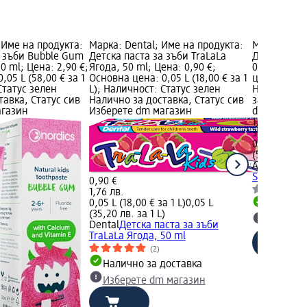
 Име на продукта:
Марка: Dental; Име на продукта:
Марка: AST
а зъби Bubble Gum
Детска паста за зъби TraLaLa
Детска паст
0 ml; Цена: 2,90 €;
Ягода, 50 ml; Цена: 0,90 €;
0+, 65 ml; 
,05 L (58,00 € за 1
Основна цена: 0,05 L (18,00 € за 1
цена: 0,065 
Статус зелен
L); Наличност: Статус зелен
Наличност:
тавка, Статус сив
Налично за доставка, Статус сив
за доставка
агазин
Изберете dm магазин
dm магази
1,75 €
3,42 лв.
0,065 L (26,
(52,65 лв. з
ASTERA
Детс
Strawberry,
0,90 €
1,76 лв.
0,05 L (18,00 € за 1 L)
0,05 L
Налично
(35,20 лв. за 1 L)
Изберет
Dental
Детска паста за зъби
TraLaLa Ягода, 50 ml
(2)
Налично за доставка
Изберете dm магазин