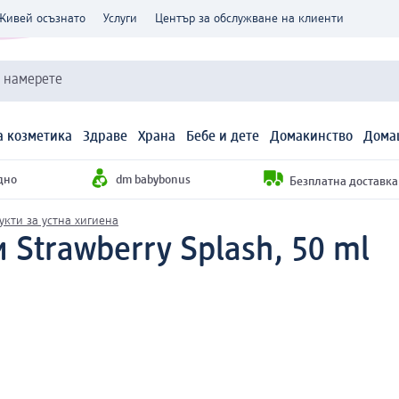
Живей осъзнато
Услуги
Център за обслужване на клиенти
и намерете
 козметика
Здраве
Храна
Бебе и дете
Домакинство
Дома
дно
dm babybonus
Безплатна доставка н
укти за устна хигиена
 Strawberry Splash, 50 ml