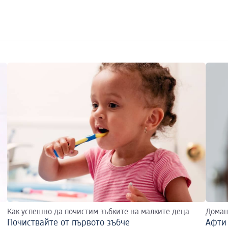
Как успешно да почистим зъбките на малките деца
Домаш
Почиствайте от първото зъбче
Афти 