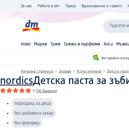
За нас
Работа в dm
Преса
Вдъхновение и съвети
Търсете 
Ново
Марки
Грим
Грижа и парфюми
Коса
Мъжка
dm трайно изго
Начална страница
Здраве
Устна хигиена
Детски прод
nordics
Детска паста за зъби
5
(
10 Оценки
)
подходящ за деца
без добавена захар
без флуорид