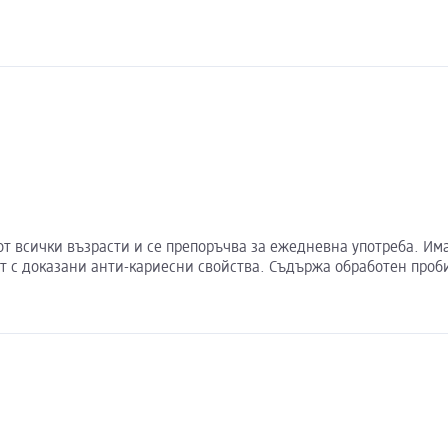
а от всички възрасти и се препоръчва за ежедневна употреба. И
ат с доказани анти-кариесни свойства. Съдържа обработен проб