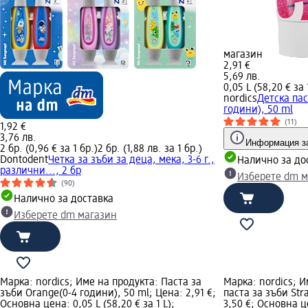
магазин
2,91 €
5,69 лв.
0,05 L (58,20 € за 
nordics
Детска пас
години), 50 ml
(11)
1,92 €
3,76 лв.
Информация за
2 бр. (0,96 € за 1 бр.)
2 бр. (1,88 лв. за 1 бр.)
Dontodent
Четка за зъби за деца, мека, 3-6 г.,
Налично за до
различни..., 2 бр
Изберете dm м
(90)
Налично за доставка
Изберете dm магазин
Марка: nordics; Име на продукта: Паста за
Марка: nordics; И
зъби Orange(0-4 години), 50 ml; Цена: 2,91 €;
паста за зъби Str
Основна цена: 0,05 L (58,20 € за 1 L);
3,50 €; Основна це