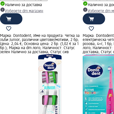
Налично за доставка
Налично за до
Изберете dm магазин
Изберете dm м
Марка: Dontodent; Име на продукта: Четка за
Марка: Dontodent
зъби Junior, различни цветове/мотиви, 2 бр;
електрическа четк
Цена: 2,04 €; Основна цена: 2 бр. (1,02 € за 1
розова, 4+г, 1 бр
бр.); Марка на dm лого; Наличност: Статус
лого; Наличност:
зелен Налично за доставка, Статус сив
доставка, Статус