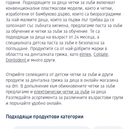
години. Подходящите за деца четки за зъби включват
конвенционални пластмасови модели, както и четки,
изработени от бамбуково дърво, които са биоразградими.
За най-малките деца, които за първи път трябва да се
запознаят със зъбната хигиена, предлагаме паста за зъби
за обучение и четки за зъби за обучение. Те са
подходящи за деца на възраст от 24 месеца, а
специалната детска паста за зъби е безопасна за
поглъщане. Продуктите са от най-добрите марки в
областта на денталната грижа, като
elmex
,
Colgate
,
Dontodent
и много други.
Открийте селекцията от детски четки за зъби и други
продукти за дентална грижа за деца в онлайн магазина
на dm. В допълнение към обикновените четки за зъби
предлагаме и
електрически четки за зъби
за деца.
Разгледайте асортимента за различните възрастови групи
и поръчайте удобно онлайн.
Подходящи продуктови категории