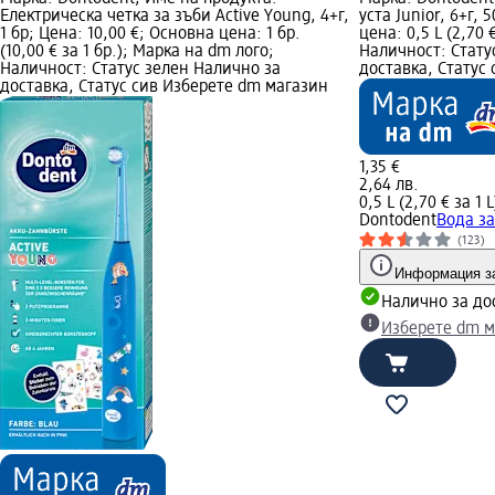
Електрическа четка за зъби Active Young, 4+г,
уста Junior, 6+г, 
1 бр; Цена: 10,00 €; Основна цена: 1 бр.
цена: 0,5 L (2,70 
(10,00 € за 1 бр.); Марка на dm лого;
Наличност: Стату
Наличност: Статус зелен Налично за
доставка, Статус
доставка, Статус сив Изберете dm магазин
1,35 €
2,64 лв.
0,5 L (2,70 € за 1 L
Dontodent
Вода за
(123)
Информация за
Налично за до
Изберете dm м