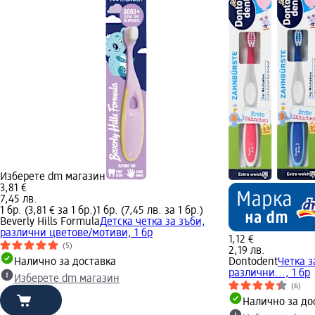
Изберете dm магазин
3,81 €
7,45 лв.
1 бр. (3,81 € за 1 бр.)
1 бр. (7,45 лв. за 1 бр.)
Beverly Hills Formula
Детска четка за зъби,
различни цветове/мотиви, 1 бр
1,12 €
(5)
2,19 лв.
Налично за доставка
Dontodent
Четка з
различни..., 1 бр
Изберете dm магазин
(6)
Налично за до