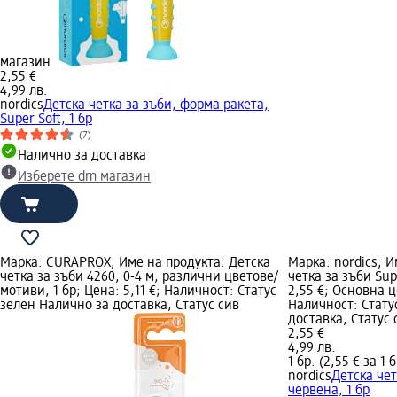
магазин
2,55 €
4,99 лв.
nordics
Детска четка за зъби, форма ракета,
Super Soft, 1 бр
(7)
Налично за доставка
Изберете dm магазин
Марка: CURAPROX; Име на продукта: Детска
Марка: nordics; И
четка за зъби 4260, 0-4 м, различни цветове/
четка за зъби Sup
мотиви, 1 бр; Цена: 5,11 €; Наличност: Статус
2,55 €; Основна це
зелен Налично за доставка, Статус сив
Наличност: Стату
доставка, Статус
2,55 €
4,99 лв.
1 бр. (2,55 € за 1 б
nordics
Детска чет
червена, 1 бр