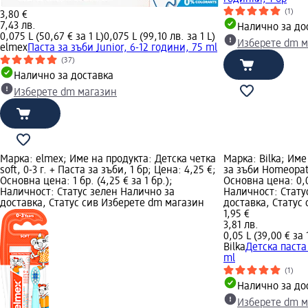
(1)
3,80 €
7,43 лв.
Налично за до
0,075 L (50,67 € за 1 L)
0,075 L (99,10 лв. за 1 L)
Изберете dm м
elmex
Паста за зъби Junior, 6-12 години, 75 ml
(37)
Налично за доставка
Изберете dm магазин
Марка: elmex; Име на продукта: Детска четка
Марка: Bilka; Име
soft, 0-3 г. + Паста за зъби, 1 бр; Цена: 4,25 €;
за зъби Homeopath
Основна цена: 1 бр. (4,25 € за 1 бр.);
Основна цена: 0,05
Наличност: Статус зелен Налично за
Наличност: Стату
доставка, Статус сив Изберете dm магазин
доставка, Статус
1,95 €
3,81 лв.
0,05 L (39,00 € за 
Bilka
Детска паста
ml
(1)
Налично за до
Изберете dm м