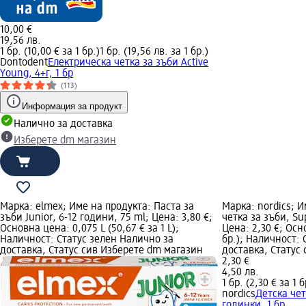
10,00 €
19,56 лв.
1 бр. (10,00 € за 1 бр.)
1 бр. (19,56 лв. за 1 бр.)
Dontodent
Електрическа четка за зъби Active
Young, 4+г, 1 бр
(113)
Информация за продукт
Налично за доставка
Изберете dm магазин
Марка: elmex; Име на продукта: Паста за
Марка: nordics; И
зъби Junior, 6-12 години, 75 ml; Цена: 3,80 €;
четка за зъби, Sup
Основна цена: 0,075 L (50,67 € за 1 L);
Цена: 2,30 €; Осно
Наличност: Статус зелен Налично за
бр.); Наличност: 
доставка, Статус сив Изберете dm магазин
доставка, Статус
2,30 €
4,50 лв.
1 бр. (2,30 € за 1 б
nordics
Детска чет
годинки, 1 бр