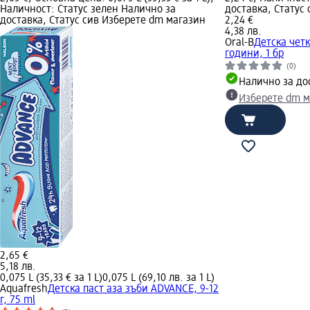
Наличност: Статус зелен Налично за
доставка, Статус
доставка, Статус сив Изберете dm магазин
2,24 €
4,38 лв.
Oral-B
Детска четка
години, 1 бр
(0)
Налично за до
Изберете dm м
2,65 €
5,18 лв.
0,075 L (35,33 € за 1 L)
0,075 L (69,10 лв. за 1 L)
Aquafresh
Детска паст аза зъби ADVANCE, 9-12
г, 75 ml