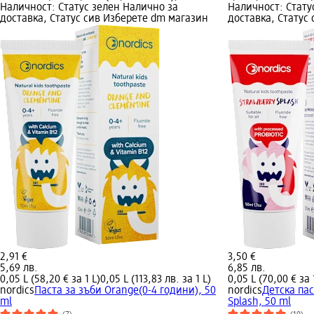
Наличност: Статус зелен Налично за
Наличност: Стату
доставка, Статус сив Изберете dm магазин
доставка, Статус
2,91 €
3,50 €
5,69 лв.
6,85 лв.
0,05 L (58,20 € за 1 L)
0,05 L (113,83 лв. за 1 L)
0,05 L (70,00 € за 
nordics
Паста за зъби Orange(0-4 години), 50
nordics
Детска пас
ml
Splash, 50 ml