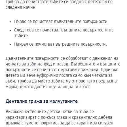
Трябва да почиствате зъбите си заедно с детето си по
следния начин:
Първо се почистват дъвкателните повърхности.
След това се почистват външните повърхности на
зъбите.
Накрая се почистват вътрешните повърхности.
Дъвкателните повърхности се обработват с движения на
четката за зъби
напред и назад. Вътрешните и външните
повърхности се почистват с кръгови движения. Дори ако
детето Ви вече еуфорично посяга само към четката за
зъби, трябва да миете зъбите му отново като предпазна
мярка, докато достигне училищна възраст.
Дентална грижа за малчуганите
Висококачествените детски четки за зъби се
характеризират с по-къса глава и сравнително дебела
дръжка с гумено покритие, за да се гарантира сигурен