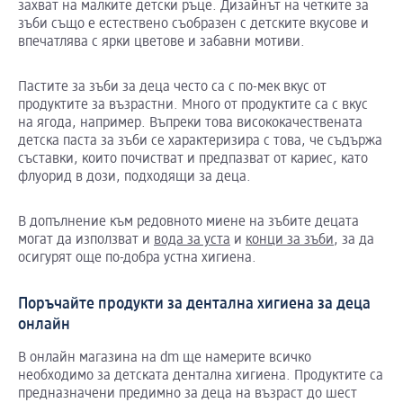
захват на малките детски ръце. Дизайнът на четките за
зъби също е естествено съобразен с детските вкусове и
впечатлява с ярки цветове и забавни мотиви.
Пастите за зъби за деца често са с по-мек вкус от
продуктите за възрастни. Много от продуктите са с вкус
на ягода, например. Въпреки това висококачествената
детска паста за зъби се характеризира с това, че съдържа
съставки, които почистват и предпазват от кариес, като
флуорид в дози, подходящи за деца.
В допълнение към редовното миене на зъбите децата
могат да използват и
вода за уста
и
конци за зъби
, за да
осигурят още по-добра устна хигиена.
Поръчайте продукти за дентална хигиена за деца
онлайн
В онлайн магазина на dm ще намерите всичко
необходимо за детската дентална хигиена. Продуктите са
предназначени предимно за деца на възраст до шест