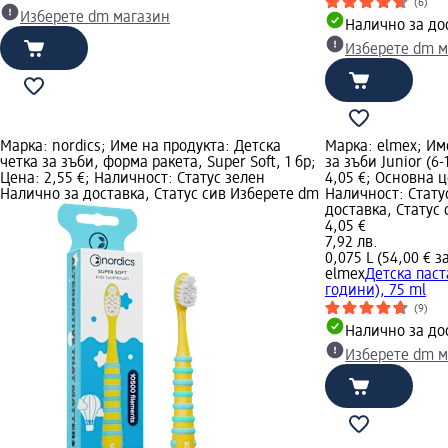
(6)
Изберете dm магазин
Налично за до
Изберете dm м
Марка: nordics; Име на продукта: Детска
Марка: elmex; Им
четка за зъби, форма ракета, Super Soft, 1 бр;
за зъби Junior (6-
Цена: 2,55 €; Наличност: Статус зелен
4,05 €; Основна це
Налично за доставка, Статус сив Изберете dm
Наличност: Стату
доставка, Статус
4,05 €
7,92 лв.
0,075 L (54,00 € за
elmex
Детска паста
години), 75 ml
(9)
Налично за до
Изберете dm м