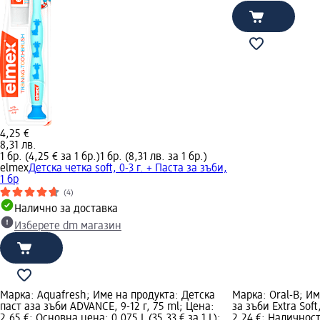
4,25 €
8,31 лв.
1 бр. (4,25 € за 1 бр.)
1 бр. (8,31 лв. за 1 бр.)
elmex
Детска четка soft, 0-3 г. + Паста за зъби,
1 бр
(4)
Налично за доставка
Изберете dm магазин
Марка: Aquafresh; Име на продукта: Детска
Марка: Oral-B; Им
паст аза зъби ADVANCE, 9-12 г, 75 ml; Цена:
за зъби Extra Soft
2,65 €; Основна цена: 0,075 L (35,33 € за 1 L);
2,24 €; Наличнос