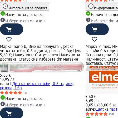
(7)
(10)
Информация за продукт
Информация за
Налично за доставка
Налично за до
Изберете dm магазин
Изберете dm м
Марка: nano-b; Име на продукта: Детска
Марка: elmex; Им
четка за зъби, 0-8 години, розова, 1 бр; Цена:
за зъби 0-6 годин
5,60 €; Наличност: Статус зелен Налично за
Основна цена: 0,05
доставка, Статус сив Изберете dm магазин
Наличност: Стату
доставка, Статус
5,60 €
10,95 лв.
nano-b
Детска четка за зъби, 0-8 години,
розова, 1 бр
(2)
3,40 €
Налично за доставка
6,65 лв.
Изберете dm магазин
0,05 L (68,00 € за 
elmex
Детска паст
(18)