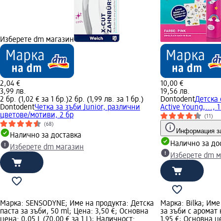
Изберете dm магазин
2,04 €
10,00 €
3,99 лв.
19,56 лв.
2 бр. (1,02 € за 1 бр.)
2 бр. (1,99 лв. за 1 бр.)
Dontodent
Детска 
Dontodent
Четка за зъби Junior, различни
Active Young,..., 1
цветове/мотиви, 2 бр
(11)
(68)
Информация за
Налично за доставка
Налично за до
Изберете dm магазин
Изберете dm м
Марка: SENSODYNE; Име на продукта: Детска
Марка: Bilka; Име
паста за зъби, 50 ml; Цена: 3,50 €; Основна
за зъби с аромат 
цена: 0,05 L (70,00 € за 1 L); Наличност:
1,95 €; Основна це