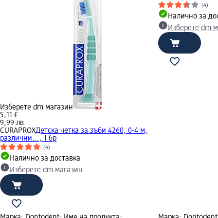
(4)
Налично за до
Изберете dm м
Изберете dm магазин
5,11 €
9,99 лв.
CURAPROX
Детска четка за зъби 4260, 0-4 м,
различни..., 1 бр
(4)
Налично за доставка
Изберете dm магазин
Марка: Dontodent; Име на продукта:
Марка: Dontodent