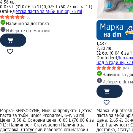
4,56 лв.
0,075 L (31,07 € за 1 L)
0,075 L (60,77 лв. за 1 L)
Oral-B
Детска паста за зъби Junior, 75 ml
(5)
Налично за доставка
Изберете dm магазин
1,43 €
2,80 лв.
32 бр. (0,04 € за 1
Dontodent
Денталн
над 6 години, 32 
(65)
Налично за до
Изберете dm м
Марка: SENSODYNE; Име на продукта: Детска
Марка: Aquafresh
паста за зъби Junior Pronamel, 6+г, 50 ml;
паста за зъби Spla
Цена: 3,50 €; Основна цена: 0,05 L (70,00 € за
Цена: 2,65 €; Осн
1 L); Наличност: Статус зелен Налично за
1 L); Наличност: 
доставка, Статус сив Изберете dm магазин
доставка, Статус