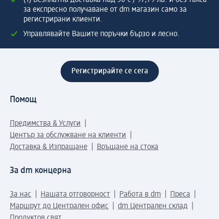
(1) Безплатна доставка над 50 € / 97,79 лв. и без такса
за експресно получаване от dm магазин само за
регистрирани клиенти.
Управлявайте Вашите поръчки бързо и лесно.
Регистрирайте се сега
Помощ
Предимства & Услуги
Център за обслужване на клиенти
Доставка & Изпращане
Връщане на стока
За dm концерна
За нас
Нашата отговорност
Работа в dm
Преса
Маршрут до Централен офис
dm Централен склад
Продуктов свят