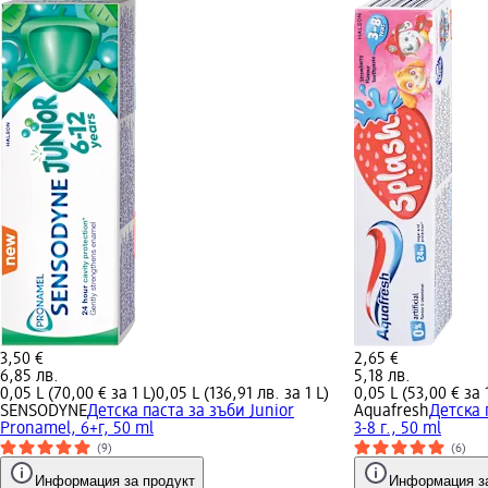
3,50 €
2,65 €
6,85 лв.
5,18 лв.
0,05 L (70,00 € за 1 L)
0,05 L (136,91 лв. за 1 L)
0,05 L (53,00 € за 
SENSODYNE
Детска паста за зъби Junior
Aquafresh
Детска 
Pronamel, 6+г, 50 ml
3-8 г., 50 ml
(9)
(6)
Информация за продукт
Информация за