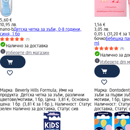
5,60 €
10,95 лв.
1,56 €
nano-b
Детска четка за зъби, 0-8 години,
3,05 лв.
синя, 1 бр
0,05 L (31,20 € за 1
бочко
Бебешка пас
(1)
ml
Налично за доставка
(9)
Изберете dm магазин
Налично за до
Изберете dm м
Марка: Beverly Hills Formula; Име на
Марка: Dontodent
продукта: Детска четка за зъби, различни
зъби за първи зъ
цветове/мотиви, 1 бр; Цена: 3,81 €; Основна
мотиви, 1 бр; Цен
цена: 1 бр. (3,81 € за 1 бр.); Наличност: Статус
Наличност: Стату
зелен Налично за доставка, Статус сив
доставка, Статус