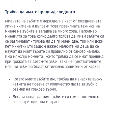
Трябва да имате предвид следното
Миенето на зъбите е неразделна част от ежедневната
лична хигиена и въпреки това правилната техника на
миене на зъбите е загадка за много хора. Например,
мненията за това колко дълго трябва да мием зъбите си
се различават - трябва ли да ги мием две, три или дори
пет минути? Ето защо е важно малките ни деца да се
научат да мият зъбите си правилно от самото начало.
Има няколко момента, които трябва да се имат предвид
при грижата за детските зъби, така че чувствителните
млечни зъби да бъдат оптимално защитени от кариес.
Когато миете зъбите им, трябва да нанасяте върху
четката не повече от количество
паста за зъби
с
размер на грахово зърно.
Децата могат да мият зъбите си самостоятелно от
около тригодишна възраст.