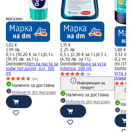
магазин
1,02 €
1,15 €
1,99 лв.
2,25 лв.
1,80 €
0,1 L (10,20 € за 1 L)
0,1 L
0,5 L (2,30 € за 1 L)
0,5 L
3,52 лв.
(19,95 лв. за 1 L)
(4,50 лв. за 1 L)
0,2 ml (9
Dontodent
Детска паста за
Dontodent
Вода за уста
ml (17,60
зъби гел Junior, 6+г, 100
Intensiv, 500 ml
Dontode
ml
уста за 
(9)
плака, 2
(94)
Информация за
Налично за доставка
продукт
Изберете dm магазин
Налично за доставка
Изберете dm магазин
Налич
Избе