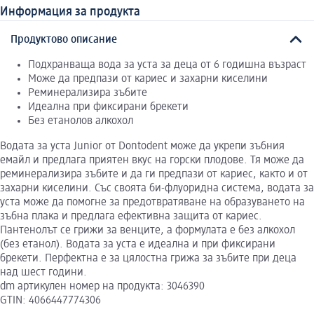
Информация за продукта
Продуктово описание
Подхранваща вода за уста за деца от 6 годишна възраст
Може да предпази от кариес и захарни киселини
Реминерализира зъбите
Идеална при фиксирани брекети
Без етанолов алкохол
Водата за уста Junior от Dontodent може да укрепи зъбния
емайл и предлага приятен вкус на горски плодове. Тя може да
реминерализира зъбите и да ги предпази от кариес, както и от
захарни киселини. Със своята би-флуоридна система, водата за
уста може да помогне за предотвратяване на образуването на
зъбна плака и предлага ефективна защита от кариес.
Пантенолът се грижи за венците, а формулата е без алкохол
(без етанол). Водата за уста е идеална и при фиксирани
брекети. Перфектна е за цялостна грижа за зъбите при деца
над шест години.
dm артикулен номер на продукта: 3046390
GTIN: 4066447774306