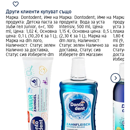
Други клиенти купуват също
Марка: Dontodent; Име на
Марка: Dontodent; Име на
Марка: 
продукта: Детска паста за
продукта: Вода за уста
продукта
зъби гел Junior, 6+г, 100
Intensiv, 500 ml; Цена:
уста за 
ml; Цена: 1,02 €; Основна
1,15 €; Основна цена: 0,5 L
плака, 2
цена: 0,1 L (10,20 € за 1 L);
(2,30 € за 1 L); Марка на
1,80 €; 
Марка на dm лого;
dm лого; Наличност:
ml (9,00
Наличност: Статус зелен
Статус зелен Налично за
на dm л
Налично за доставка,
доставка, Статус сив
Статус 
Статус сив Изберете dm
Изберете dm магазин
доставка
Изберет