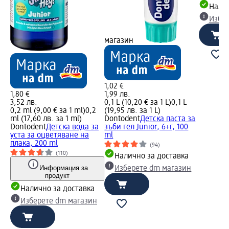
Налич
Избе
магазин
1,02 €
1,80 €
1,99 лв.
3,52 лв.
0,1 L (10,20 € за 1 L)
0,1 L
0,2 ml (9,00 € за 1 ml)
0,2
(19,95 лв. за 1 L)
ml (17,60 лв. за 1 ml)
Dontodent
Детска паста за
Dontodent
Детска вода за
зъби гел Junior, 6+г, 100
уста за оцветяване на
ml
плака, 200 ml
(94)
(110)
Налично за доставка
Информация за
Изберете dm магазин
продукт
Налично за доставка
Изберете dm магазин