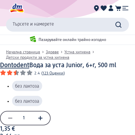
Търсете и намерете
Пазарувайте онлайн трайно изгодно
Начална страница
Здраве
Устна хигиена
Детски продукти за устна хигиена
Dontodent
Вода за уста Junior, 6+г, 500 ml
2.4
(
123 Оценки
)
без лактоза
без лактоза
1,35 €