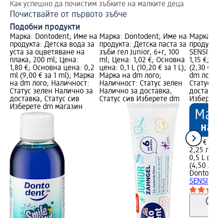
Как успешно да почистим зъбките на малките деца
Почиствайте от първото зъбче
Подобни продукти
Марка: Dontodent; Име на
Марка: Dontodent; Име на
Марка: 
продукта: Детска вода за
продукта: Детска паста за
продукта
уста за оцветяване на
зъби гел Junior, 6+г, 100
SENSITIV
плака, 200 ml; Цена:
ml; Цена: 1,02 €; Основна
1,15 €; 
1,80 €; Основна цена: 0,2
цена: 0,1 L (10,20 € за 1 L);
(2,30 € з
ml (9,00 € за 1 ml); Марка
Марка на dm лого;
dm лого
на dm лого; Наличност:
Наличност: Статус зелен
Статус 
Статус зелен Налично за
Налично за доставка,
доставка
доставка, Статус сив
Статус сив Изберете dm
Изберет
Изберете dm магазин
1,15 €
2,25 лв.
0,5 L (2,
(4,50 лв.
Dontode
SENSITIV