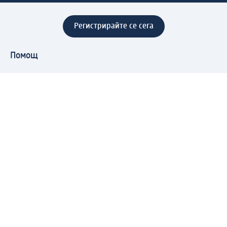
Регистрирайте се сега
Помощ
Предимства & Услуги
Център за обслужване на клиенти
Доставка & Изпращане
Връщане на стока
За dm концерна
За нас
Нашата отговорност
Работа в dm
Преса
Маршрут до Централен офис
dm Централен склад
Продуктов свят
dm Свят