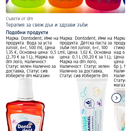
Съвети от dm
До
Терапия за свеж дъх и здрави зъби
Аф
Подобни продукти
Марка: Dontodent; Име на
Марка: Dontodent; Име на
Марка: 
продукта: Вода за уста
продукта: Детска паста за
продукт
Junior, 6+г, 500 ml; Цена:
зъби гел Junior, 6+г, 100
стикове 
1,35 €; Основна цена: 0,5 L
ml; Цена: 1,02 €; Основна
над 6 го
(2,70 € за 1 L); Марка на
цена: 0,1 L (10,20 € за 1 L);
Цена: 1,
dm лого; Наличност:
Марка на dm лого;
цена: 32 
Статус зелен Налично за
Наличност: Статус зелен
бр.); Ма
доставка, Статус сив
Налично за доставка,
Налично
Изберете dm магазин
Статус сив Изберете dm
Налично
Статус 
магазин