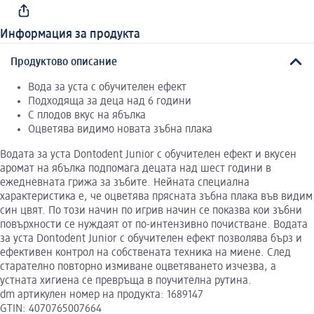
Информация за продукта
Продуктово описание
Вода за уста с обучителен ефект
Подходяща за деца над 6 години
С плодов вкус на ябълка
Оцветява видимо новата зъбна плака
Водата за уста Dontodent Junior с обучителен ефект и вкусен
аромат на ябълка подпомага децата над шест години в
ежедневната грижа за зъбите. Нейната специална
характеристика е, че оцветява прясната зъбна плака във видим
син цвят. По този начин по игрив начин се показва кои зъбни
повърхности се нуждаят от по-интензивно почистване. Водата
за уста Dontodent Junior с обучителен ефект позволява бърз и
ефективен контрол на собствената техника на миене. След
старателно повторно измиване оцветяването изчезва, а
устната хигиена се превръща в поучителна рутина.
dm артикулен номер на продукта: 1689147
GTIN: 4070765007664