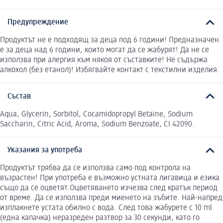
Предупреждение
Продуктът не е подходящ за деца под 6 години! Предназначен
е за деца над 6 години, които могат да се жабурят! Да не се
използва при алергия към някоя от съставките! Не съдържа
алкохол (без етанол)! Избягвайте контакт с текстилни изделия.
Състав
Aqua, Glycerin, Sorbitol, Cocamidopropyl Betaine, Sodium
Saccharin, Citric Acid, Aroma, Sodium Benzoate, CI 42090.
Указания за употреба
Продуктът трябва да се използва само под контрола на
възрастен! При употреба е възможно устната лигавица и езика
също да се оцветят.Оцветяването изчезва след кратък период
от време. Да се използва преди миенето на зъбите. Най-напред
изплакнете устата обилно с вода. След това жабурете с 10 ml
(една капачка) неразреден разтвор за 30 секунди, като го