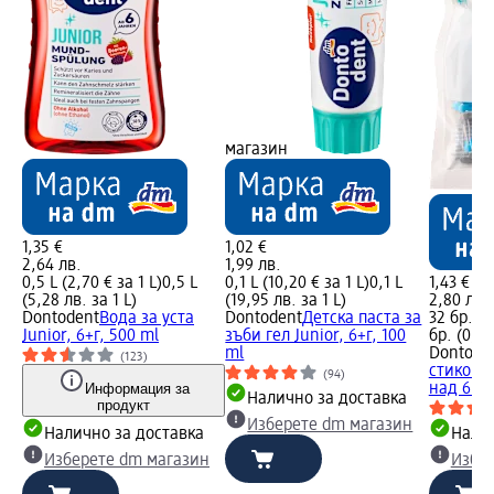
магазин
1,35 €
1,02 €
2,64 лв.
1,99 лв.
0,5 L (2,70 € за 1 L)
0,5 L
0,1 L (10,20 € за 1 L)
0,1 L
1,43 €
(5,28 лв. за 1 L)
(19,95 лв. за 1 L)
2,80 лв.
Dontodent
Вода за уста
Dontodent
Детска паста за
32 бр. (0
Junior, 6+г, 500 ml
зъби гел Junior, 6+г, 100
бр. (0,08
ml
Dontode
(123)
стикове 
(94)
Информация за
над 6 го
Налично за доставка
продукт
Изберете dm магазин
Налично за доставка
Налич
Изберете dm магазин
Избе