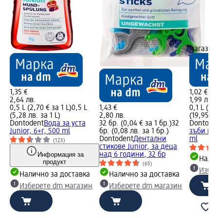
магазин
1,35 €
1,02 €
2,64 лв.
1,99 лв.
0,5 L (2,70 € за 1 L)
0,5 L
1,43 €
0,1 L (10
(5,28 лв. за 1 L)
2,80 лв.
(19,95 лв
Dontodent
Вода за уста
32 бр. (0,04 € за 1 бр.)
32
Dontode
Junior, 6+г, 500 ml
бр. (0,08 лв. за 1 бр.)
зъби гел 
Dontodent
Дентални
ml
(123)
стикове Junior, за деца
Информация за
над 6 години, 32 бр
Налич
продукт
(65)
Избе
Налично за доставка
Налично за доставка
Изберете dm магазин
Изберете dm магазин