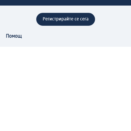
Регистрирайте се сега
Помощ
Предимства & Услуги
Център за обслужване на клиенти
Доставка & Изпращане
Връщане на стока
За dm концерна
За нас
Нашата отговорност
Работа в dm
Преса
Маршрут до Централен офис
dm Централен склад
Продуктов свят
dm Свят