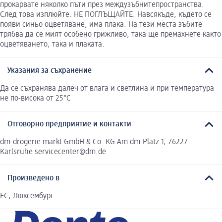
прокарвате няколко пъти през междузъбнитепространства.
След това изплюйте. НЕ ПОГЛЪЩАЙТЕ. Навсякъде, където се
появи синьо оцветяване, има плака. На тези места зъбите
трябва да се мият особено грижливо, така ще премахнете както
оцветяването, така и плаката.
Указания за съхранение
Да се съхранява далеч от влага и светлина и при температура
не по-висока от 25°С
Отговорно предприятие и контакти
dm-drogerie markt GmbH & Co. KG Am dm-Platz 1, 76227
Karlsruhe servicecenter@dm.de
Произведено в
EC, Люксембург