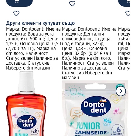
Други клиенти купуват също
Марка: Dontodent; Име на
Марка: Dontodent; Име на
Марка: 
продукта: Вода за уста
продукта: Дентални
продукта
Junior, 6+г, 500 ml; Цена:
стикове Junior, за деца
зъби гел 
1,35 €; Основна цена: 0,5 L
над 6 години, 32 бр;
ml; Цена
(2,70 € за 1 L); Марка на
Цена: 1,43 €; Основна
цена: 0,1
dm лого; Наличност:
цена: 32 бр. (0,04 € за 1
Марка н
Статус зелен Налично за
бр.); Марка на dm лого;
Налично
доставка, Статус сив
Наличност: Статус зелен
Налично
Изберете dm магазин
Налично за доставка,
Статус 
Статус сив Изберете dm
магазин