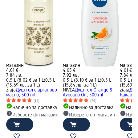
магазин
магазин
магазин
4,01 €
4,05 €
4,01 €
7,84 лв.
7,92 лв.
7,84 лв.
0,5 L (8,02 € за 1 L)
0,5 L
0,5 L (8,10 € за 1 L)
0,5 L
0,5 L (8,
(15,69 лв. за 1 L)
(15,84 лв. за 1 L)
(15,69 лв
ziaja
Душ гел с арганово
NIVEA
Душ гел Orange &
ziaja
Душ
масло, 500 ml
Avocado Oil, 500 ml
Какао, 5
(14)
(20)
Налично за доставка
Налично за доставка
Налич
Изберете dm магазин
Изберете dm магазин
Избе