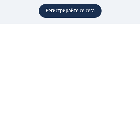
Регистрирайте се сега
Помощ
Предимства & Услуги
Център за обслужване на клиенти
Доставка & Изпращане
Връщане на стока
За dm концерна
За нас
Нашата отговорност
Работа в dm
Преса
Маршрут до Централен офис
dm Централен склад
Продуктов свят
dm Свят