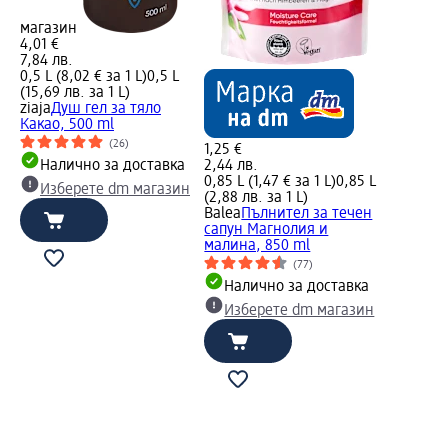
магазин
4,01 €
7,84 лв.
0,5 L (8,02 € за 1 L)
0,5 L
(15,69 лв. за 1 L)
ziaja
Душ гел за тяло
Какао, 500 ml
(26)
1,25 €
Налично за доставка
2,44 лв.
0,85 L (1,47 € за 1 L)
0,85 L
Изберете dm магазин
(2,88 лв. за 1 L)
Balea
Пълнител за течен
сапун Магнолия и
малина, 850 ml
(77)
Налично за доставка
Изберете dm магазин