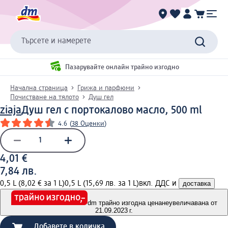
Търсете и намерете
Пазарувайте онлайн трайно изгодно
Начална страница
Грижа и парфюми
Почистване на тялото
Душ гел
ziaja
Душ гел с портокалово масло, 500 ml
4.6
(
38 Оценки
)
4,01 €
7,84 лв.
0,5 L (8,02 € за 1 L)
0,5 L (15,69 лв. за 1 L)
вкл. ДДС и
доставка
dm трайно изгодна цена
неувеличавана от
21.09.2023 г.
Добавете в количка