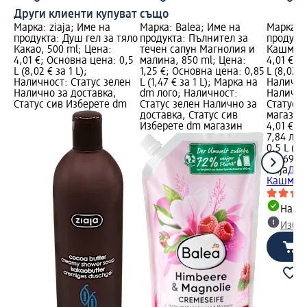
Други клиенти купуват също
Марка: ziaja; Име на
Марка: Balea; Име на
Марка: z
продукта: Душ гел за тяло
продукта: Пълнител за
продукта
Какао, 500 ml; Цена:
течен сапун Магнолия и
Кашмир,
4,01 €; Основна цена: 0,5
малина, 850 ml; Цена:
4,01 €; 
L (8,02 € за 1 L);
1,25 €; Основна цена: 0,85
L (8,02 €
Наличност: Статус зелен
L (1,47 € за 1 L); Марка на
Налично
Налично за доставка,
dm лого; Наличност:
Налично
Статус сив Изберете dm
Статус зелен Налично за
Статус 
доставка, Статус сив
магазин
Изберете dm магазин
4,01 €
7,84 лв.
0,5 L (8,
(15,69 лв
ziaja
Душ
Кашмир,
Налич
Избе