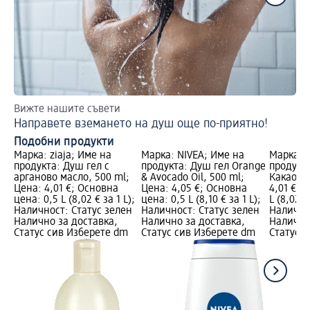
Вижте нашите съвети
Вр
Направете вземането на душ още по-приятно!
Пр
Подобни продукти
Марка: ziaja; Име на
Марка: NIVEA; Име на
Марка: z
продукта: Душ гел с
продукта: Душ гел Orange
продукта
арганово масло, 500 ml;
& Avocado Oil, 500 ml;
Какао, 5
Цена: 4,01 €; Основна
Цена: 4,05 €; Основна
4,01 €; 
цена: 0,5 L (8,02 € за 1 L);
цена: 0,5 L (8,10 € за 1 L);
L (8,02 €
Наличност: Статус зелен
Наличност: Статус зелен
Налично
Налично за доставка,
Налично за доставка,
Налично
Статус сив Изберете dm
Статус сив Изберете dm
Статус 