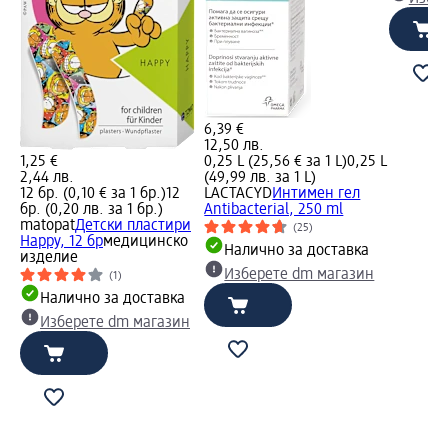
6,39 €
12,50 лв.
1,25 €
0,25 L (25,56 € за 1 L)
0,25 L
2,44 лв.
(49,99 лв. за 1 L)
12 бр. (0,10 € за 1 бр.)
12
LACTACYD
Интимен гел
бр. (0,20 лв. за 1 бр.)
Antibacterial, 250 ml
matopat
Детски пластири
(25)
Happy, 12 бр
медицинско
Налично за доставка
изделие
Изберете dm магазин
(1)
Налично за доставка
Изберете dm магазин