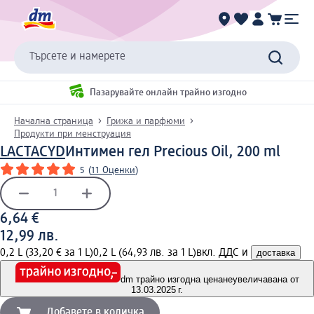
Търсете и намерете
Пазарувайте онлайн трайно изгодно
Начална страница
Грижа и парфюми
Продукти при менструация
LACTACYD
Интимен гел Precious Oil, 200 ml
5
(
11 Оценки
)
6,64 €
12,99 лв.
0,2 L (33,20 € за 1 L)
0,2 L (64,93 лв. за 1 L)
вкл. ДДС и
доставка
dm трайно изгодна цена
неувеличавана от
13.03.2025 г.
Добавете в количка