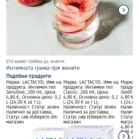
Ето какво трябва да знаете
Пр
Интимната грижа при жените
Ен
Подобни продукти
Марка: LACTACYD; Име на
Марка: LACTACYD; Име на
Марка: 
продукта: Интимен гел
продукта: Интимен гел
продукт
Sensitive, 200 ml; Цена:
Classic, 200 ml; Цена:
Soothing
4,80 €; Основна цена: 0,2
4,80 €; Основна цена: 0,2
4,80 €; 
L (24,00 € за 1 L);
L (24,00 € за 1 L);
L (24,00 
Наличност: Статус зелен
Наличност: Статус зелен
Налично
Налично за доставка,
Налично за доставка,
Налично
Статус сив Изберете dm
Статус сив Изберете dm
Статус 
магазин
магазин
магазин
4,80 €
9,39 лв.
0,2 L (24