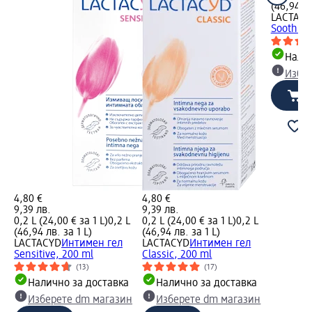
(46,94 лв
LACTAC
Soothing
Налич
Избе
4,80 €
4,80 €
9,39 лв.
9,39 лв.
0,2 L (24,00 € за 1 L)
0,2 L
0,2 L (24,00 € за 1 L)
0,2 L
(46,94 лв. за 1 L)
(46,94 лв. за 1 L)
LACTACYD
Интимен гел
LACTACYD
Интимен гел
Sensitive, 200 ml
Classic, 200 ml
(13)
(17)
Налично за доставка
Налично за доставка
Изберете dm магазин
Изберете dm магазин