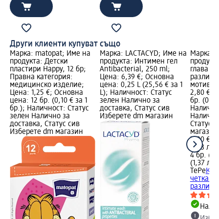
Други клиенти купуват също
Марка: matopat; Име на
Марка: LACTACYD; Име на
Марка: 
продукта: Детски
продукта: Интимен гел
продукта
пластири Happy, 12 бр;
Antibacterial, 250 ml;
глава на
Правна категория:
Цена: 6,39 €; Основна
различн
медицинско изделие;
цена: 0,25 L (25,56 € за 1
мотиви, 
Цена: 1,25 €; Основна
L); Наличност: Статус
2,80 €; 
цена: 12 бр. (0,10 € за 1
зелен Налично за
бр. (0,70
бр.); Наличност: Статус
доставка, Статус сив
Налично
зелен Налично за
Изберете dm магазин
Налично
доставка, Статус сив
Статус 
Изберете dm магазин
магазин
2,80 €
5,48 лв.
4 бр. (0,
(1,37 лв.
TePe
Кап
четка за
различни
Налич
Избе