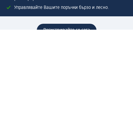
Управлявайте Вашите поръчки бързо и лесно.
Регистрирайте се сега
Помощ
Предимства & Услуги
Център за обслужване на клиенти
Доставка & Изпращане
Връщане на стока
За dm концерна
За нас
Нашата отговорност
Работа в dm
Преса
Маршрут до Централен офис
dm Централен склад
Продуктов свят