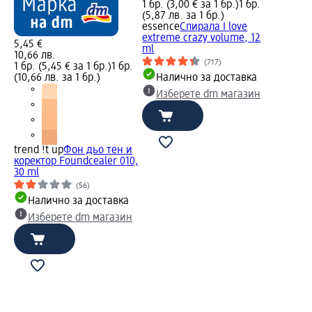
1 бр. (3,00 € за 1 бр.)
1 бр.
(5,87 лв. за 1 бр.)
essence
Спирала I love
extreme crazy volume, 12
5,45 €
ml
10,66 лв.
(717)
1 бр. (5,45 € за 1 бр.)
1 бр.
(10,66 лв. за 1 бр.)
Налично за доставка
Изберете dm магазин
trend !t up
Фон дьо тен и
коректор Foundcealer 010,
30 ml
(56)
Налично за доставка
Изберете dm магазин