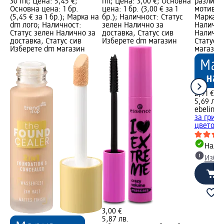
30 ml; Цена: 5,45 €;
ml; Цена: 3,00 €; Основна
различн
Основна цена: 1 бр.
цена: 1 бр. (3,00 € за 1
мотиви, 
(5,45 € за 1 бр.); Марка на
бр.); Наличност: Статус
Марка н
dm лого; Наличност:
зелен Налично за
Налично
Статус зелен Налично за
доставка, Статус сив
Налично
доставка, Статус сив
Изберете dm магазин
Статус 
Изберете dm магазин
магазин
2,91 €
5,69 лв.
ebelin
Пр
за грим
цветове/
Налич
Избе
3,00 €
5,87 лв.