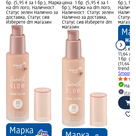
бр. (5,95 € за 1 бр.); Марка
цена: 1 бр. (5,95 € за 1
бр.); Ма
на dm лого; Наличност:
бр.); Марка на dm лого;
Налично
Статус зелен Налично за
Наличност: Статус зелен
Налично
доставка, Статус сив
Налично за доставка,
Статус 
Изберете dm магазин
Статус сив Изберете dm
магазин
магазин
5,95 €
11,64 лв.
1 бр. (5,
(11,64 лв
trend !t 
Smooth G
Налич
Избе