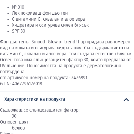
№ 010
Лек покриващ фон дьо тен
С витамини C, сквалан и алое вера
Хидратира и осигурява сияен блясък
SPF 30
Фон дьо тенът Smooth Glow от trend !t up придава равномерен
вид на кожата и осигурява хидратация. Със съдържанието на
витамин C, сквалан и алое вера, той създава естествен блясък.
Освен това има слънцезащитен фактор 30, който предпазва от
UV лъчение. Поносимостта на продукта е дерматологично
потвърдена.
dm артикулен номер на продукта: 2476891
GTIN: 4067796176018
Характеристики на продукта
Съдържащ се слънцезащитен фактор:
30
Основен цвят:
бежов