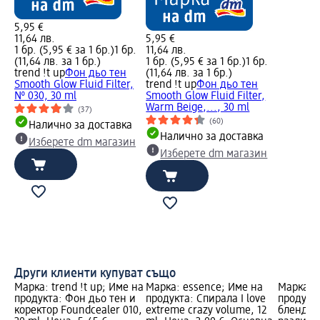
5,95 €
11,64 лв.
5,95 €
1 бр. (5,95 € за 1 бр.)
1 бр.
11,64 лв.
(11,64 лв. за 1 бр.)
1 бр. (5,95 € за 1 бр.)
1 бр.
trend !t up
Фон дьо тен
(11,64 лв. за 1 бр.)
Smooth Glow Fluid Filter,
trend !t up
Фон дьо тен
№ 030, 30 ml
Smooth Glow Fluid Filter,
Warm Beige,..., 30 ml
(37)
(60)
Налично за доставка
Налично за доставка
Изберете dm магазин
Изберете dm магазин
Други клиенти купуват също
Марка: trend !t up; Име на
Марка: essence; Име на
Марка: e
продукта: Фон дьо тен и
продукта: Спирала I love
продукт
коректор Foundcealer 010,
extreme crazy volume, 12
блендер