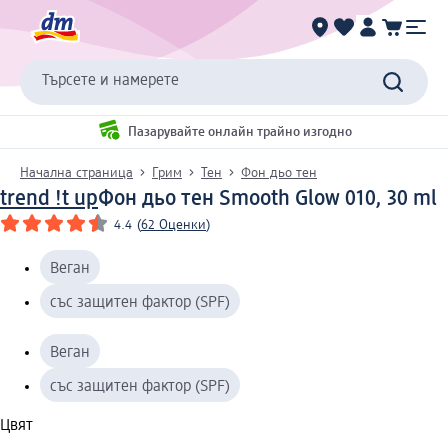
Търсете и намерете
Пазарувайте онлайн трайно изгодно
Начална страница
Грим
Тен
Фон дьо тен
trend !t up
Фон дьо тен Smooth Glow 010, 30 ml
4.4
(
62 Оценки
)
Веган
със защитен фактор (SPF)
Веган
със защитен фактор (SPF)
Цвят