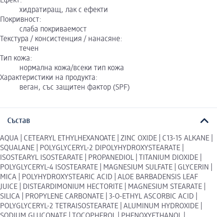
Ефект:
хидратиращ, лак с ефекти
Покривност:
слаба покриваемост
Текстура / консистенция / нанасяне:
течен
Тип кожа:
нормална кожа/всеки тип кожа
Характеристики на продукта:
веган, със защитен фактор (SPF)
Състав
AQUA | CETEARYL ETHYLHEXANOATE | ZINC OXIDE | C13-15 ALKANE |
SQUALANE | POLYGLYCERYL-2 DIPOLYHYDROXYSTEARATE |
ISOSTEARYL ISOSTEARATE | PROPANEDIOL | TITANIUM DIOXIDE |
POLYGLYCERYL-4 ISOSTEARATE | MAGNESIUM SULFATE | GLYCERIN |
MICA | POLYHYDROXYSTEARIC ACID | ALOE BARBADENSIS LEAF
JUICE | DISTEARDIMONIUM HECTORITE | MAGNESIUM STEARATE |
SILICA | PROPYLENE CARBONATE | 3-O-ETHYL ASCORBIC ACID |
POLYGLYCERYL-2 TETRAISOSTEARATE | ALUMINUM HYDROXIDE |
SODIUM GLUCONATE | TOCOPHEROL | PHENOXYETHANOL |