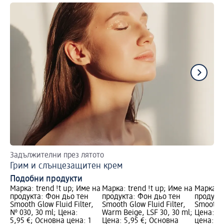
Задължителни през лятото
Пе
Грим и слънцезащитен крем
Бл
Подобни продукти
Марка: trend !t up; Име на
Марка: trend !t up; Име на
Марка: t
продукта: Фон дьо тен
продукта: Фон дьо тен
продукт
Smooth Glow Fluid Filter,
Smooth Glow Fluid Filter,
Smooth G
№ 030, 30 ml; Цена:
Warm Beige, LSF 30, 30 ml;
Цена: 5,
5,95 €; Основна цена: 1
Цена: 5,95 €; Основна
цена: 1 б