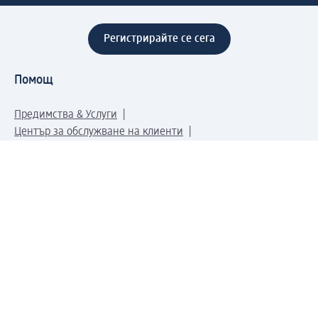
Регистрирайте се сега
Помощ
Предимства & Услуги
Център за обслужване на клиенти
Доставка & Изпращане
Връщане на стока
За dm концерна
За нас
Нашата отговорност
Работа в dm
Преса
Маршрут до Централен офис
dm Централен склад
Продуктов свят
dm Свят