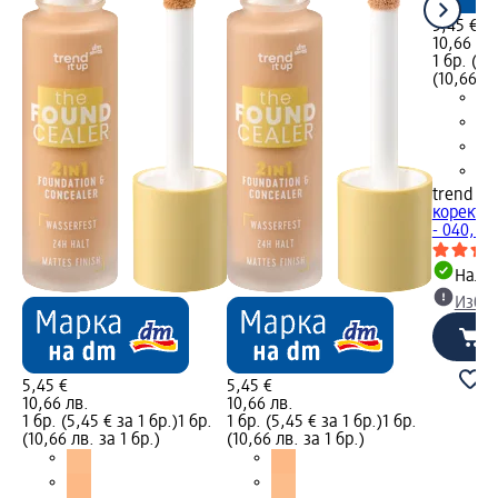
5,45 €
10,66 лв
1 бр. (5,
(10,66 лв
trend !t 
коректор
- 040, 30
Налич
Избе
5,45 €
5,45 €
10,66 лв.
10,66 лв.
1 бр. (5,45 € за 1 бр.)
1 бр.
1 бр. (5,45 € за 1 бр.)
1 бр.
(10,66 лв. за 1 бр.)
(10,66 лв. за 1 бр.)