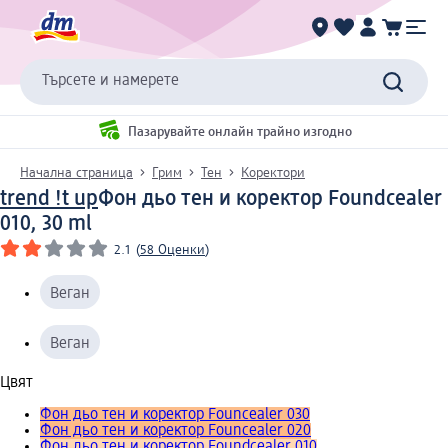
Търсете и намерете
Пазарувайте онлайн трайно изгодно
Начална страница
Грим
Тен
Коректори
trend !t up
Фон дьо тен и коректор Foundcealer
010, 30 ml
2.1
(
58 Оценки
)
Веган
Веган
Цвят
Фон дьо тен и коректор Founcealer 030
Фон дьо тен и коректор Founcealer 020
Фон дьо тен и коректор Foundcealer 010