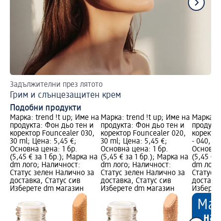
Задължителни през лятото
Пе
Грим и слънцезащитен крем
Бл
Подобни продукти
Марка: trend !t up; Име на
Марка: trend !t up; Име на
Марка: t
продукта: Фон дьо тен и
продукта: Фон дьо тен и
продукта
коректор Founcealer 030,
коректор Founcealer 020,
коректор
30 ml; Цена: 5,45 €;
30 ml; Цена: 5,45 €;
- 040, 30
Основна цена: 1 бр.
Основна цена: 1 бр.
Основна 
(5,45 € за 1 бр.); Марка на
(5,45 € за 1 бр.); Марка на
(5,45 € 
dm лого; Наличност:
dm лого; Наличност:
dm лого
Статус зелен Налично за
Статус зелен Налично за
Статус 
доставка, Статус сив
доставка, Статус сив
доставка
Изберете dm магазин
Изберете dm магазин
Изберет