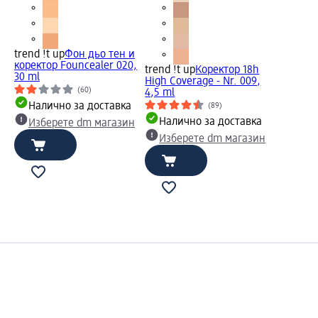
trend !t up
Фон дьо тен и
коректор Founcealer 020,
trend !t up
Коректор 18h
30 ml
High Coverage - Nr. 009,
(60)
4,5 ml
Налично за доставка
(89)
Налично за доставка
Изберете dm магазин
Изберете dm магазин