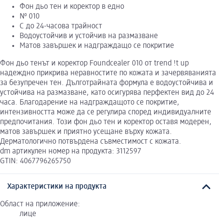
Фон дьо тен и коректор в едно
№ 010
С до 24-часова трайност
Водоустойчив и устойчив на размазване
Матов завършек и надграждащо се покритие
Фон дьо тенът и коректор Foundcealer 010 от trend !t up
надеждно прикрива неравностите по кожата и зачервяванията
за безупречен тен. Дълготрайната формула е водоустойчива и
устойчива на размазване, като осигурява перфектен вид до 24
часа. Благодарение на надграждащото се покритие,
интензивността може да се регулира според индивидуалните
предпочитания. Този фон дьо тен и коректор оставя модерен,
матов завършек и приятно усещане върху кожата.
Дерматологично потвърдена съвместимост с кожата.
dm артикулен номер на продукта: 3112597
GTIN: 4067796265750
Характеристики на продукта
Област на приложение:
лице