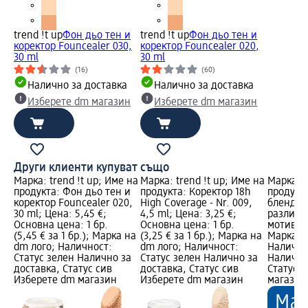
trend !t up
Фон дьо тен и
trend !t up
Фон дьо тен и
коректор Founcealer 030,
коректор Founcealer 020,
30 ml
30 ml
(16)
(60)
Налично за доставка
Налично за доставка
Изберете dm магазин
Изберете dm магазин
Други клиенти купуват също
Марка: trend !t up; Име на
Марка: trend !t up; Име на
Марка: e
продукта: Фон дьо тен и
продукта: Коректор 18h
продукт
коректор Founcealer 020,
High Coverage - Nr. 009,
блендер
30 ml; Цена: 5,45 €;
4,5 ml; Цена: 3,25 €;
различн
Основна цена: 1 бр.
Основна цена: 1 бр.
мотиви, 
(5,45 € за 1 бр.); Марка на
(3,25 € за 1 бр.); Марка на
Марка н
dm лого; Наличност:
dm лого; Наличност:
Налично
Статус зелен Налично за
Статус зелен Налично за
Налично
доставка, Статус сив
доставка, Статус сив
Статус 
Изберете dm магазин
Изберете dm магазин
магазин