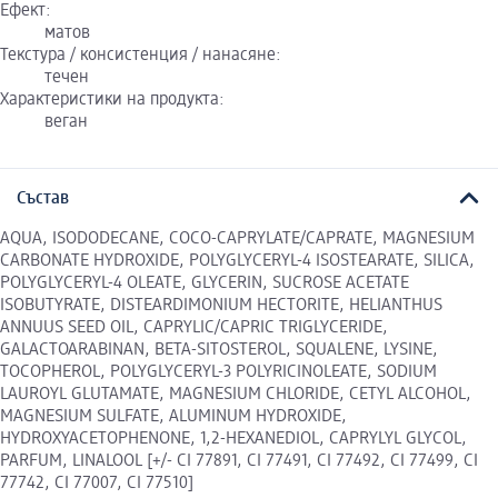
Ефект:
матов
Текстура / консистенция / нанасяне:
течен
Характеристики на продукта:
веган
Състав
AQUA, ISODODECANE, COCO-CAPRYLATE/CAPRATE, MAGNESIUM
CARBONATE HYDROXIDE, POLYGLYCERYL-4 ISOSTEARATE, SILICA,
POLYGLYCERYL-4 OLEATE, GLYCERIN, SUCROSE ACETATE
ISOBUTYRATE, DISTEARDIMONIUM HECTORITE, HELIANTHUS
ANNUUS SEED OIL, CAPRYLIC/CAPRIC TRIGLYCERIDE,
GALACTOARABINAN, BETA-SITOSTEROL, SQUALENE, LYSINE,
TOCOPHEROL, POLYGLYCERYL-3 POLYRICINOLEATE, SODIUM
LAUROYL GLUTAMATE, MAGNESIUM CHLORIDE, CETYL ALCOHOL,
MAGNESIUM SULFATE, ALUMINUM HYDROXIDE,
HYDROXYACETOPHENONE, 1,2-HEXANEDIOL, CAPRYLYL GLYCOL,
PARFUM, LINALOOL [+/- CI 77891, CI 77491, CI 77492, CI 77499, CI
77742, CI 77007, CI 77510]