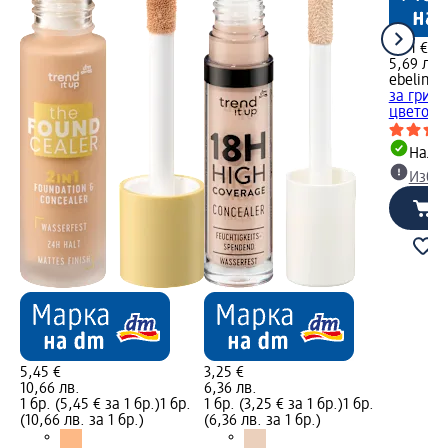
2,91 €
5,69 лв.
ebelin
Пр
за грим
цветове/
Налич
Избе
5,45 €
3,25 €
10,66 лв.
6,36 лв.
1 бр. (5,45 € за 1 бр.)
1 бр.
1 бр. (3,25 € за 1 бр.)
1 бр.
(10,66 лв. за 1 бр.)
(6,36 лв. за 1 бр.)