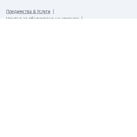
Предимства & Услуги
Център за обслужване на клиенти
Доставка & Изпращане
Връщане на стока
За dm концерна
За нас
Нашата отговорност
Работа в dm
Преса
Маршрут до Централен офис
dm Централен склад
Продуктов свят
dm Свят
Сертификати