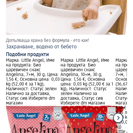
Допълваща храна без формула - ето как!
Бъ
Захранване, водено от бебето
Ид
Подобни продукти
Марка: Little Angel; Име
Марка: Little Angel; Име
Марка: L
на продукта: Био
на продукта: Био
на проду
царевичен снакс
царевичен снакс
царевиче
Angelina, 7+м, 30 g; Цена:
Angelina, 10+м, 30 g;
7+м, 30 g
1,56 €; Основна цена: 0,03
Цена: 1,56 €; Основна
Основна 
kg (52,00 € за 1 kg);
цена: 0,03 kg (52,00 € за 1
(36,67 € 
Наличност: Статус зелен
kg); Наличност: Статус
Налично
Налично за доставка,
зелен Налично за
Налично
Статус сив Изберете dm
доставка, Статус сив
Статус 
магазин
Изберете dm магазин
магазин
1,10 €
2,15 лв.
0,03 kg (
kg)
0,03 k
kg)
Little An