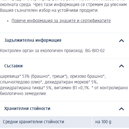
околната среда. Чрез тази информация се стремим да улесним
Вашия съзнателен избор на устойчиви продукти.
Повече информация за знаците и сертификатите
Задължителна информация
Контролен орган за екологичен произход: BG-BIO-02
Съставки
царевица* 53% (брашно*, трици*), оризово брашно*,
слънчогледово олио*, дехидратиран морков* 5%,
дехидратирана тиква* 5%, витамин В1 <0,1%. * от контролирано
биологично земеделие.
Хранителни стойности
Средни хранителни стойности
на 100 g