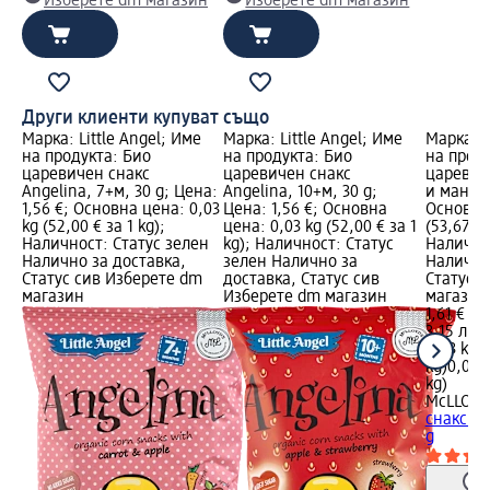
Изберете dm магазин
Изберете dm магазин
Други клиенти купуват също
Марка: Little Angel; Име
Марка: Little Angel; Име
Марка: 
на продукта: Био
на продукта: Био
на проду
царевичен снакс
царевичен снакс
царевич
Angelina, 7+м, 30 g; Цена:
Angelina, 10+м, 30 g;
и манго, 
1,56 €; Основна цена: 0,03
Цена: 1,56 €; Основна
Основна 
kg (52,00 € за 1 kg);
цена: 0,03 kg (52,00 € за 1
(53,67 € 
Наличност: Статус зелен
kg); Наличност: Статус
Налично
Налично за доставка,
зелен Налично за
Налично
Статус сив Изберете dm
доставка, Статус сив
Статус 
магазин
Изберете dm магазин
магазин
1,61 €
3,15 лв.
0,03 kg (
kg)
0,03 k
kg)
McLLOYD
снакс с 
g