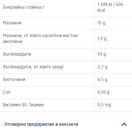
1 698 kJ / 404
Енергийна стойност
kcal
Мазнини
15 g
Мазнини, от които наситени мастни
1,9 g
киселини
Въглехидрати
59 g
Въглехидрати, от които захар
2,7 g
Белтъчини
6,5 g
Сол
0,03 g
Витамин B1, Тиамин
0,5 mg
Отговорно предприятие и контакти