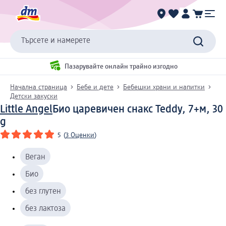
Търсете и намерете
Пазарувайте онлайн трайно изгодно
Начална страница
Бебе и дете
Бебешки храни и напитки
Детски закуски
Little Angel
Био царевичен снакс Teddy, 7+м, 30
g
5
(
3 Оценки
)
Веган
Био
без глутен
без лактоза