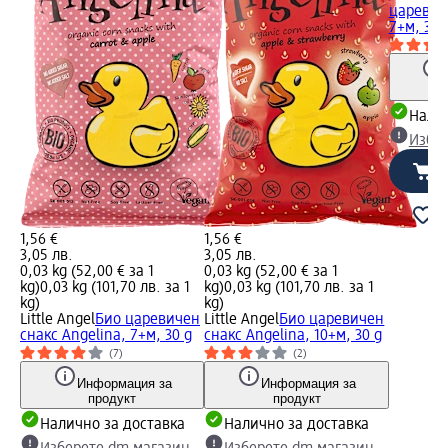
царевиче
7+м, 30 
Налич
Избе
1,56 €
1,56 €
3,05 лв.
3,05 лв.
0,03 kg (52,00 € за 1
0,03 kg (52,00 € за 1
kg)
0,03 kg (101,70 лв. за 1
kg)
0,03 kg (101,70 лв. за 1
kg)
kg)
Little Angel
Био царевичен
Little Angel
Био царевичен
снакс Angelina, 7+м, 30 g
снакс Angelina, 10+м, 30 g
(7)
(2)
Информация за
Информация за
продукт
продукт
Налично за доставка
Налично за доставка