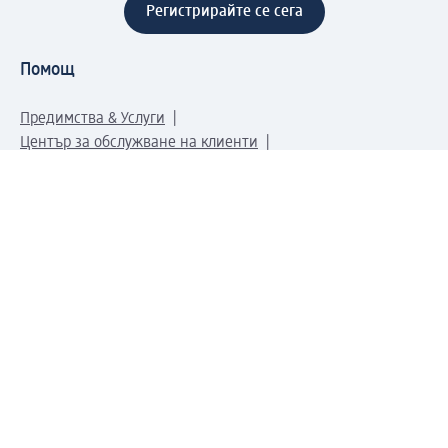
Регистрирайте се сега
Помощ
Предимства & Услуги
Център за обслужване на клиенти
Доставка & Изпращане
Връщане на стока
За dm концерна
За нас
Нашата отговорност
Работа в dm
Преса
Маршрут до Централен офис
dm Централен склад
Продуктов свят
dm Свят