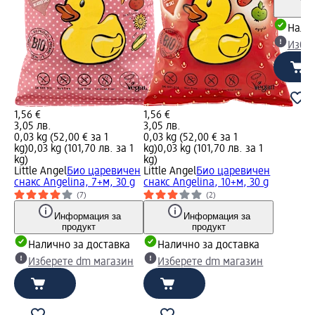
Налич
Избе
1,56 €
1,56 €
3,05 лв.
3,05 лв.
0,03 kg (52,00 € за 1
0,03 kg (52,00 € за 1
kg)
0,03 kg (101,70 лв. за 1
kg)
0,03 kg (101,70 лв. за 1
kg)
kg)
Little Angel
Био царевичен
Little Angel
Био царевичен
снакс Angelina, 7+м, 30 g
снакс Angelina, 10+м, 30 g
(7)
(2)
Информация за
Информация за
продукт
продукт
Налично за доставка
Налично за доставка
Изберете dm магазин
Изберете dm магазин