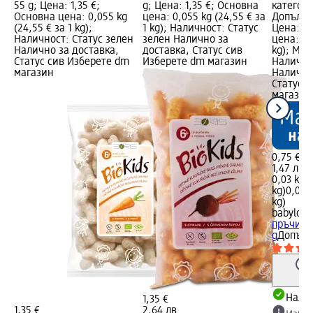
55 g; Цена: 1,35 €;
g; Цена: 1,35 €; Основна
категори
Основна цена: 0,055 kg
цена: 0,055 kg (24,55 € за
Допълни
(24,55 € за 1 kg);
1 kg); Наличност: Статус
Цена: 0,
Наличност: Статус зелен
зелен Налично за
цена: 0,0
Налично за доставка,
доставка, Статус сив
kg); Мар
Статус сив Изберете dm
Изберете dm магазин
Налично
магазин
Налично
Статус 
магазин
0,75 €
1,47 лв.
0,03 kg (
kg)
0,03 k
kg)
babylove
пръчици,
g
Допълн
Налич
1,35 €
1,35 €
2,64 лв.