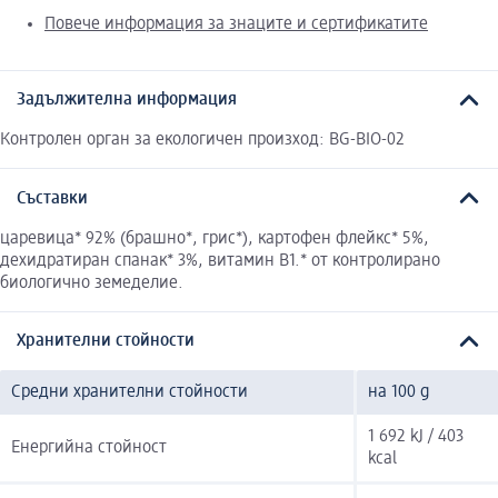
Повече информация за знаците и сертификатите
Задължителна информация
Контролен орган за екологичен произход: BG-BIO-02
Съставки
царевица* 92% (брашно*, грис*), картофен флейкс* 5%,
дехидратиран спанак* 3%, витамин В1.* от контролирано
биологично земеделие.
Хранителни стойности
Средни хранителни стойности
на 100 g
1 692 kJ / 403
Енергийна стойност
kcal