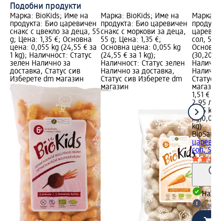
Подобни продукти
Марка: BioKids; Име на
Марка: BioKids; Име на
Марка: 
продукта: Био царевичен
продукта: Био царевичен
продукт
снакс с цвекло за деца, 55
снакс с моркови за деца,
царевич
g; Цена: 1,35 €; Основна
55 g; Цена: 1,35 €;
сол, 50 g
цена: 0,055 kg (24,55 € за
Основна цена: 0,055 kg
Основна 
1 kg); Наличност: Статус
(24,55 € за 1 kg);
(30,20 € 
зелен Налично за
Наличност: Статус зелен
Налично
доставка, Статус сив
Налично за доставка,
Налично
Изберете dm магазин
Статус сив Изберете dm
Статус 
магазин
магазин
1,51 €
2,95 лв.
0,05 kg (
kg)
0,05 k
kg)
BioSaur
царевич
сол, 50 
Налич
Избе