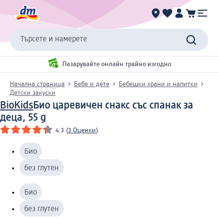
Търсете и намерете
Пазарувайте онлайн трайно изгодно
Начална страница
Бебе и дете
Бебешки храни и напитки
Детски закуски
BioKids
Био царевичен снакс със спанак за
деца, 55 g
4.3
(
3 Оценки
)
Био
без глутен
Био
без глутен