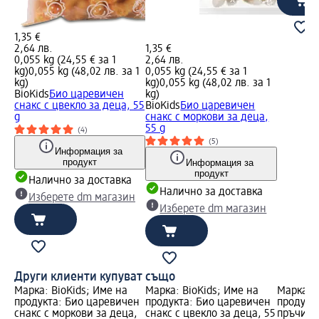
1,35 €
2,64 лв.
1,35 €
0,055 kg (24,55 € за 1
2,64 лв.
kg)
0,055 kg (48,02 лв. за 1
0,055 kg (24,55 € за 1
kg)
kg)
0,055 kg (48,02 лв. за 1
BioKids
Био царевичен
kg)
снакс с цвекло за деца, 55
BioKids
Био царевичен
g
снакс с моркови за деца,
55 g
(4)
(5)
Информация за
продукт
Информация за
продукт
Налично за доставка
Налично за доставка
Изберете dm магазин
Изберете dm магазин
Други клиенти купуват също
Марка: BioKids; Име на
Марка: BioKids; Име на
Марка: b
продукта: Био царевичен
продукта: Био царевичен
продукт
снакс с моркови за деца,
снакс с цвекло за деца, 55
пръчици,