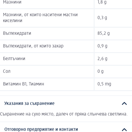
Мазнини
1,8 g
Мазнини, от които наситени мастни
0,3 g
киселини
Въглехидрати
85,2 g
Въглехидрати, от които захар
0,9 g
Белтъчини
2,6 g
Сол
0 g
Витамин B1, Тиамин
0,5 mg
Указания за съхранение
Съхранение на сухо място, далеч от пряка слънчева светлина.
Отговорно предприятие и контакти