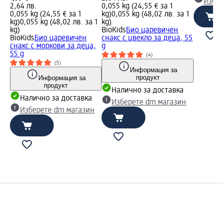
Избе
2,64 лв.
0,055 kg (24,55 € за 1
0,055 kg (24,55 € за 1
kg)
0,055 kg (48,02 лв. за 1
kg)
0,055 kg (48,02 лв. за 1
kg)
kg)
BioKids
Био царевичен
BioKids
Био царевичен
снакс с цвекло за деца, 55
снакс с моркови за деца,
g
55 g
(4)
(5)
Информация за
продукт
Информация за
продукт
Налично за доставка
Налично за доставка
Изберете dm магазин
Изберете dm магазин