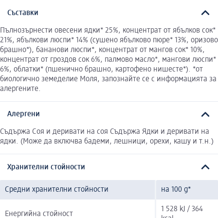
Съставки
Пълнозърнести овесени ядки* 25%, концентрат от ябълков сок*
21%, ябълкови люспи* 14% (сушено ябълково пюре* 13%, оризово
брашно*), бананови люспи*, концентрат от мангов сок* 10%,
концентрат от гроздов сок 6%, палмово масло*, мангови люспи*
6%, облатки* (пшенично брашно, картофено нишесте*). *от
биологично земеделие Моля, запознайте се с информацията за
алергените.
Алергени
Съдържа Соя и деривати на соя Съдържа Ядки и деривати на
ядки. (Може да включва бадеми, лешници, орехи, кашу и т.н.)
Хранителни стойности
Средни хранителни стойности
на 100 g*
1 528 kJ / 364
Енергийна стойност