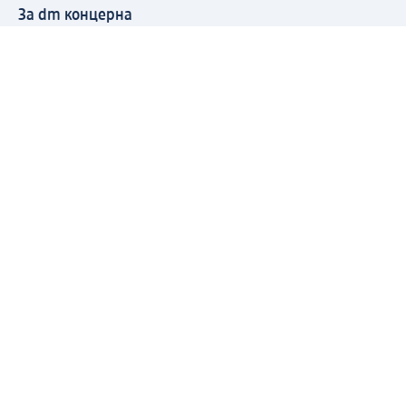
За dm концерна
За нас
Нашата отговорност
Работа в dm
Преса
Маршрут до Централен офис
dm Централен склад
Продуктов свят
dm Свят
Сертификати