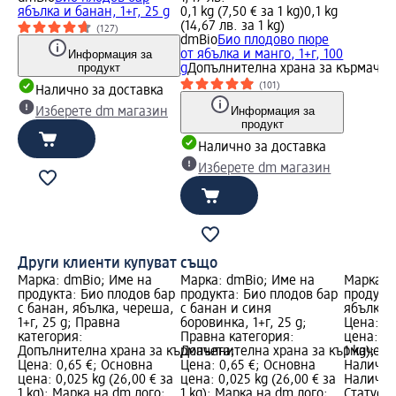
ябълка и банан, 1+г, 25 g
0,1 kg (7,50 € за 1 kg)
0,1 kg
(14,67 лв. за 1 kg)
(127)
dmBio
Био плодово пюре
Информация за
от ябълка и манго, 1+г, 100
продукт
g
Допълнителна храна за кърмачет
(101)
Налично за доставка
Информация за
Изберете dm магазин
продукт
Налично за доставка
Изберете dm магазин
Други клиенти купуват също
Марка: dmBio; Име на
Марка: dmBio; Име на
Марка: 
продукта: Био плодов бар
продукта: Био плодов бар
продукт
с банан, ябълка, череша,
с банан и синя
ябълка и
1+г, 25 g; Правна
боровинка, 1+г, 25 g;
Цена: 0,
категория:
Правна категория:
цена: 0,
Допълнителна храна за кърмачета;
Допълнителна храна за кърмачета
1 kg); М
Цена: 0,65 €; Основна
Цена: 0,65 €; Основна
Налично
цена: 0,025 kg (26,00 € за
цена: 0,025 kg (26,00 € за
Налично
1 kg); Марка на dm лого;
1 kg); Марка на dm лого;
Статус 