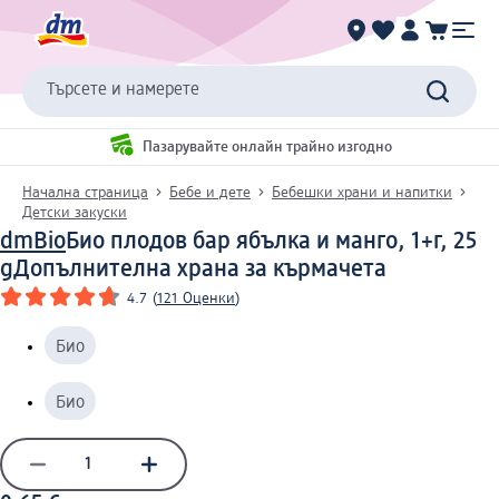
Търсете и намерете
Пазарувайте онлайн трайно изгодно
Начална страница
Бебе и дете
Бебешки храни и напитки
Детски закуски
dmBio
Био плодов бар ябълка и манго, 1+г, 25
g
Допълнителна храна за кърмачета
4.7
(
121 Оценки
)
Био
Био