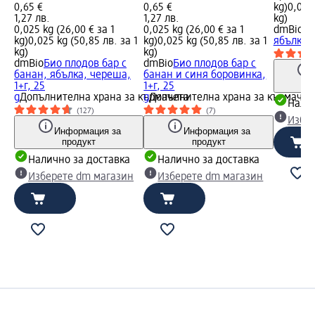
0,65 €
0,65 €
kg)
0,025 
1,27 лв.
1,27 лв.
kg)
0,025 kg (26,00 € за 1
0,025 kg (26,00 € за 1
dmBio
Би
kg)
0,025 kg (50,85 лв. за 1
kg)
0,025 kg (50,85 лв. за 1
ябълка и
kg)
kg)
dmBio
Био плодов бар с
dmBio
Био плодов бар с
банан, ябълка, череша,
банан и синя боровинка,
1+г, 25
1+г, 25
g
Допълнителна храна за кърмачета
g
Допълнителна храна за кърмачет
Налич
(127)
(7)
Избе
Информация за
Информация за
продукт
продукт
Налично за доставка
Налично за доставка
Изберете dm магазин
Изберете dm магазин