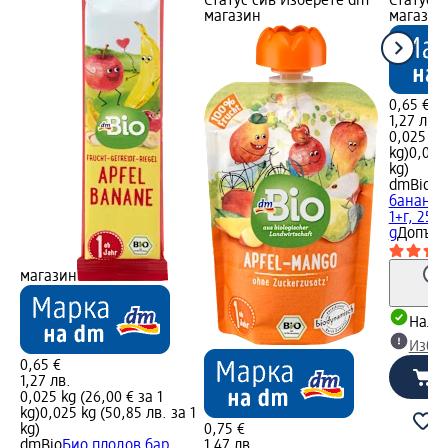
Статус сив Изберете dm
Статус 
магазин
магазин
0,65 €
1,27 лв.
0,025 kg 
kg)
0,025 
kg)
dmBio
Би
банан, 
1+г, 25
g
Допълн
магазин
Налич
Избе
0,65 €
1,27 лв.
0,025 kg (26,00 € за 1
kg)
0,025 kg (50,85 лв. за 1
kg)
0,75 €
dmBio
Био плодов бар
1,47 лв.