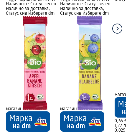
Наличност: Статус зелен
Наличност: Статус зелен
Налично за доставка,
Налично за доставка,
Статус сив Изберете dm
Статус сив Изберете dm
магазин
магазин
магазин
0,65 €
1,27 лв.
0,025 kg 