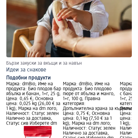
Бързи закуски за вкъщи и за навън
До
Идеи за снакове
За
Подобни продукти
Марка: dmBio; Име на
Марка: dmBio; Име на
Марка: 
продукта: Био плодов бар
продукта: Био плодово
продукт
ябълка и банан, 1+г, 25 g;
пюре от ябълка и манго,
с банан,
Цена: 0,65 €; Основна
1+г, 100 g; Правна
1+г, 25 
цена: 0,025 kg (26,00 € за
категория:
категори
1 kg); Марка на dm лого;
Допълнителна храна за кърмачета
Допълни
Наличност: Статус зелен
Цена: 0,75 €; Основна
Цена: 0,
Налично за доставка,
цена: 0,1 kg (7,50 € за 1
цена: 0,
Статус сив Изберете dm
kg); Марка на dm лого;
1 kg); М
Наличност: Статус зелен
Налично
Налично за доставка,
Налично