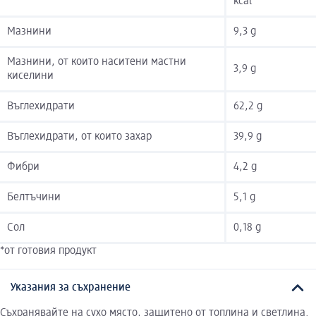
kcal
Мазнини
9,3 g
Мазнини, от които наситени мастни
3,9 g
киселини
Въглехидрати
62,2 g
Въглехидрати, от които захар
39,9 g
Фибри
4,2 g
Белтъчини
5,1 g
Сол
0,18 g
*от готовия продукт
Указания за съхранение
Съхранявайте на сухо място, защитено от топлина и светлина.