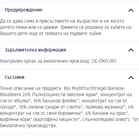
Предупреждение
Да се дава само в присъствието на възрастен и не когато
детето лежи или се движи. Грижете се редовно за зъбите на
Вашето дете още от появата на първите зъбки.
Задължителна информация
Контролен орган за екологичен произход: DE-ÖKO-001
Съставки
Точно описание на продукта: Bio Multifruchtriegel Banane-
Blaubeere 26% Пълнозърнести овесени ядки*, концентрат на
сок от ябълка*, 16% бананов флейкс*, концентрат на сок от
грозде*, 10% смлени сухари от спелта*, палмова мазнина*, 4%
концентрат на сок от синя боровинка*, 4% банани на прах*,
вафлени кори* (картофено нишесте*, слънчогледово олио*). *от
биологично производство.