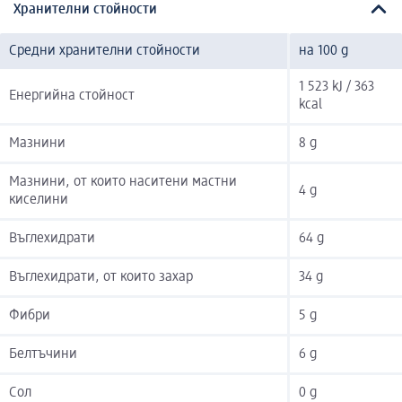
Хранителни стойности
Средни хранителни стойности
на 100 g
1 523 kJ / 363
Енергийна стойност
kcal
Мазнини
8 g
Мазнини, от които наситени мастни
4 g
киселини
Въглехидрати
64 g
Въглехидрати, от които захар
34 g
Фибри
5 g
Белтъчини
6 g
Сол
0 g