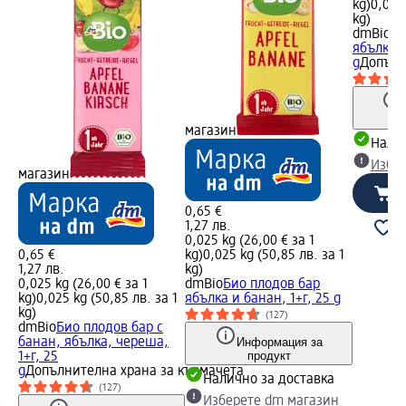
kg)
0,025 
kg)
dmBio
Би
ябълка и
g
Допълн
магазин
Налич
Избе
магазин
0,65 €
1,27 лв.
0,025 kg (26,00 € за 1
0,65 €
kg)
0,025 kg (50,85 лв. за 1
1,27 лв.
kg)
0,025 kg (26,00 € за 1
dmBio
Био плодов бар
kg)
0,025 kg (50,85 лв. за 1
ябълка и банан, 1+г, 25 g
kg)
(127)
dmBio
Био плодов бар с
банан, ябълка, череша,
Информация за
продукт
1+г, 25
g
Допълнителна храна за кърмачета
Налично за доставка
(127)
Изберете dm магазин