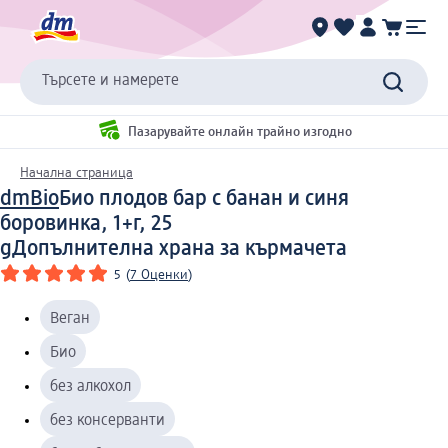
Търсете и намерете
Пазарувайте онлайн трайно изгодно
Начална страница
dmBio
Био плодов бар с банан и синя
боровинка, 1+г, 25
g
Допълнителна храна за кърмачета
5
(
7 Оценки
)
Веган
Био
без алкохол
без консерванти