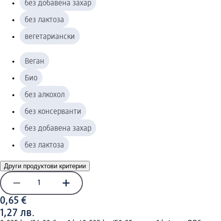
без добавена захар
без лактоза
вегетариански
Веган
Био
без алкохол
без консерванти
без добавена захар
без лактоза
Други продуктови критерии
0,65 €
1,27 лв.