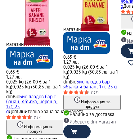
ябълка и
g
Допълн
магазин
Налич
Избе
магазин
0,65 €
1,27 лв.
0,025 kg (26,00 € за 1
0,65 €
kg)
0,025 kg (50,85 лв. за 1
1,27 лв.
kg)
0,025 kg (26,00 € за 1
dmBio
Био плодов бар
kg)
0,025 kg (50,85 лв. за 1
ябълка и банан, 1+г, 25 g
kg)
(127)
dmBio
Био плодов бар с
банан, ябълка, череша,
Информация за
продукт
1+г, 25
g
Допълнителна храна за кърмачета
Налично за доставка
(127)
Изберете dm магазин
Информация за
продукт