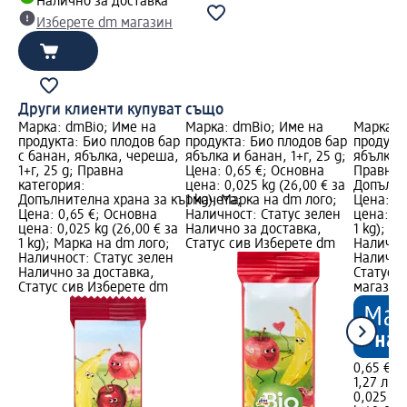
Налично за доставка
Изберете dm магазин
Други клиенти купуват също
Марка: dmBio; Име на
Марка: dmBio; Име на
Марка: 
продукта: Био плодов бар
продукта: Био плодов бар
продукт
с банан, ябълка, череша,
ябълка и банан, 1+г, 25 g;
ябълка и
1+г, 25 g; Правна
Цена: 0,65 €; Основна
Правна 
категория:
цена: 0,025 kg (26,00 € за
Допълни
Допълнителна храна за кърмачета;
1 kg); Марка на dm лого;
Цена: 0,
Цена: 0,65 €; Основна
Наличност: Статус зелен
цена: 0,
цена: 0,025 kg (26,00 € за
Налично за доставка,
1 kg); М
1 kg); Марка на dm лого;
Статус сив Изберете dm
Налично
Наличност: Статус зелен
Налично
Налично за доставка,
Статус 
Статус сив Изберете dm
магазин
0,65 €
1,27 лв.
0,025 kg 