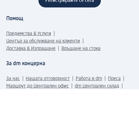
Регистрирайте се сега
Помощ
Предимства & Услуги
Център за обслужване на клиенти
Доставка & Изпращане
Връщане на стока
За dm концерна
За нас
Нашата отговорност
Работа в dm
Преса
Маршрут до Централен офис
dm Централен склад
Продуктов свят
dm Свят