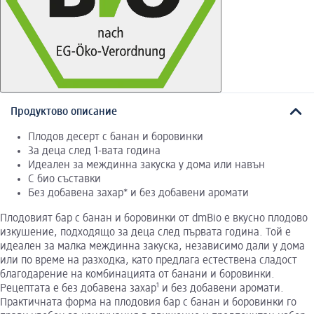
Продуктово описание
Плодов десерт с банан и боровинки
За деца след 1-вата година
Идеален за междинна закуска у дома или навън
С био съставки
Без добавена захар* и без добавени аромати
Плодовият бар с банан и боровинки от dmBio е вкусно плодово
изкушение, подходящо за деца след първата година. Той е
идеален за малка междинна закуска, независимо дали у дома
или по време на разходка, като предлага естествена сладост
благодарение на комбинацията от банани и боровинки.
Рецептата е без добавена захар¹ и без добавени аромати.
Практичната форма на плодовия бар с банан и боровинки го