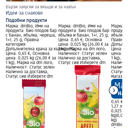
Бързи закуски за вкъщи и за навън
До
Идеи за снакове
За
Подобни продукти
Марка: dmBio; Име на
Марка: dmBio; Име на
Марка: 
продукта: Био плодов бар
продукта: Био плодов бар
продукт
с банан, ябълка, череша,
ябълка и банан, 1+г, 25 g;
ябълка и
1+г, 25 g; Правна
Цена: 0,65 €; Основна
Правна 
категория:
цена: 0,025 kg (26,00 € за
Допълни
Допълнителна храна за кърмачета;
1 kg); Марка на dm лого;
Цена: 0,
Цена: 0,65 €; Основна
Наличност: Статус зелен
цена: 0,
цена: 0,025 kg (26,00 € за
Налично за доставка,
1 kg); М
1 kg); Марка на dm лого;
Статус сив Изберете dm
Налично
Наличност: Статус зелен
Налично
Налично за доставка,
Статус 
Статус сив Изберете dm
магазин
0,65 €
1,27 лв.
0,025 kg 
kg)
0,025 
kg)
dmBio
Би