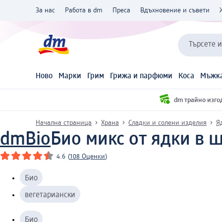
За нас
Работа в dm
Преса
Вдъхновение и съвети
Търсете 
Ново
Марки
Грим
Грижа и парфюми
Коса
Мъжка
dm трайно изго
Начална страница
Храна
Сладки и солени изделия
Я
dmBio
Био микс от ядки в ш
4.6
(
108 Оценки
)
Био
вегетариански
Био