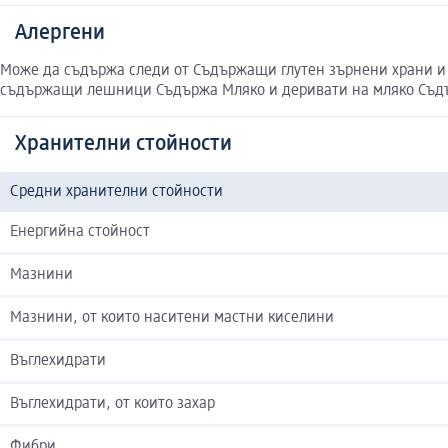
Алергени
Може да съдържа следи от Съдържащи глутен зърнени храни и
съдържащи лешници Съдържа Мляко и деривати на мляко Съдърж
Хранителни стойности
Средни хранителни стойности
Енергийна стойност
Мазнини
Мазнини, от които наситени мастни киселини
Въглехидрати
Въглехидрати, от които захар
Фибри