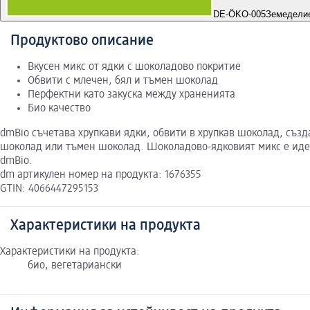
DE-ÖKO-005
Земеделие
Продуктово описание
Вкусен микс от ядки с шоколадово покритие
Обвити с млечен, бял и тъмен шоколад
Перфектни като закуска между храненията
Био качество
dmBio съчетава хрупкави ядки, обвити в хрупкав шоколад, съз
шоколад или тъмен шоколад. Шоколадово-ядковият микс е идеале
dmBio.
dm артикулен номер на продукта: 1676355
GTIN: 4066447295153
Характеристики на продукта
Характеристики на продукта:
био, вегетариански