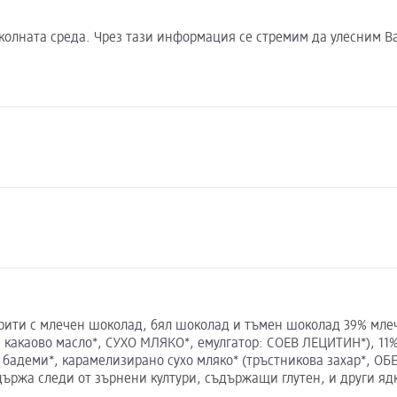
околната среда. Чрез тази информация се стремим да улесним В
рити с млечен шоколад, бял шоколад и тъмен шоколад 39% млеч
*, какаово масло*, СУХО МЛЯКО*, емулгатор: СОЕВ ЛЕЦИТИН*), 1
ни бадеми*, карамелизирано сухо мляко* (тръстникова захар*, О
държа следи от зърнени култури, съдържащи глутен, и други яд