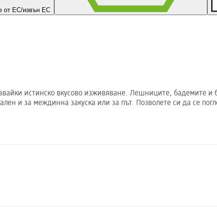
 от ЕС/извън ЕС
давайки истинско вкусово изживяване. Лешниците, бадемите и 
н и за междинна закуска или за път. Позволете си да се погле