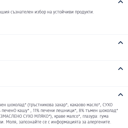
ашия съзнателен избор на устойчиви продукти.
ен шоколад* (тръстникова захар*, какаово масло*, СУХО
1% печенО кашу* , 11% печени лешници*, 8% тъмен шоколад*
БЕЗМАСЛЕНО СУХО МЛЯКО*), краве малсо*, глазура: гума
ки. Моля, запознайте се с информацията за алергените.