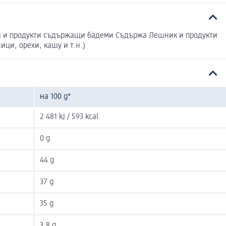
и и продукти съдържащи бадеми Съдържа Лeшник и продукти
и, орехи, кашу и т.н.)
на 100 g*
2 481 kJ / 593 kcal
0 g
44 g
37 g
35 g
3,8 g