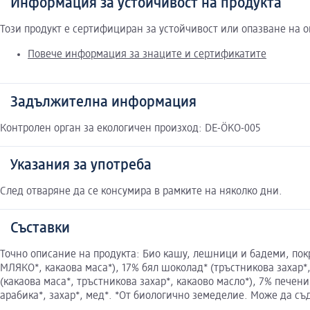
Информация за устойчивост на продукта
Този продукт е сертифициран за устойчивост или опазване на 
Повече информация за знаците и сертификатите
Задължителна информация
Контролен орган за екологичен произход: DE-ÖKO-005
Указания за употреба
След отваряне да се консумира в рамките на няколко дни.
Съставки
Точно описание на продукта: Био кашу, лешници и бадеми, пок
МЛЯКО*, какаова маса*), 17% бял шоколад* (тръстникова захар
(какаова маса*, тръстникова захар*, какаово масло*), 7% пече
арабика*, захар*, мед*. *От биологично земеделие. Може да съ