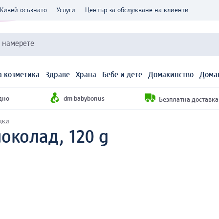
Живей осъзнато
Услуги
Център за обслужване на клиенти
и намерете
 козметика
Здраве
Храна
Бебе и дете
Домакинство
Дома
дно
dm babybonus
Безплатна доставка н
дки
околад, 120 g