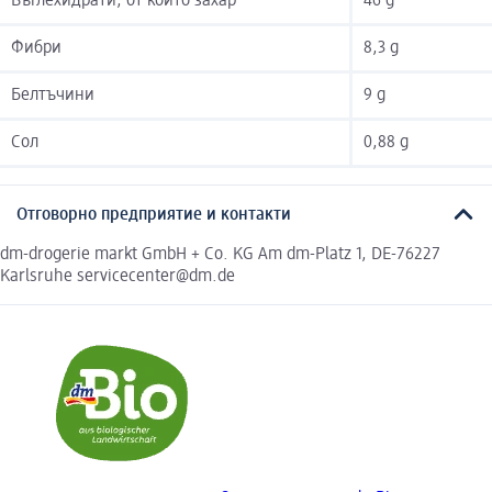
Въглехидрати, от които захар
46 g
Фибри
8,3 g
Белтъчини
9 g
Сол
0,88 g
Отговорно предприятие и контакти
dm-drogerie markt GmbH + Co. KG Am dm-Platz 1, DE-76227
Karlsruhe servicecenter@dm.de