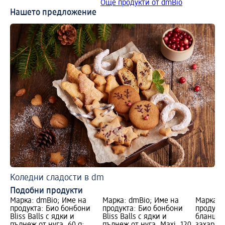
Още продукти от dmBio
Нашето предложение
Коледни сладости в dm
Подобни продукти
Марка: dmBio; Име на
Марка: dmBio; Име на
Марка: 
продукта: Био бонбони
продукта: Био бонбони
продукт
Bliss Balls с ядки и
Bliss Balls с ядки и
бланшир