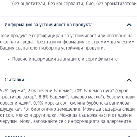
без оцветители, без консерванти, био, без ароматизатори
Информация за устойчивост на продукта
Този продукт е сертифициран за устойчивост или опазване на
околната среда. Чрез тази информация се стремим да улесним
Вашия съзнателен избор на устойчиви продукти.
Повече информация за знаците и сертификатите
Съставки
52% фурми*, 22% печени бадеми*, 20% бадемов нуга* (суров
тръстиков захар*, 8,8% бадеми*, какаово масло*), безглутенови
овесени ядки*, 0,9% морска сол, смляна бурбонска ванилова
шушулка*. *от биологично земеделие. Може да съдържа следи
от соя, мляко и други ядки. Може да съдържа части от ядки и
черупки. Моля, запознайте се с информацията за алергените.