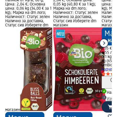
пълнеж от нуга, 60 g;
2,04 €; Основна цена:
Цена: 3,
Цена: 2,04 €; Основна
0,05 kg (40,80 € за 1 kg);
цена: 0,1
цена: 0,06 kg (34,00 € за 1
Марка на dm лого;
kg); Мар
kg); Марка на dm лого;
Наличност: Статус зелен
Налично
Наличност: Статус зелен
Налично за доставка,
Налично
Налично за доставка,
Статус сив Изберете dm
Статус 
Статус сив Изберете dm
магазин
магазин
3,35 €
6,55 лв.
0,1 kg (3
kg (65,52
dmBio
Би
парченц
Налич
Избе
магазин