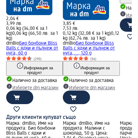
Налич
Избе
2,04 €
3,99 лв.
3,85 €
0,06 kg (34,00 € за 1
7,53 лв.
kg)
0,06 kg (66,50 лв. за 1
0,12 kg (32,08 € за 1 kg)
0,12
kg)
kg (62,74 лв. за 1 kg)
dmBio
Био бонбони Bliss
dmBio
Био бонбони Bliss
Balls с ядки и пълнеж от
Balls с ядки и пълнеж от
нуга, 60 g
нуга,..., 120 g
(290)
(56)
Информация за
Информация за
продукт
продукт
Налично за доставка
Налично за доставка
Изберете dm магазин
Изберете dm магазин
Други клиенти купуват също
Марка: dmBio; Име на
Марка: dmBio; Име на
Марка: 
продукта: Био бонбони
продукта: Малини с
продукт
Bliss Balls с ядки и
шоколад, 50 g; Цена:
парченца