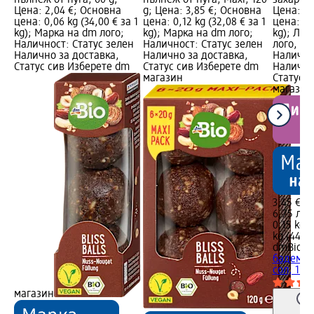
пълнеж от нуга, 60 g;
пълнеж от нуга, Maxi, 120
захар, м
Цена: 2,04 €; Основна
g; Цена: 3,85 €; Основна
Цена: 3,
цена: 0,06 kg (34,00 € за 1
цена: 0,12 kg (32,08 € за 1
цена: 0,1
kg); Марка на dm лого;
kg); Марка на dm лого;
kg); Ли
Наличност: Статус зелен
Наличност: Статус зелен
лого, Ма
Налично за доставка,
Налично за доставка,
Налично
Статус сив Изберете dm
Статус сив Изберете dm
Налично
магазин
Статус 
магазин
3,45 €
6,75 лв.
0,15 kg (
kg (44,98
dmBio
Би
бадеми с
сол, 150
магазин