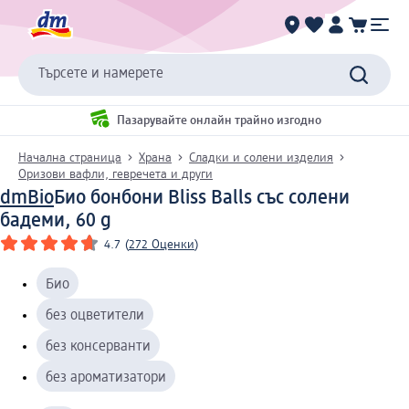
Търсете и намерете
Пазарувайте онлайн трайно изгодно
Начална страница
Храна
Сладки и солени изделия
Оризови вафли, гевречета и други
dmBio
Био бонбони Bliss Balls със солени
бадеми, 60 g
4.7
(
272 Оценки
)
Био
без оцветители
без консерванти
без ароматизатори