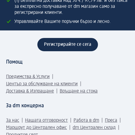
(1) Безплатна доставка над 50 € / 97,79 лв. и без такса
за експресно получаване от dm магазин само за
регистрирани клиенти.
Управлявайте Вашите поръчки бързо и лесно.
Регистрирайте се сега
Помощ
Предимства & Услуги
Център за обслужване на клиенти
Доставка & Изпращане
Връщане на стока
За dm концерна
За нас
Нашата отговорност
Работа в dm
Преса
Маршрут до Централен офис
dm Централен склад